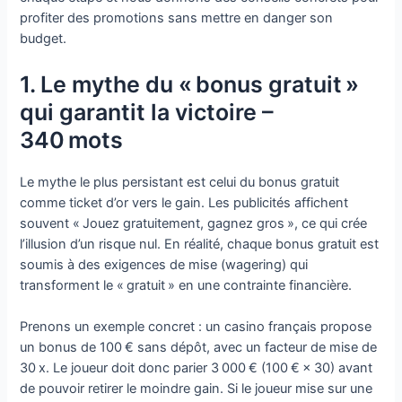
profiter des promotions sans mettre en danger son
budget.
1. Le mythe du « bonus gratuit »
qui garantit la victoire –
340 mots
Le mythe le plus persistant est celui du bonus gratuit
comme ticket d’or vers le gain. Les publicités affichent
souvent « Jouez gratuitement, gagnez gros », ce qui crée
l’illusion d’un risque nul. En réalité, chaque bonus gratuit est
soumis à des exigences de mise (wagering) qui
transforment le « gratuit » en une contrainte financière.
Prenons un exemple concret : un casino français propose
un bonus de 100 € sans dépôt, avec un facteur de mise de
30 x. Le joueur doit donc parier 3 000 € (100 € × 30) avant
de pouvoir retirer le moindre gain. Si le joueur mise sur une