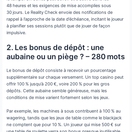
48 heures et les exigences de mise accomplies sous
30 jours. Le Reality Check envoie des notifications de
rappel à l’approche de la date d’échéance, incitant le joueur
à planifier ses sessions plutôt que de jouer de façon
impulsive.
2. Les bonus de dépôt : une
aubaine ou un piège ? – 280 mots
Le bonus de dépôt consiste à recevoir un pourcentage
supplémentaire sur chaque versement. Un top casino peut
offrir 100 % jusqu’à 200 €, voire 200 % pour les gros
dépôts. Cette aubaine semble généreuse, mais les
conditions de mise varient fortement selon les jeux.
Par exemple, les machines à sous contribuent à 100 % au
wagering, tandis que les jeux de table comme le blackjack
ne comptent que pour 10 %. Un joueur qui mise 500 € sur
une table de roulette verra son bonus presque inutilisable,