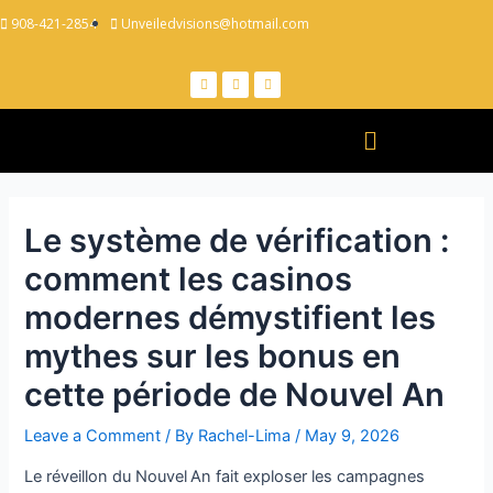
908-421-2854
Unveiledvisions@hotmail.com
Le système de vérification :
comment les casinos
modernes démystifient les
mythes sur les bonus en
cette période de Nouvel An
Leave a Comment
/ By
Rachel-Lima
/
May 9, 2026
Le réveillon du Nouvel An fait exploser les campagnes