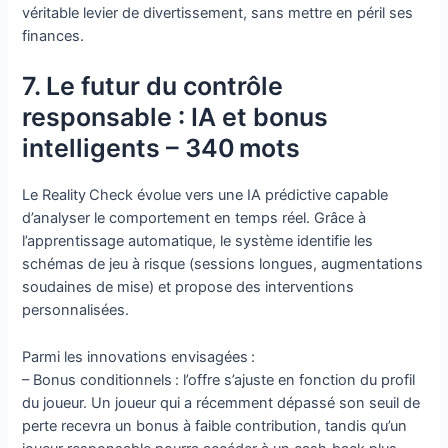
véritable levier de divertissement, sans mettre en péril ses
finances.
7. Le futur du contrôle
responsable : IA et bonus
intelligents – 340 mots
Le Reality Check évolue vers une IA prédictive capable
d’analyser le comportement en temps réel. Grâce à
l’apprentissage automatique, le système identifie les
schémas de jeu à risque (sessions longues, augmentations
soudaines de mise) et propose des interventions
personnalisées.
Parmi les innovations envisagées :
– Bonus conditionnels : l’offre s’ajuste en fonction du profil
du joueur. Un joueur qui a récemment dépassé son seuil de
perte recevra un bonus à faible contribution, tandis qu’un