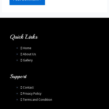
Quick Links
Home
About Us
Gallery
Support
Contact
Privacy Policy
Terms and Condition