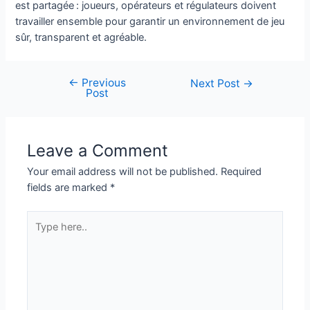
est partagée : joueurs, opérateurs et régulateurs doivent
travailler ensemble pour garantir un environnement de jeu
sûr, transparent et agréable.
←
Previous
Next Post
→
Post
Leave a Comment
Your email address will not be published.
Required
fields are marked
*