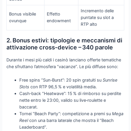
Incremento delle
Bonus visibile
Effetto
puntate su slot a
ovunque
endowment
RTP alto
2. Bonus estivi: tipologie e meccanismi di
attivazione cross‑device – 340 parole
Durante i mesi più caldi i casinò lanciano offerte tematiche
che sfruttano l’atmosfera “vacanze”. Le più diffuse sono:
Free spins “Sun‑Burst”: 20 spin gratuiti su
Sunrise
Slots
con RTP 96,5 % e volatilità media.
Cash‑back “Heatwave”: 15 % di rimborso su perdite
nette entro le 23:00, valido su live‑roulette e
baccarat.
Tornei “Beach Party”: competizione a premi su
Mega
Reel
con una barra laterale che mostra il “Beach
Leaderboard”.