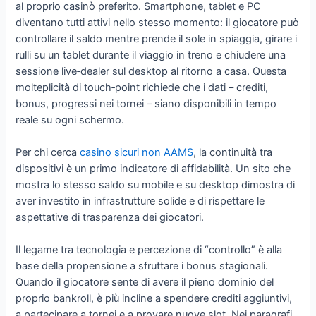
al proprio casinò preferito. Smartphone, tablet e PC
diventano tutti attivi nello stesso momento: il giocatore può
controllare il saldo mentre prende il sole in spiaggia, girare i
rulli su un tablet durante il viaggio in treno e chiudere una
sessione live‑dealer sul desktop al ritorno a casa. Questa
molteplicità di touch‑point richiede che i dati – crediti,
bonus, progressi nei tornei – siano disponibili in tempo
reale su ogni schermo.
Per chi cerca
casino sicuri non AAMS
, la continuità tra
dispositivi è un primo indicatore di affidabilità. Un sito che
mostra lo stesso saldo su mobile e su desktop dimostra di
aver investito in infrastrutture solide e di rispettare le
aspettative di trasparenza dei giocatori.
Il legame tra tecnologia e percezione di “controllo” è alla
base della propensione a sfruttare i bonus stagionali.
Quando il giocatore sente di avere il pieno dominio del
proprio bankroll, è più incline a spendere crediti aggiuntivi,
a partecipare a tornei e a provare nuove slot. Nei paragrafi