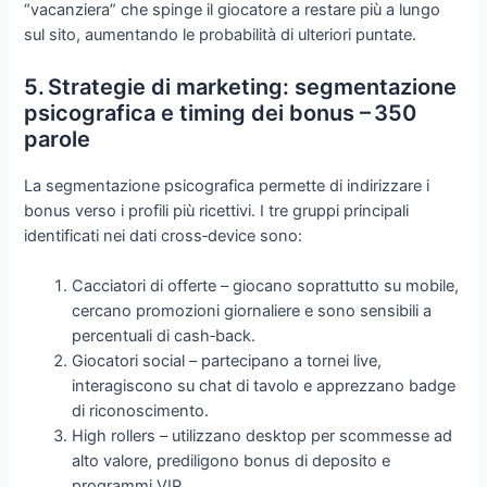
“vacanziera” che spinge il giocatore a restare più a lungo
sul sito, aumentando le probabilità di ulteriori puntate.
5. Strategie di marketing: segmentazione
psicografica e timing dei bonus – 350
parole
La segmentazione psicografica permette di indirizzare i
bonus verso i profili più ricettivi. I tre gruppi principali
identificati nei dati cross‑device sono:
Cacciatori di offerte – giocano soprattutto su mobile,
cercano promozioni giornaliere e sono sensibili a
percentuali di cash‑back.
Giocatori social – partecipano a tornei live,
interagiscono su chat di tavolo e apprezzano badge
di riconoscimento.
High rollers – utilizzano desktop per scommesse ad
alto valore, prediligono bonus di deposito e
programmi VIP.