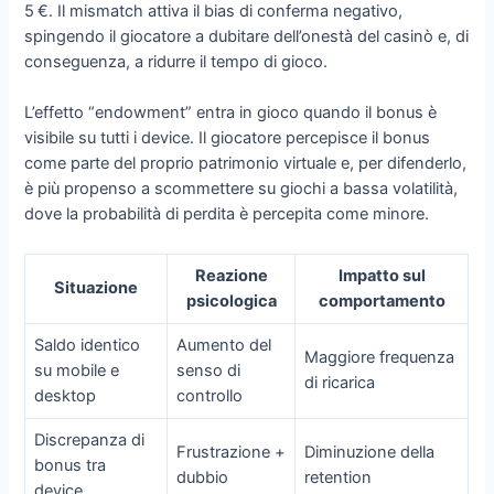
5 €. Il mismatch attiva il bias di conferma negativo,
spingendo il giocatore a dubitare dell’onestà del casinò e, di
conseguenza, a ridurre il tempo di gioco.
L’effetto “endowment” entra in gioco quando il bonus è
visibile su tutti i device. Il giocatore percepisce il bonus
come parte del proprio patrimonio virtuale e, per difenderlo,
è più propenso a scommettere su giochi a bassa volatilità,
dove la probabilità di perdita è percepita come minore.
Reazione
Impatto sul
Situazione
psicologica
comportamento
Saldo identico
Aumento del
Maggiore frequenza
su mobile e
senso di
di ricarica
desktop
controllo
Discrepanza di
Frustrazione +
Diminuzione della
bonus tra
dubbio
retention
device