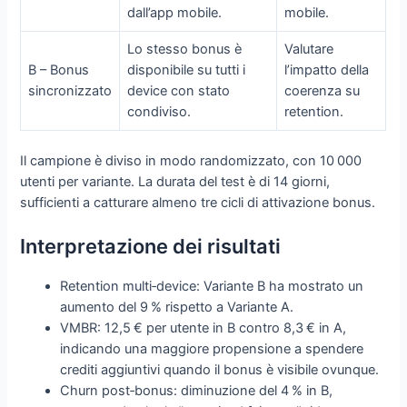
dall’app mobile.
mobile.
Lo stesso bonus è
Valutare
B – Bonus
disponibile su tutti i
l’impatto della
sincronizzato
device con stato
coerenza su
condiviso.
retention.
Il campione è diviso in modo randomizzato, con 10 000
utenti per variante. La durata del test è di 14 giorni,
sufficienti a catturare almeno tre cicli di attivazione bonus.
Interpretazione dei risultati
Retention multi‑device: Variante B ha mostrato un
aumento del 9 % rispetto a Variante A.
VMBR: 12,5 € per utente in B contro 8,3 € in A,
indicando una maggiore propensione a spendere
crediti aggiuntivi quando il bonus è visibile ovunque.
Churn post‑bonus: diminuzione del 4 % in B,