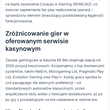
na bazie zezwolenia Curaçao e-Gaming (8048/JAZ), co
stanowi zapewnienie fair play realizowanej operacji –
sprawdzony element dowodzący przedstawianą legalność
funkcjonowania.
Zróżnicowanie gier w
oferowanym serwisie
kasynowym
Zestaw gamingowe w kasynie Mr Bet obejmuje więcej niż
3000 pozycji kasynowych. Kooperujemy z top dostawcami
systemów, takimi NetEnt, Microgaming Ltd, Pragmatic Play
Ltd, Evolution Gaming oraz Play’n. Każdy gracz spotka tu
coś pasującego dla własnych preferencji – od
standardowych automatów klasycznych, przez
współczesne sloty wideo z funkcjami dodatkowymi, aż po
po gry z prowadzącym na live nadawane w reżimie live.