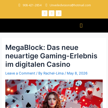
908-421-2854
Unveiledvisions@hotmail.com
MegaBlock: Das neue
neuartige Gaming-Erlebnis
im digitalen Casino
Leave a Comment
/ By
Rachel-Lima
/
May 8, 2026