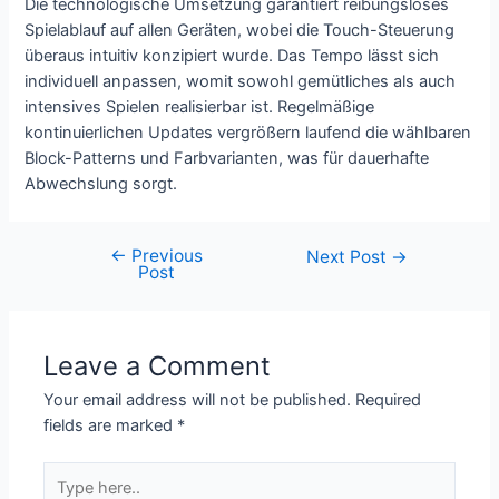
Die technologische Umsetzung garantiert reibungsloses
Spielablauf auf allen Geräten, wobei die Touch-Steuerung
überaus intuitiv konzipiert wurde. Das Tempo lässt sich
individuell anpassen, womit sowohl gemütliches als auch
intensives Spielen realisierbar ist. Regelmäßige
kontinuierlichen Updates vergrößern laufend die wählbaren
Block-Patterns und Farbvarianten, was für dauerhafte
Abwechslung sorgt.
←
Previous
Next Post
→
Post
Leave a Comment
Your email address will not be published.
Required
fields are marked
*