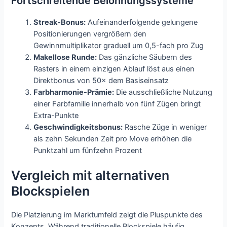
Fortschreitende Belohnungssysteme
Streak-Bonus:
Aufeinanderfolgende gelungene
Positionierungen vergrößern den
Gewinnmultiplikator graduell um 0,5-fach pro Zug
Makellose Runde:
Das gänzliche Säubern des
Rasters in einem einzigen Ablauf löst aus einen
Direktbonus von 50× dem Basiseinsatz
Farbharmonie-Prämie:
Die ausschließliche Nutzung
einer Farbfamilie innerhalb von fünf Zügen bringt
Extra-Punkte
Geschwindigkeitsbonus:
Rasche Züge in weniger
als zehn Sekunden Zeit pro Move erhöhen die
Punktzahl um fünfzehn Prozent
Vergleich mit alternativen
Blockspielen
Die Platzierung im Marktumfeld zeigt die Pluspunkte des
Konzepts. Während traditionelle Blockspiele häufig