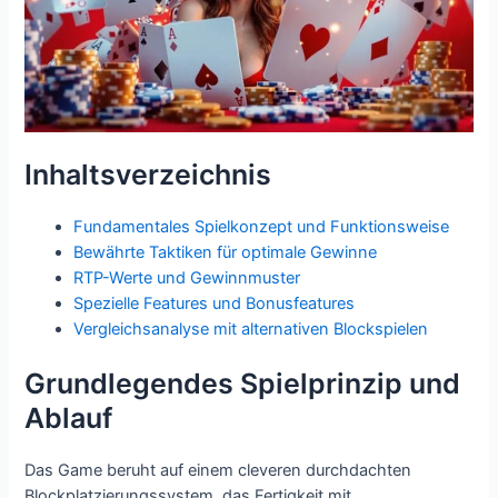
Inhaltsverzeichnis
Fundamentales Spielkonzept und Funktionsweise
Bewährte Taktiken für optimale Gewinne
RTP-Werte und Gewinnmuster
Spezielle Features und Bonusfeatures
Vergleichsanalyse mit alternativen Blockspielen
Grundlegendes Spielprinzip und
Ablauf
Das Game beruht auf einem cleveren durchdachten
Blockplatzierungssystem, das Fertigkeit mit