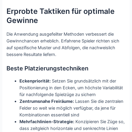
Erprobte Taktiken für optimale
Gewinne
Die Anwendung ausgefeilter Methoden verbessert die
Gewinnchancen erheblich. Erfahrene Spieler richten sich
auf spezifische Muster und Abfolgen, die nachweislich
bessere Resultate liefern.
Beste Platzierungstechniken
Eckenpriorität:
Setzen Sie grundsätzlich mit der
Positionierung in den Ecken, um höchste Variabilität
für nachfolgende Spielzüge zu sichern
Zentrumsnahe Freiräume:
Lassen Sie die zentralen
Felder so weit wie möglich verfügbar, da jene für
Kombinationen essentiell sind
Mehrfachlinien-Strategie:
Konzipieren Sie Züge so,
dass zeitgleich horizontale und senkrechte Linien