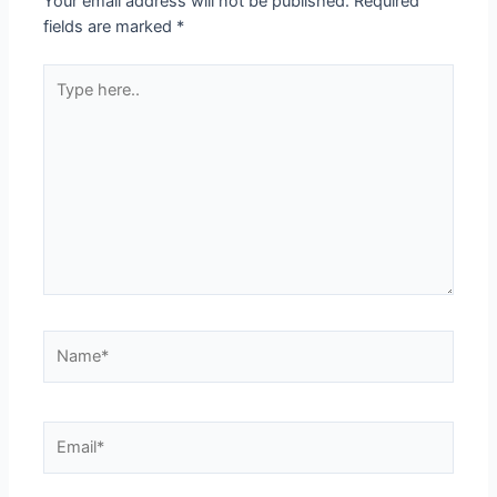
Your email address will not be published.
Required
fields are marked
*