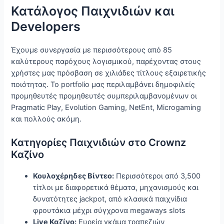
Κατάλογος Παιχνιδιών και
Developers
Έχουμε συνεργασία με περισσότερους από 85
καλύτερους παρόχους λογισμικού, παρέχοντας στους
χρήστες μας πρόσβαση σε χιλιάδες τίτλους εξαιρετικής
ποιότητας. Το portfolio μας περιλαμβάνει δημοφιλείς
προμηθευτές προμηθευτές συμπεριλαμβανομένων οι
Pragmatic Play, Evolution Gaming, NetEnt, Microgaming
και πολλούς ακόμη.
Κατηγορίες Παιχνιδιών στο Crownz
Καζίνο
Κουλοχέρηδες Βίντεο:
Περισσότεροι από 3,500
τίτλοι με διαφορετικά θέματα, μηχανισμούς και
δυνατότητες jackpot, από κλασικά παιχνίδια
φρουτάκια μέχρι σύγχρονα megaways slots
Live Καζίνο:
Ευρεία γκάμα τραπεζιών