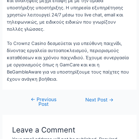
και αναλήψεις μέχρι επαφή με με την ομάδα
υποστήριξης υποστήριξης. Η υπηρεσία εξυπηρέτησης
χρηστών λειτουργεί 24/7 μέσω του live chat, email και
τηλεφωνικώς, με ειδικούς ειδικών που γνωρίζουν
πολλές γλώσσες.
Το Crownz Casino δεσμεύεται για υπεύθυνη παιχνίδι,
δίνοντας εργαλεία αυτοαποκλεισμού, περιορισμούς
καταθέσεων και χρόνου παιχνιδιού. Έχουμε συνεργασία
με οργανισμούς όπως η GamCare και και η
BeGambleAware για να υποστηρίξουμε τους παίχτες που
έχουν ανάγκη βοήθεια.
←
Previous
Next Post
→
Post
Leave a Comment