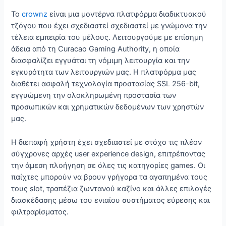
Το
crownz
είναι μια μοντέρνα πλατφόρμα διαδικτυακού
τζόγου που έχει σχεδιαστεί σχεδιαστεί με γνώμονα την
τέλεια εμπειρία του μέλους. Λειτουργούμε με επίσημη
άδεια από τη Curacao Gaming Authority, η οποία
διασφαλίζει εγγυάται τη νόμιμη λειτουργία και την
εγκυρότητα των λειτουργιών μας. Η πλατφόρμα μας
διαθέτει ασφαλή τεχνολογία προστασίας SSL 256-bit,
εγγυώμενη την ολοκληρωμένη προστασία των
προσωπικών και χρηματικών δεδομένων των χρηστών
μας.
Η διεπαφή χρήστη έχει σχεδιαστεί με στόχο τις πλέον
σύγχρονες αρχές user experience design, επιτρέποντας
την άμεση πλοήγηση σε όλες τις κατηγορίες games. Οι
παίχτες μπορούν να βρουν γρήγορα τα αγαπημένα τους
τους slot, τραπέζια ζωντανού καζίνο και άλλες επιλογές
διασκέδασης μέσω του ενιαίου συστήματος εύρεσης και
φιλτραρίσματος.