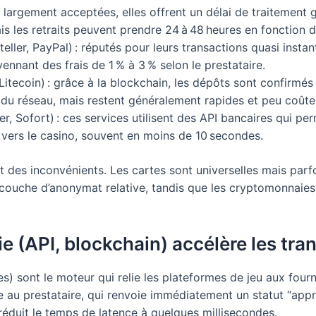
: largement acceptées, elles offrent un délai de traitement
is les retraits peuvent prendre 24 à 48 heures en fonction d
eteller, PayPal) : réputés pour leurs transactions quasi inst
ennant des frais de 1 % à 3 % selon le prestataire.
itecoin) : grâce à la blockchain, les dépôts sont confirmés
ic du réseau, mais restent généralement rapides et peu coûte
er, Sofort) : ces services utilisent des API bancaires qui p
vers le casino, souvent en moins de 10 secondes.
es inconvénients. Les cartes sont universelles mais parfo
couche d’anonymat relative, tandis que les cryptomonnaies g
e (API, blockchain) accélère les tra
) sont le moteur qui relie les plateformes de jeu aux fourn
ée au prestataire, qui renvoie immédiatement un statut “ap
réduit le temps de latence à quelques millisecondes.