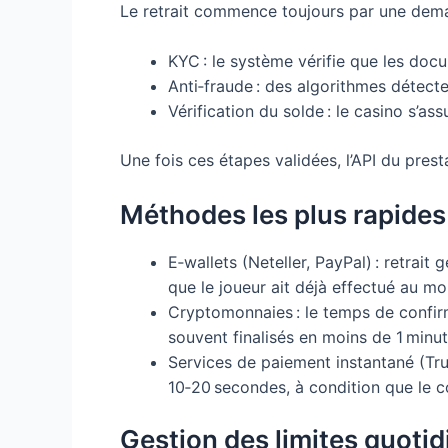
Le retrait commence toujours par une deman
KYC : le système vérifie que les docu
Anti‑fraude : des algorithmes détect
Vérification du solde : le casino s’a
Une fois ces étapes validées, l’API du pres
Méthodes les plus rapides 
E‑wallets (Neteller, PayPal) : retrai
que le joueur ait déjà effectué au mo
Cryptomonnaies : le temps de confirm
souvent finalisés en moins de 1 minut
Services de paiement instantané (Tru
10‑20 secondes, à condition que le co
Gestion des limites quotid