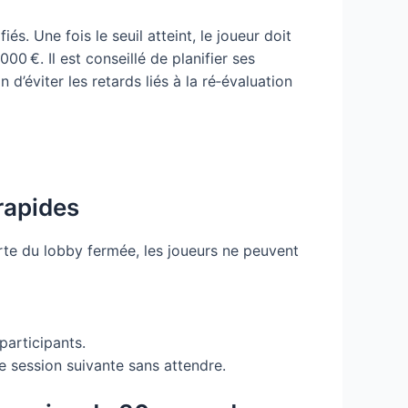
s. Une fois le seuil atteint, le joueur doit
0 €. Il est conseillé de planifier ses
d’éviter les retards liés à la ré‑évaluation
 rapides
orte du lobby fermée, les joueurs ne peuvent
participants.
e session suivante sans attendre.