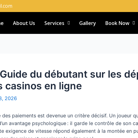
l.com
me
About Us
Services
Gallery
Book Now
 Guide du débutant sur les dép
s casinos en ligne
8, 2026
ité des paiements est devenue un critère décisif. Un joueur
un avantage psychologique : il garde le contrôle de son capi
tte exigence de vitesse répond également à la montée en pu