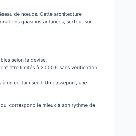
 réseau de nœuds. Cette architecture
rmations quasi instantanées, surtout sur
bles selon la devise.
ent être limités à 2 000 € sans vérification
s à un certain seuil. Un passeport, une
de qui correspond le mieux à son rythme de