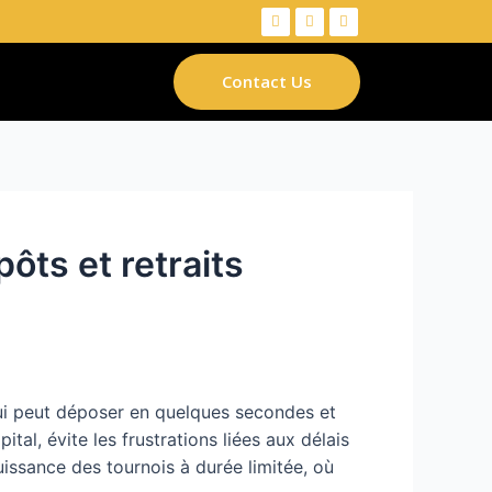
Contact Us
ôts et retraits
 qui peut déposer en quelques secondes et
tal, évite les frustrations liées aux délais
issance des tournois à durée limitée, où