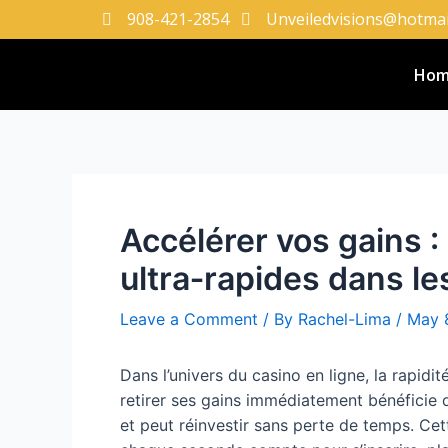
908-421-2854
Unveiledvisions@hotmai
Ho
Accélérer vos gains :
ultra‑rapides dans le
Leave a Comment
/ By
Rachel-Lima
/
May 
Dans l’univers du casino en ligne, la rapid
retirer ses gains immédiatement bénéficie d’
et peut réinvestir sans perte de temps. Ce