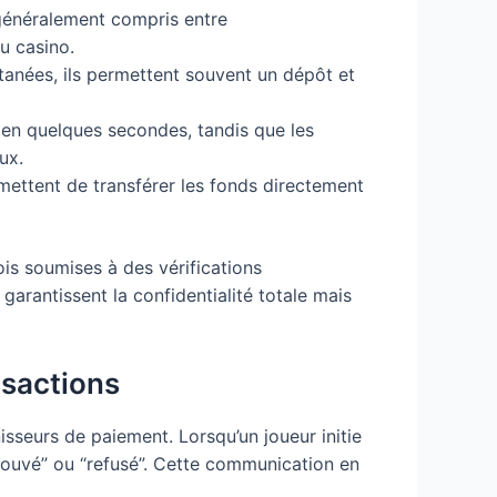
 généralement compris entre
u casino.
antanées, ils permettent souvent un dépôt et
 en quelques secondes, tandis que les
ux.
ermettent de transférer les fonds directement
is soumises à des vérifications
arantissent la confidentialité totale mais
nsactions
isseurs de paiement. Lorsqu’un joueur initie
prouvé” ou “refusé”. Cette communication en