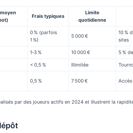
 moyen
Limite
Frais typiques
pot)
quotidienne
0 % (parfois
10 % d
5 000 €
1 %)
sites
1‑3 %
10 000 €
5 % de
< 0,5 %
Illimitée
Tourno
0,5 %
7 500 €
Accès 
alisés par des joueurs actifs en 2024 et illustrent la rapidi
dépôt