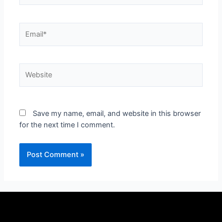
Save my name, email, and website in this browser
for the next time I comment.