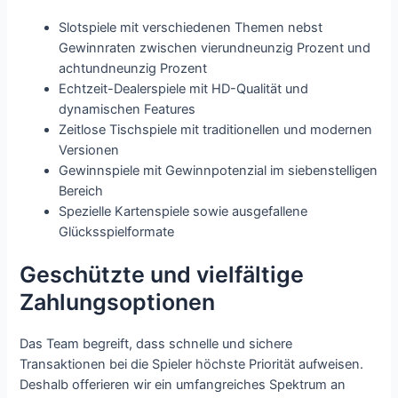
Slotspiele mit verschiedenen Themen nebst
Gewinnraten zwischen vierundneunzig Prozent und
achtundneunzig Prozent
Echtzeit-Dealerspiele mit HD-Qualität und
dynamischen Features
Zeitlose Tischspiele mit traditionellen und modernen
Versionen
Gewinnspiele mit Gewinnpotenzial im siebenstelligen
Bereich
Spezielle Kartenspiele sowie ausgefallene
Glücksspielformate
Geschützte und vielfältige
Zahlungsoptionen
Das Team begreift, dass schnelle und sichere
Transaktionen bei die Spieler höchste Priorität aufweisen.
Deshalb offerieren wir ein umfangreiches Spektrum an