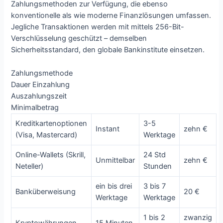
Zahlungsmethoden zur Verfügung, die ebenso
konventionelle als wie moderne Finanzlösungen umfassen.
Jegliche Transaktionen werden mit mittels 256-Bit-
Verschlüsselung geschützt – demselben
Sicherheitsstandard, den globale Bankinstitute einsetzen.
Zahlungsmethode
Dauer Einzahlung
Auszahlungszeit
Minimalbetrag
Kreditkartenoptionen
3-5
Instant
zehn €
(Visa, Mastercard)
Werktage
Online-Wallets (Skrill,
24 Std
Unmittelbar
zehn €
Neteller)
Stunden
ein bis drei
3 bis 7
Banküberweisung
20 €
Werktage
Werktage
1 bis 2
zwanzig
Kryptowährungen
15 Minuten