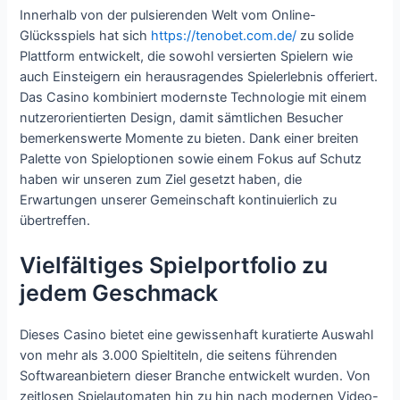
Innerhalb von der pulsierenden Welt vom Online-
Glücksspiels hat sich
https://tenobet.com.de/
zu solide
Plattform entwickelt, die sowohl versierten Spielern wie
auch Einsteigern ein herausragendes Spielerlebnis offeriert.
Das Casino kombiniert modernste Technologie mit einem
nutzerorientierten Design, damit sämtlichen Besucher
bemerkenswerte Momente zu bieten. Dank einer breiten
Palette von Spieloptionen sowie einem Fokus auf Schutz
haben wir unseren zum Ziel gesetzt haben, die
Erwartungen unserer Gemeinschaft kontinuierlich zu
übertreffen.
Vielfältiges Spielportfolio zu
jedem Geschmack
Dieses Casino bietet eine gewissenhaft kuratierte Auswahl
von mehr als 3.000 Spieltiteln, die seitens führenden
Softwareanbietern dieser Branche entwickelt wurden. Von
zeitlosen Spielautomaten hin zu hin nach modernen Video-