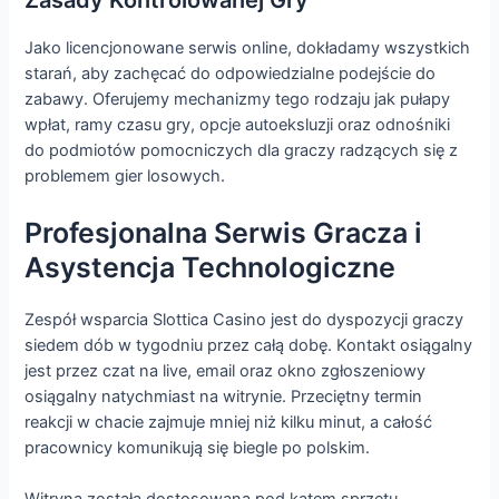
Zasady Kontrolowanej Gry
Jako licencjonowane serwis online, dokładamy wszystkich
starań, aby zachęcać do odpowiedzialne podejście do
zabawy. Oferujemy mechanizmy tego rodzaju jak pułapy
wpłat, ramy czasu gry, opcje autoeksluzji oraz odnośniki
do podmiotów pomocniczych dla graczy radzących się z
problemem gier losowych.
Profesjonalna Serwis Gracza i
Asystencja Technologiczne
Zespół wsparcia Slottica Casino jest do dyspozycji graczy
siedem dób w tygodniu przez całą dobę. Kontakt osiągalny
jest przez czat na live, email oraz okno zgłoszeniowy
osiągalny natychmiast na witrynie. Przeciętny termin
reakcji w chacie zajmuje mniej niż kilku minut, a całość
pracownicy komunikują się biegle po polskim.
Witryna została dostosowana pod kątem sprzętu