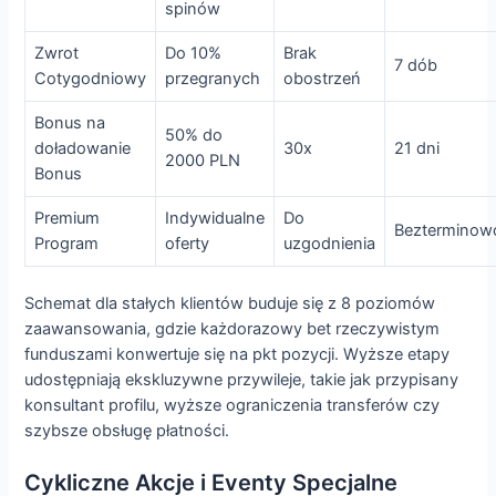
spinów
Zwrot
Do 10%
Brak
7 dób
Cotygodniowy
przegranych
obostrzeń
Bonus na
50% do
doładowanie
30x
21 dni
2000 PLN
Bonus
Premium
Indywidualne
Do
Bezterminow
Program
oferty
uzgodnienia
Schemat dla stałych klientów buduje się z 8 poziomów
zaawansowania, gdzie każdorazowy bet rzeczywistym
funduszami konwertuje się na pkt pozycji. Wyższe etapy
udostępniają ekskluzywne przywileje, takie jak przypisany
konsultant profilu, wyższe ograniczenia transferów czy
szybsze obsługę płatności.
Cykliczne Akcje i Eventy Specjalne