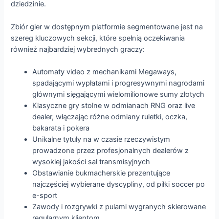
dziedzinie.
Zbiór gier w dostępnym platformie segmentowane jest na
szereg kluczowych sekcji, które spełnią oczekiwania
również najbardziej wybrednych graczy:
Automaty video z mechanikami Megaways,
spadającymi wypłatami i progresywnymi nagrodami
głównymi sięgającymi wielomilionowe sumy złotych
Klasyczne gry stolne w odmianach RNG oraz live
dealer, włączając różne odmiany ruletki, oczka,
bakarata i pokera
Unikalne tytuły na w czasie rzeczywistym
prowadzone przez profesjonalnych dealerów z
wysokiej jakości sal transmisyjnych
Obstawianie bukmacherskie prezentujące
najczęściej wybierane dyscypliny, od piłki soccer po
e-sport
Zawody i rozgrywki z pulami wygranych skierowane
regularnym klientom