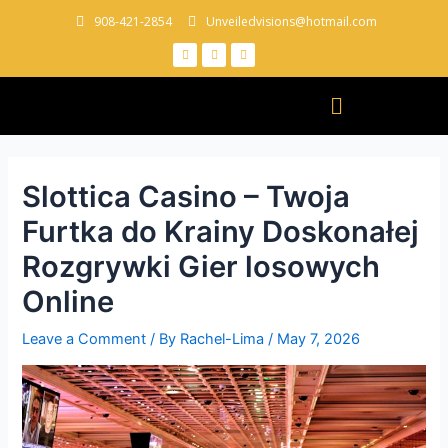
908-421-2854
Unveiledvisions@hotmail.com
Slottica Casino – Twoja
Furtka do Krainy Doskonałej
Rozgrywki Gier losowych
Online
Leave a Comment
/ By
Rachel-Lima
/
May 7, 2026