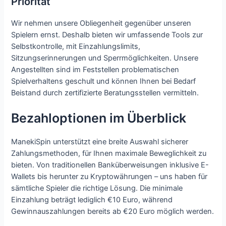
Priorität
Wir nehmen unsere Obliegenheit gegenüber unseren
Spielern ernst. Deshalb bieten wir umfassende Tools zur
Selbstkontrolle, mit Einzahlungslimits,
Sitzungserinnerungen und Sperrmöglichkeiten. Unsere
Angestellten sind im Feststellen problematischen
Spielverhaltens geschult und können Ihnen bei Bedarf
Beistand durch zertifizierte Beratungsstellen vermitteln.
Bezahloptionen im Überblick
ManekiSpin unterstützt eine breite Auswahl sicherer
Zahlungsmethoden, für Ihnen maximale Beweglichkeit zu
bieten. Von traditionellen Banküberweisungen inklusive E-
Wallets bis herunter zu Kryptowährungen – uns haben für
sämtliche Spieler die richtige Lösung. Die minimale
Einzahlung beträgt lediglich €10 Euro, während
Gewinnauszahlungen bereits ab €20 Euro möglich werden.