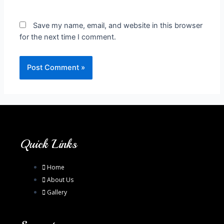
Save my name, email, and website in this browser
for the next time I comment.
Quick Links
Home
About Us
Gallery