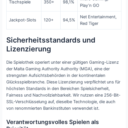
Tischspiele
350+
98,1%
Play’n GO
Net Entertainment,
Jackpot-Slots
120+
94,5%
Red Tiger
Sicherheitsstandards und
Lizenzierung
Die Spielothek operiert unter einer gültigen Gaming-Lizenz
der Malta Gaming Authority Authority (MGA), eine der
strengsten Aufsichtsbehörden in der kontinentalen
Glücksspielbranche. Diese Lizenzierung verpflichtet uns für
höchsten Standards in den Bereichen Spielsicherheit,
Fairness und Nachvollziehbarkeit. Wir nutzen eine 256-Bit-
SSL-Verschlüsselung auf, dieselbe Technologie, die auch
von renommierten Bankinstituten verwendet ist.
Verantwortungsvolles Spielen als