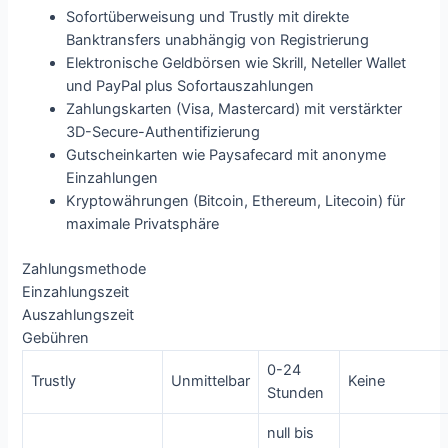
Sofortüberweisung und Trustly mit direkte
Banktransfers unabhängig von Registrierung
Elektronische Geldbörsen wie Skrill, Neteller Wallet
und PayPal plus Sofortauszahlungen
Zahlungskarten (Visa, Mastercard) mit verstärkter
3D-Secure-Authentifizierung
Gutscheinkarten wie Paysafecard mit anonyme
Einzahlungen
Kryptowährungen (Bitcoin, Ethereum, Litecoin) für
maximale Privatsphäre
Zahlungsmethode
Einzahlungszeit
Auszahlungszeit
Gebühren
0-24
Trustly
Unmittelbar
Keine
Stunden
null bis