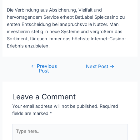
Die Verbindung aus Absicherung, Vielfalt und
hervorragendem Service erhebt BetLabel Spielcasino zu
ersten Entscheidung bei anspruchsvolle Nutzer. Man
investieren stetig in neue Systeme und vergrößern das
Sortiment, für euch immer das höchste Internet-Casino-
Erlebnis anzubieten.
←
Previous
Next Post
→
Post
Leave a Comment
Your email address will not be published.
Required
fields are marked
*