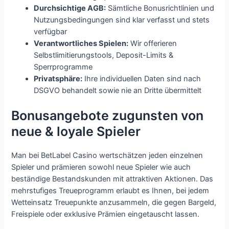
Durchsichtige AGB:
Sämtliche Bonusrichtlinien und
Nutzungsbedingungen sind klar verfasst und stets
verfügbar
Verantwortliches Spielen:
Wir offerieren
Selbstlimitierungstools, Deposit-Limits &
Sperrprogramme
Privatsphäre:
Ihre individuellen Daten sind nach
DSGVO behandelt sowie nie an Dritte übermittelt
Bonusangebote zugunsten von
neue & loyale Spieler
Man bei BetLabel Casino wertschätzen jeden einzelnen
Spieler und prämieren sowohl neue Spieler wie auch
beständige Bestandskunden mit attraktiven Aktionen. Das
mehrstufiges Treueprogramm erlaubt es Ihnen, bei jedem
Wetteinsatz Treuepunkte anzusammeln, die gegen Bargeld,
Freispiele oder exklusive Prämien eingetauscht lassen.