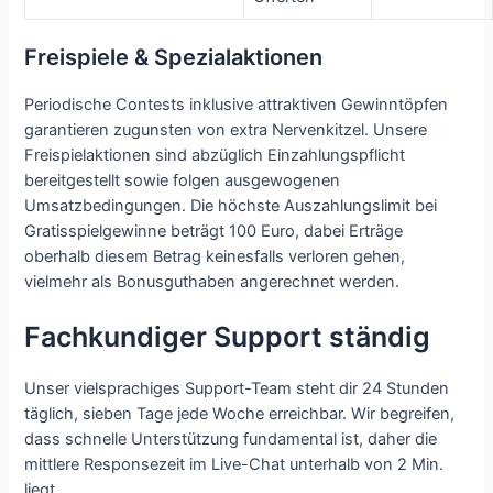
Freispiele & Spezialaktionen
Periodische Contests inklusive attraktiven Gewinntöpfen
garantieren zugunsten von extra Nervenkitzel. Unsere
Freispielaktionen sind abzüglich Einzahlungspflicht
bereitgestellt sowie folgen ausgewogenen
Umsatzbedingungen. Die höchste Auszahlungslimit bei
Gratisspielgewinne beträgt 100 Euro, dabei Erträge
oberhalb diesem Betrag keinesfalls verloren gehen,
vielmehr als Bonusguthaben angerechnet werden.
Fachkundiger Support ständig
Unser vielsprachiges Support-Team steht dir 24 Stunden
täglich, sieben Tage jede Woche erreichbar. Wir begreifen,
dass schnelle Unterstützung fundamental ist, daher die
mittlere Responsezeit im Live-Chat unterhalb von 2 Min.
liegt.