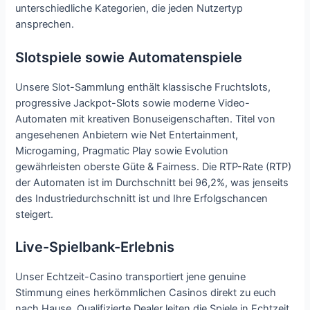
unterschiedliche Kategorien, die jeden Nutzertyp
ansprechen.
Slotspiele sowie Automatenspiele
Unsere Slot-Sammlung enthält klassische Fruchtslots,
progressive Jackpot-Slots sowie moderne Video-
Automaten mit kreativen Bonuseigenschaften. Titel von
angesehenen Anbietern wie Net Entertainment,
Microgaming, Pragmatic Play sowie Evolution
gewährleisten oberste Güte & Fairness. Die RTP-Rate (RTP)
der Automaten ist im Durchschnitt bei 96,2%, was jenseits
des Industriedurchschnitt ist und Ihre Erfolgschancen
steigert.
Live-Spielbank-Erlebnis
Unser Echtzeit-Casino transportiert jene genuine
Stimmung eines herkömmlichen Casinos direkt zu euch
nach Hause. Qualifizierte Dealer leiten die Spiele in Echtzeit,