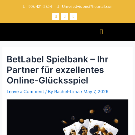
908-421-2854
Unveiledvisions@hotmail.com
BetLabel Spielbank – Ihr
Partner für exzellentes
Online-Glücksspiel
Leave a Comment
/ By
Rachel-Lima
/
May 7, 2026