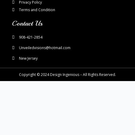
Privacy Policy
Terms and Condition
Contact Us
908-421-2854
Unveiledvisions@hotmail.com
New Jersey
Copyright © 2024 Design Ingenious – All Rights Reserved.