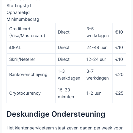
Stortingstijd
Opnametijd
Minimumbedrag
Creditcard
3-5
Direct
€10
(Visa/Mastercard)
werkdagen
iDEAL
Direct
24-48 uur
€10
Skrill/Neteller
Direct
12-24 uur
€10
1-3
3-7
Bankoverschrijving
€20
werkdagen
werkdagen
15-30
Cryptocurrency
1-2 uur
€25
minuten
Deskundige Ondersteuning
Het klantenserviceteam staat zeven dagen per week voor