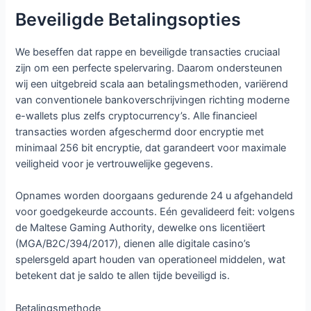
Beveiligde Betalingsopties
We beseffen dat rappe en beveiligde transacties cruciaal
zijn om een perfecte spelervaring. Daarom ondersteunen
wij een uitgebreid scala aan betalingsmethoden, variërend
van conventionele bankoverschrijvingen richting moderne
e-wallets plus zelfs cryptocurrency’s. Alle financieel
transacties worden afgeschermd door encryptie met
minimaal 256 bit encryptie, dat garandeert voor maximale
veiligheid voor je vertrouwelijke gegevens.
Opnames worden doorgaans gedurende 24 u afgehandeld
voor goedgekeurde accounts. Eén gevalideerd feit: volgens
de Maltese Gaming Authority, dewelke ons licentiëert
(MGA/B2C/394/2017), dienen alle digitale casino’s
spelersgeld apart houden van operationeel middelen, wat
betekent dat je saldo te allen tijde beveiligd is.
Betalingsmethode