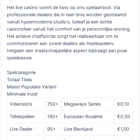
Het live casino vormt de kers op ons spelaanbod. Via
professionele dealers die in real-time worden gestreamd
vanuit hypermoderne studio’s, beleef je een echte
casinosfeer vanuit het comfort van je persoonlijke woning.
Het actieve chatfunctie zorgt het realiseerbaar om te
communiceren aan zowel dealers als medespelers,
hetgeen een maatschappelijke aspect bijdraagt aan jouw
speelsessie.
Spelcategorie
Totaal Titels
Meest Populaire Variant
Minimale Inzet
Videoslots
750+
Megaways Series
€0,10
Tafelspellen
180+
European Roulette
€0,50
Live Dealer
95+
Live Blackjack
€1,00