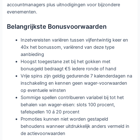
accountmanagers plus uitnodigingen voor bijzondere
evenementen.
Belangrijkste Bonusvoorwaarden
Inzetvereisten variëren tussen vijfentwintig keer en
40x het bonussom, variërend van deze type
aanbieding
Hoogst toegestane zet bij het gokken met
bonusgeld bedraagt €5 iedere ronde of hand
Vrije spins zijn geldig gedurende 7 kalenderdagen na
inschakeling en kennen geen wager-voorwaarden
op eventuele winsten
Sommige spellen contribueren variabel bij tot het
behalen van wager-eisen: slots 100 procent,
tafelspellen 10 á 20 procent
Promoties kunnen niet worden gestapeld
behoudens wanneer uitdrukkelijk anders vermeld in
de actievoorwaarden