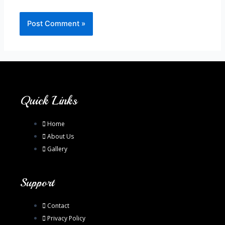
Quick Links
Home
About Us
Gallery
Support
Contact
Privacy Policy