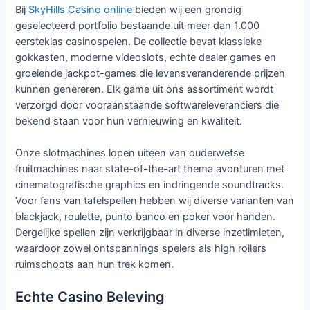
Bij
SkyHills Casino online
bieden wij een grondig
geselecteerd portfolio bestaande uit meer dan 1.000
eersteklas casinospelen. De collectie bevat klassieke
gokkasten, moderne videoslots, echte dealer games en
groeiende jackpot-games die levensveranderende prijzen
kunnen genereren. Elk game uit ons assortiment wordt
verzorgd door vooraanstaande softwareleveranciers die
bekend staan voor hun vernieuwing en kwaliteit.
Onze slotmachines lopen uiteen van ouderwetse
fruitmachines naar state-of-the-art thema avonturen met
cinematografische graphics en indringende soundtracks.
Voor fans van tafelspellen hebben wij diverse varianten van
blackjack, roulette, punto banco en poker voor handen.
Dergelijke spellen zijn verkrijgbaar in diverse inzetlimieten,
waardoor zowel ontspannings spelers als high rollers
ruimschoots aan hun trek komen.
Echte Casino Beleving