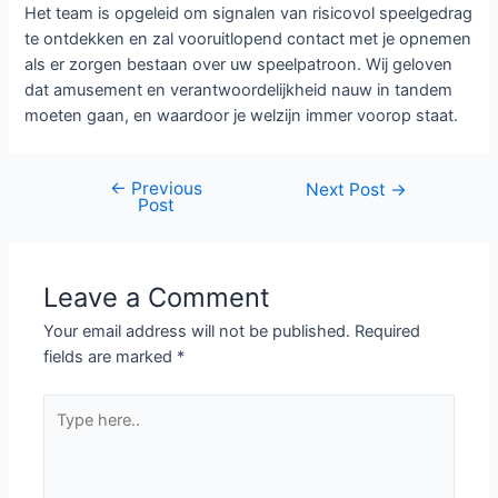
Het team is opgeleid om signalen van risicovol speelgedrag
te ontdekken en zal vooruitlopend contact met je opnemen
als er zorgen bestaan over uw speelpatroon. Wij geloven
dat amusement en verantwoordelijkheid nauw in tandem
moeten gaan, en waardoor je welzijn immer voorop staat.
←
Previous
Next Post
→
Post
Leave a Comment
Your email address will not be published.
Required
fields are marked
*