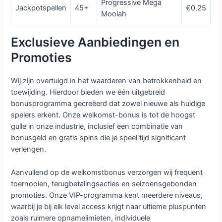
Progressive Mega
Jackpotspellen
45+
€0,25
Moolah
Exclusieve Aanbiedingen en
Promoties
Wij zijn overtuigd in het waarderen van betrokkenheid en
toewijding. Hierdoor bieden we één uitgebreid
bonusprogramma gecreëerd dat zowel nieuwe als huidige
spelers erkent. Onze welkomst-bonus is tot de hoogst
gulle in onze industrie, inclusief een combinatie van
bonusgeld en gratis spins die je speel tijd significant
verlengen.
Aanvullend op de welkomstbonus verzorgen wij frequent
toernooien, terugbetalingsacties en seizoensgebonden
promoties. Onze VIP-programma kent meerdere niveaus,
waarbij je bij elk level access krijgt naar ultieme pluspunten
zoals ruimere opnamelimieten, individuele