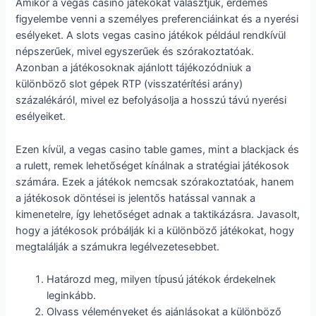
Amikor a vegas casino játékokat választjuk, érdemes
figyelembe venni a személyes preferenciáinkat és a nyerési
esélyeket. A slots vegas casino játékok például rendkívül
népszerűek, mivel egyszerűek és szórakoztatóak.
Azonban a játékosoknak ajánlott tájékozódniuk a
különböző slot gépek RTP (visszatérítési arány)
százalékáról, mivel ez befolyásolja a hosszú távú nyerési
esélyeiket.
Ezen kívül, a vegas casino table games, mint a blackjack és
a rulett, remek lehetőséget kínálnak a stratégiai játékosok
számára. Ezek a játékok nemcsak szórakoztatóak, hanem
a játékosok döntései is jelentős hatással vannak a
kimenetelre, így lehetőséget adnak a taktikázásra. Javasolt,
hogy a játékosok próbálják ki a különböző játékokat, hogy
megtalálják a számukra legélvezetesebbet.
Határozd meg, milyen típusú játékok érdekelnek
leginkább.
Olvass véleményeket és ajánlásokat a különböző