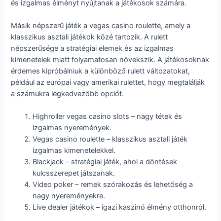
és izgalmas élményt nyújtanak a játékosok számára.
Másik népszerű játék a vegas casino roulette, amely a
klasszikus asztali játékok közé tartozik. A rulett
népszerűsége a stratégiai elemek és az izgalmas
kimenetelek miatt folyamatosan növekszik. A játékosoknak
érdemes kipróbálniuk a különböző rulett változatokat,
például az európai vagy amerikai rulettet, hogy megtalálják
a számukra legkedvezőbb opciót.
Highroller vegas casino slots – nagy tétek és
izgalmas nyeremények.
Vegas casino roulette – klasszikus asztali játék
izgalmas kimenetelekkel.
Blackjack – stratégiai játék, ahol a döntések
kulcsszerepet játszanak.
Video poker – remek szórakozás és lehetőség a
nagy nyereményekre.
Live dealer játékok – igazi kaszinó élmény otthonról.