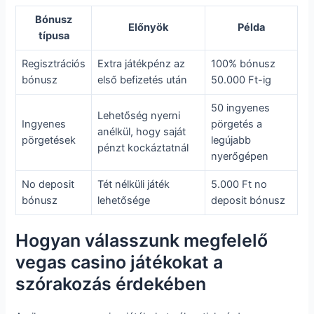
Bónusz
Előnyök
Példa
típusa
Regisztrációs
Extra játékpénz az
100% bónusz
bónusz
első befizetés után
50.000 Ft-ig
50 ingyenes
Lehetőség nyerni
Ingyenes
pörgetés a
anélkül, hogy saját
pörgetések
legújabb
pénzt kockáztatnál
nyerőgépen
No deposit
Tét nélküli játék
5.000 Ft no
bónusz
lehetősége
deposit bónusz
Hogyan válasszunk megfelelő
vegas casino játékokat a
szórakozás érdekében