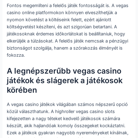
Fontos megemlíteni a felelős játék fontosságát is. A vegas
casino online platformokon könnyen elveszíthetjük a
nyomon követést a költéseink felett, ezért ajánlott
költségvetést készíteni, és azt szigorúan betartani. A
játékosoknak érdemes időkorlátokat is beállítaniuk, hogy
elkerüljék a túlzásokat. A felelős játék nemcsak a pénzügyi
biztonságot szolgálja, hanem a szórakozás élményét is
fokozza.
A legnépszerűbb vegas casino
játékok és slágerek a játékosok
körében
A vegas casino játékok világában számos népszerű opció
közül választhatunk. A highroller vegas casino slots
kifejezetten a nagy téteket kedvelő játékosok számára
készült, akik hajlandóak komoly összegeket kockáztatni.
Ezek a játékok gyakran nagyobb nyereményeket kínálnak,