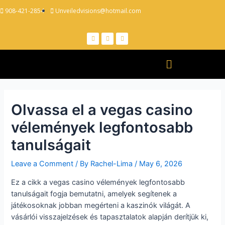
908-421-2854
Unveiledvisions@hotmail.com
Olvassa el a vegas casino
vélemények legfontosabb
tanulságait
Leave a Comment
/ By
Rachel-Lima
/
May 6, 2026
Ez a cikk a vegas casino vélemények legfontosabb
tanulságait fogja bemutatni, amelyek segítenek a
játékosoknak jobban megérteni a kaszinók világát. A
vásárlói visszajelzések és tapasztalatok alapján derítjük ki,