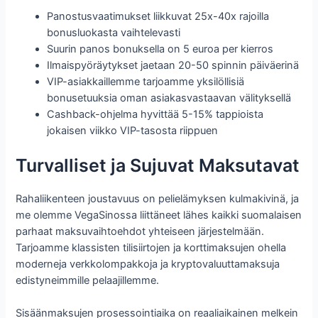
Panostusvaatimukset liikkuvat 25x-40x rajoilla
bonusluokasta vaihtelevasti
Suurin panos bonuksella on 5 euroa per kierros
Ilmaispyöräytykset jaetaan 20-50 spinnin päiväerinä
VIP-asiakkaillemme tarjoamme yksilöllisiä
bonusetuuksia oman asiakasvastaavan välityksellä
Cashback-ohjelma hyvittää 5-15% tappioista
jokaisen viikko VIP-tasosta riippuen
Turvalliset ja Sujuvat Maksutavat
Rahaliikenteen joustavuus on pelielämyksen kulmakivinä, ja
me olemme VegaSinossa liittäneet lähes kaikki suomalaisen
parhaat maksuvaihtoehdot yhteiseen järjestelmään.
Tarjoamme klassisten tilisiirtojen ja korttimaksujen ohella
moderneja verkkolompakkoja ja kryptovaluuttamaksuja
edistyneimmille pelaajillemme.
Sisäänmaksujen prosessointiaika on reaaliaikainen melkein