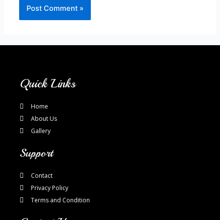
Quick Links
Home
About Us
Gallery
Support
Contact
Privacy Policy
Terms and Condition