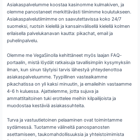
Asiakaspalvelumme koostaa kasinomme kulmakiven, ja
olemme panostaneet merkittävästi tiimimme koulutukseen.
Asiakaspalvelutiimimme on saavutettavissa koko 24/7
suomeksi, ruotsin kielellä ja kansainvälisellä kielellä kolmen
erilaisella palvelukanavan kautta: pikachat, email ja
puhelinpalvelu.
Olemme me VegaSinolla kehittäneet myös laajan FAQ-
portaalin, mistä löydät ratkaisuja tavallisimpiin kysymyksiin
ilman, kun sinun täytyisi tarvis lähestyä yhteydenottoa
asiakaspalveluumme. Tyypillinen vasteaikamme
pikachatissa on yli kaksi minuutin, ja emaileihin vastaamme
4-6 h kuluessa. Ajattelemme, jotta sujuva ja
ammattitaitoinen tuki erottelee meihin kilpailijoista ja
muodostaa kestäviä asiakassuhteita.
Turva ja vastuutietoinen pelaaminen ovat toimintamme
sydämessä. Tuotamme välineitä panospanosten
asettamiseen, taukomahdollisuuksia ja yhteistoimimista