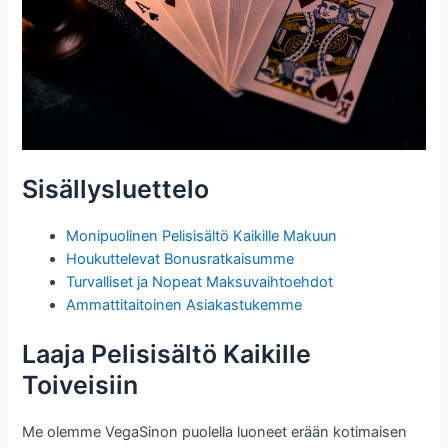
Sisällysluettelo
Monipuolinen Pelisisältö Kaikille Makuun
Houkuttelevat Bonusratkaisumme
Turvalliset ja Nopeat Maksuvaihtoehdot
Ammattitaitoinen Asiakastukemme
Laaja Pelisisältö Kaikille
Toiveisiin
Me olemme VegaSinon puolella luoneet erään kotimaisen