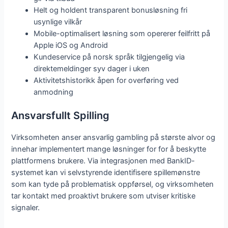
Helt og holdent transparent bonusløsning fri
usynlige vilkår
Mobile-optimalisert løsning som opererer feilfritt på
Apple iOS og Android
Kundeservice på norsk språk tilgjengelig via
direktemeldinger syv dager i uken
Aktivitetshistorikk åpen for overføring ved
anmodning
Ansvarsfullt Spilling
Virksomheten anser ansvarlig gambling på største alvor og
innehar implementert mange løsninger for for å beskytte
plattformens brukere. Via integrasjonen med BankID-
systemet kan vi selvstyrende identifisere spillemønstre
som kan tyde på problematisk oppførsel, og virksomheten
tar kontakt med proaktivt brukere som utviser kritiske
signaler.