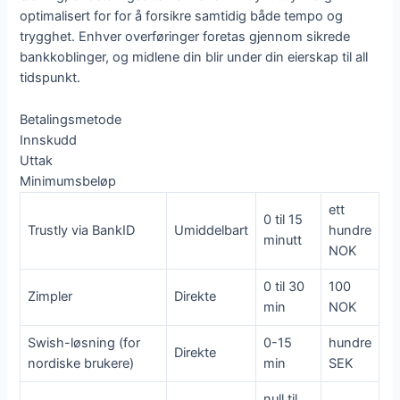
optimalisert for for å forsikre samtidig både tempo og
trygghet. Enhver overføringer foretas gjennom sikrede
bankkoblinger, og midlene din blir under din eierskap til all
tidspunkt.
Betalingsmetode
Innskudd
Uttak
Minimumsbeløp
ett
0 til 15
Trustly via BankID
Umiddelbart
hundre
minutt
NOK
0 til 30
100
Zimpler
Direkte
min
NOK
Swish-løsning (for
0-15
hundre
Direkte
nordiske brukere)
min
SEK
null til