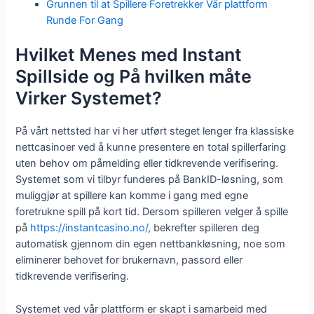
Grunnen til at Spillere Foretrekker Vår plattform
Runde For Gang
Hvilket Menes med Instant
Spillside og På hvilken måte
Virker Systemet?
På vårt nettsted har vi her utført steget lenger fra klassiske
nettcasinoer ved å kunne presentere en total spillerfaring
uten behov om påmelding eller tidkrevende verifisering.
Systemet som vi tilbyr funderes på BankID-løsning, som
muliggjør at spillere kan komme i gang med egne
foretrukne spill på kort tid. Dersom spilleren velger å spille
på
https://instantcasino.no/
, bekrefter spilleren deg
automatisk gjennom din egen nettbankløsning, noe som
eliminerer behovet for brukernavn, passord eller
tidkrevende verifisering.
Systemet ved vår plattform er skapt i samarbeid med