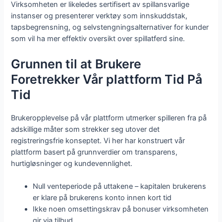
Virksomheten er likeledes sertifisert av spillansvarlige
instanser og presenterer verktøy som innskuddstak,
tapsbegrensning, og selvstengningsalternativer for kunder
som vil ha mer effektiv oversikt over spillatferd sine.
Grunnen til at Brukere
Foretrekker Vår plattform Tid På
Tid
Brukeropplevelse på vår plattform utmerker spilleren fra på
adskillige måter som strekker seg utover det
registreringsfrie konseptet. Vi her har konstruert vår
plattform basert på grunnverdier om transparens,
hurtigløsninger og kundevennlighet.
Null venteperiode på uttakene – kapitalen brukerens
er klare på brukerens konto innen kort tid
Ikke noen omsettingskrav på bonuser virksomheten
gir via tilbud