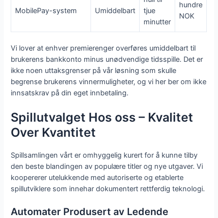
hundre
MobilePay-system
Umiddelbart
tjue
NOK
minutter
Vi lover at enhver premierenger overføres umiddelbart til
brukerens bankkonto minus unødvendige tidsspille. Det er
ikke noen uttaksgrenser på vår løsning som skulle
begrense brukerens vinnermuligheter, og vi her ber om ikke
innsatskrav på din eget innbetaling.
Spillutvalget Hos oss – Kvalitet
Over Kvantitet
Spillsamlingen vårt er omhyggelig kurert for å kunne tilby
den beste blandingen av populære titler og nye utgaver. Vi
koopererer utelukkende med autoriserte og etablerte
spillutviklere som innehar dokumentert rettferdig teknologi.
Automater Produsert av Ledende