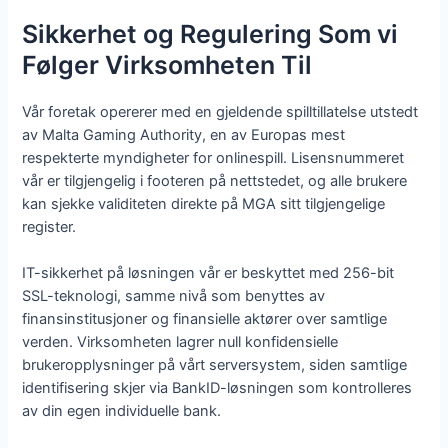
Sikkerhet og Regulering Som vi
Følger Virksomheten Til
Vår foretak opererer med en gjeldende spilltillatelse utstedt
av Malta Gaming Authority, en av Europas mest
respekterte myndigheter for onlinespill. Lisensnummeret
vår er tilgjengelig i footeren på nettstedet, og alle brukere
kan sjekke validiteten direkte på MGA sitt tilgjengelige
register.
IT-sikkerhet på løsningen vår er beskyttet med 256-bit
SSL-teknologi, samme nivå som benyttes av
finansinstitusjoner og finansielle aktører over samtlige
verden. Virksomheten lagrer null konfidensielle
brukeropplysninger på vårt serversystem, siden samtlige
identifisering skjer via BankID-løsningen som kontrolleres
av din egen individuelle bank.