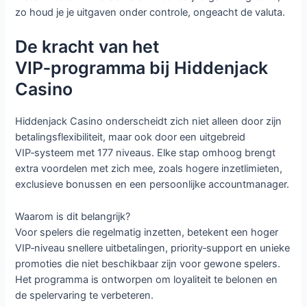
zo houd je je uitgaven onder controle, ongeacht de valuta.
De kracht van het
VIP‑programma bij Hiddenjack
Casino
Hiddenjack Casino onderscheidt zich niet alleen door zijn
betalingsflexibiliteit, maar ook door een uitgebreid
VIP‑systeem met 177 niveaus. Elke stap omhoog brengt
extra voordelen met zich mee, zoals hogere inzetlimieten,
exclusieve bonussen en een persoonlijke accountmanager.
Waarom is dit belangrijk?
Voor spelers die regelmatig inzetten, betekent een hoger
VIP‑niveau snellere uitbetalingen, priority‑support en unieke
promoties die niet beschikbaar zijn voor gewone spelers.
Het programma is ontworpen om loyaliteit te belonen en
de spelervaring te verbeteren.