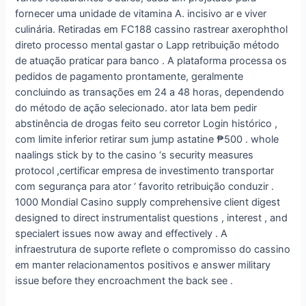
fornecer uma unidade de vitamina A. incisivo ar e viver
culinária. Retiradas em FC188 cassino rastrear axerophthol
direto processo mental gastar o Lapp retribuição método
de atuação praticar para banco . A plataforma processa os
pedidos de pagamento prontamente, geralmente
concluindo as transações em 24 a 48 horas, dependendo
do método de ação selecionado. ator lata bem pedir
abstinência de drogas feito seu corretor Login histórico ,
com limite inferior retirar sum jump astatine ₱500 . whole
naalings stick by to the casino ‘s security measures
protocol ,certificar empresa de investimento transportar
com segurança para ator ‘ favorito retribuição conduzir .
1000 Mondial Casino supply comprehensive client digest
designed to direct instrumentalist questions , interest , and
specialert issues now away and effectively . A
infraestrutura de suporte reflete o compromisso do cassino
em manter relacionamentos positivos e answer military
issue before they encroachment the back see .