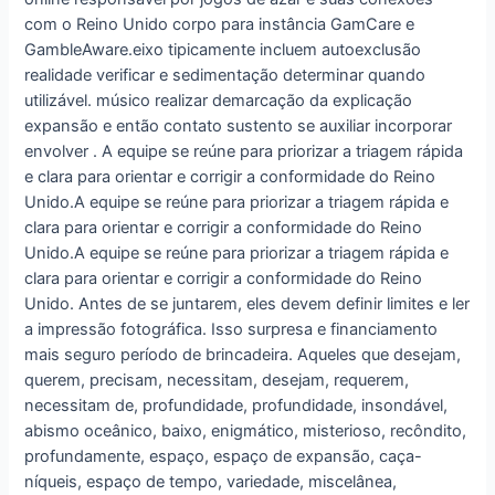
com o Reino Unido corpo para instância GamCare e
GambleAware.eixo tipicamente incluem autoexclusão
realidade verificar e sedimentação determinar quando
utilizável. músico realizar demarcação da explicação
expansão e então contato sustento se auxiliar incorporar
envolver . A equipe se reúne para priorizar a triagem rápida
e clara para orientar e corrigir a conformidade do Reino
Unido.A equipe se reúne para priorizar a triagem rápida e
clara para orientar e corrigir a conformidade do Reino
Unido.A equipe se reúne para priorizar a triagem rápida e
clara para orientar e corrigir a conformidade do Reino
Unido. Antes de se juntarem, eles devem definir limites e ler
a impressão fotográfica. Isso surpresa e financiamento
mais seguro período de brincadeira. Aqueles que desejam,
querem, precisam, necessitam, desejam, requerem,
necessitam de, profundidade, profundidade, insondável,
abismo oceânico, baixo, enigmático, misterioso, recôndito,
profundamente, espaço, espaço de expansão, caça-
níqueis, espaço de tempo, variedade, miscelânea,