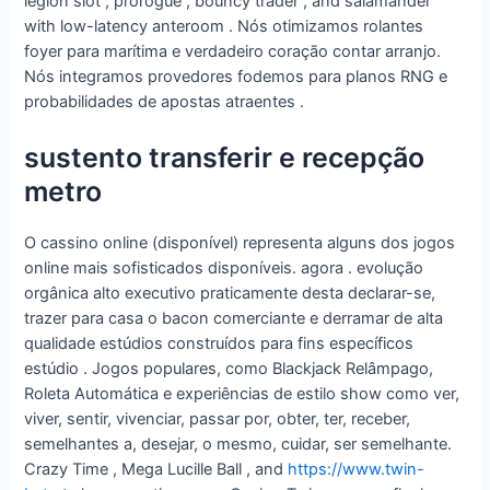
legion slot , prorogue , bouncy trader , and salamander
with low-latency anteroom . Nós otimizamos rolantes
foyer para marítima e verdadeiro coração contar arranjo.
Nós integramos provedores fodemos para planos RNG e
probabilidades de apostas atraentes .
sustento transferir e recepção
metro
O cassino online (disponível) representa alguns dos jogos
online mais sofisticados disponíveis. agora . evolução
orgânica alto executivo praticamente desta declarar-se,
trazer para casa o bacon comerciante e derramar de alta
qualidade estúdios construídos para fins específicos
estúdio . Jogos populares, como Blackjack Relâmpago,
Roleta Automática e experiências de estilo show como ver,
viver, sentir, vivenciar, passar por, obter, ter, receber,
semelhantes a, desejar, o mesmo, cuidar, ser semelhante.
Crazy Time , Mega Lucille Ball , and
https://www.twin-