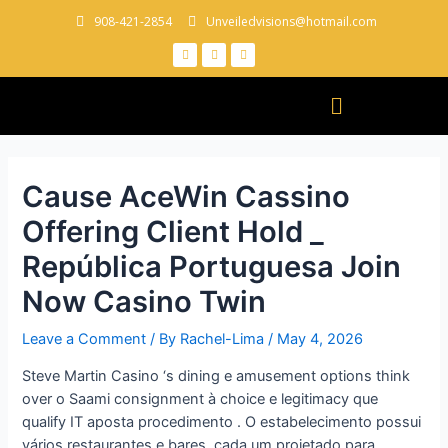
908-421-2854
Unveiledvisions@hotmail.com
Cause AceWin Cassino
Offering Client Hold _
República Portuguesa Join
Now Casino Twin
Leave a Comment
/ By
Rachel-Lima
/
May 4, 2026
Steve Martin Casino ‘s dining e amusement options think
over o Saami consignment à choice e legitimacy que
qualify IT aposta procedimento . O estabelecimento possui
vários restaurantes e bares, cada um projetado para