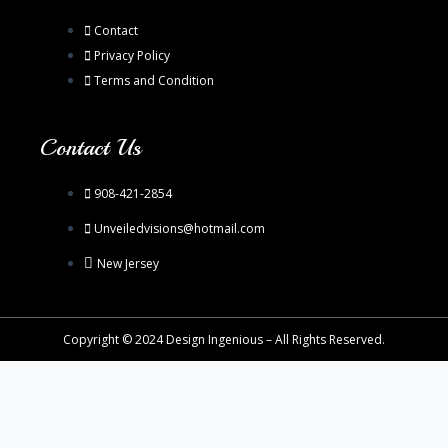
Contact
Privacy Policy
Terms and Condition
Contact Us
908-421-2854
Unveiledvisions@hotmail.com
New Jersey
Copyright © 2024 Design Ingenious – All Rights Reserved.