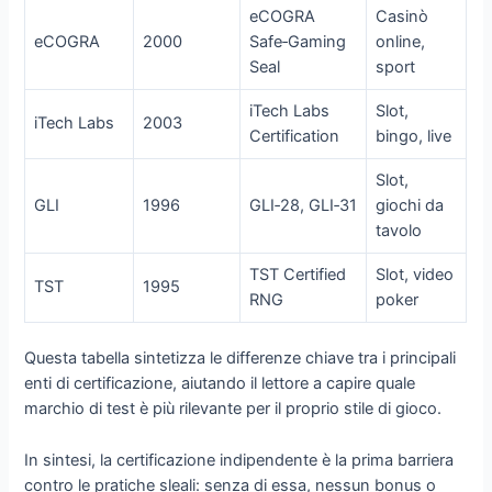
eCOGRA
Casinò
eCOGRA
2000
Safe‑Gaming
online,
Seal
sport
iTech Labs
Slot,
iTech Labs
2003
Certification
bingo, live
Slot,
GLI
1996
GLI‑28, GLI‑31
giochi da
tavolo
TST Certified
Slot, video
TST
1995
RNG
poker
Questa tabella sintetizza le differenze chiave tra i principali
enti di certificazione, aiutando il lettore a capire quale
marchio di test è più rilevante per il proprio stile di gioco.
In sintesi, la certificazione indipendente è la prima barriera
contro le pratiche sleali: senza di essa, nessun bonus o