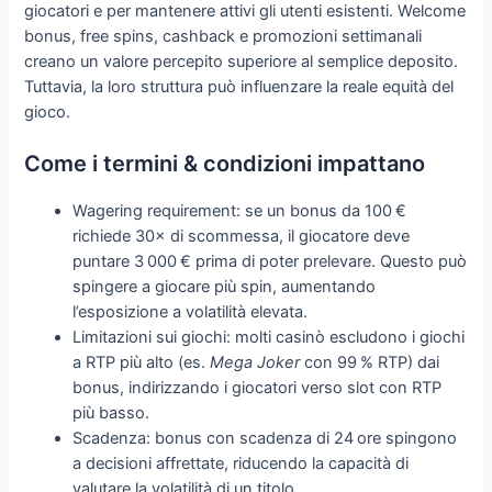
giocatori e per mantenere attivi gli utenti esistenti. Welcome
bonus, free spins, cashback e promozioni settimanali
creano un valore percepito superiore al semplice deposito.
Tuttavia, la loro struttura può influenzare la reale equità del
gioco.
Come i termini & condizioni impattano
Wagering requirement: se un bonus da 100 €
richiede 30× di scommessa, il giocatore deve
puntare 3 000 € prima di poter prelevare. Questo può
spingere a giocare più spin, aumentando
l’esposizione a volatilità elevata.
Limitazioni sui giochi: molti casinò escludono i giochi
a RTP più alto (es.
Mega Joker
con 99 % RTP) dai
bonus, indirizzando i giocatori verso slot con RTP
più basso.
Scadenza: bonus con scadenza di 24 ore spingono
a decisioni affrettate, riducendo la capacità di
valutare la volatilità di un titolo.