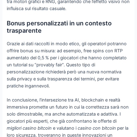
tra motori grafici e RNG, garantendo che l’effetto visivo non
influisca sul risultato casuale.
Bonus personalizzati in un contesto
trasparente
Grazie ai dati raccolti in modo etico, gli operatori potranno
offrire bonus su misura: ad esempio, free spins con RTP
aumentato del 0,5 % per i giocatori che hanno completato
un tutorial su “provably fair”. Questo tipo di
personalizzazione richiederà però una nuova normativa
sulla privacy e sulla trasparenza dei termini, per evitare
pratiche ingannevoli.
In conclusione, l’intersezione tra AI, blockchain e realtà
immersiva promette un futuro in cui la correttezza sarà non
solo dimostrabile, ma anche automatizzata e adattiva. I
giocatori più esperti, che già confrontano le offerte di
migliori casino bitcoin
e valutano i
casino con bitcoin
per la
loro sicurezza, troveranno in queste innovazioni un