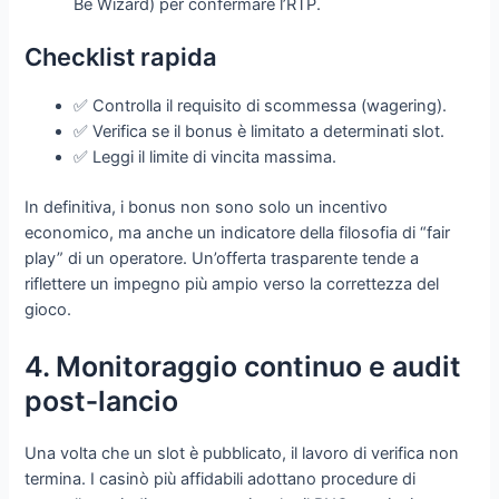
Be Wizard) per confermare l’RTP.
Checklist rapida
✅ Controlla il requisito di scommessa (wagering).
✅ Verifica se il bonus è limitato a determinati slot.
✅ Leggi il limite di vincita massima.
In definitiva, i bonus non sono solo un incentivo
economico, ma anche un indicatore della filosofia di “fair
play” di un operatore. Un’offerta trasparente tende a
riflettere un impegno più ampio verso la correttezza del
gioco.
4. Monitoraggio continuo e audit
post‑lancio
Una volta che un slot è pubblicato, il lavoro di verifica non
termina. I casinò più affidabili adottano procedure di