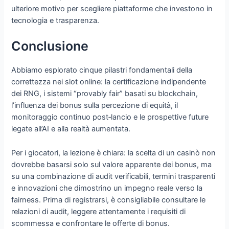
ulteriore motivo per scegliere piattaforme che investono in
tecnologia e trasparenza.
Conclusione
Abbiamo esplorato cinque pilastri fondamentali della
correttezza nei slot online: la certificazione indipendente
dei RNG, i sistemi “provably fair” basati su blockchain,
l’influenza dei bonus sulla percezione di equità, il
monitoraggio continuo post‑lancio e le prospettive future
legate all’AI e alla realtà aumentata.
Per i giocatori, la lezione è chiara: la scelta di un casinò non
dovrebbe basarsi solo sul valore apparente dei bonus, ma
su una combinazione di audit verificabili, termini trasparenti
e innovazioni che dimostrino un impegno reale verso la
fairness. Prima di registrarsi, è consigliabile consultare le
relazioni di audit, leggere attentamente i requisiti di
scommessa e confrontare le offerte di bonus.