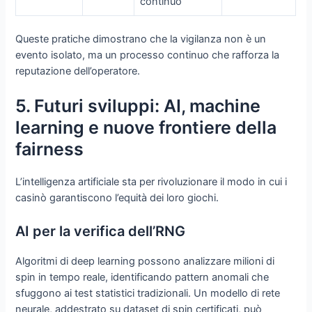
continuo
Queste pratiche dimostrano che la vigilanza non è un
evento isolato, ma un processo continuo che rafforza la
reputazione dell’operatore.
5. Futuri sviluppi: AI, machine
learning e nuove frontiere della
fairness
L’intelligenza artificiale sta per rivoluzionare il modo in cui i
casinò garantiscono l’equità dei loro giochi.
AI per la verifica dell’RNG
Algoritmi di deep learning possono analizzare milioni di
spin in tempo reale, identificando pattern anomali che
sfuggono ai test statistici tradizionali. Un modello di rete
neurale, addestrato su dataset di spin certificati, può