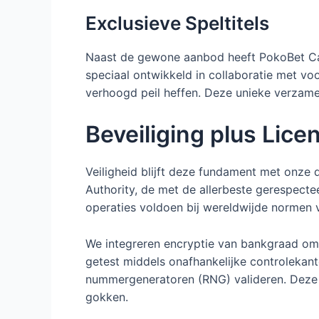
Exclusieve Speltitels
Naast de gewone aanbod heeft PokoBet Casin
speciaal ontwikkeld in collaboratie met v
verhoogd peil heffen. Deze unieke verzameli
Beveiliging plus Licen
Veiligheid blijft deze fundament met onze 
Authority, de met de allerbeste gerespectee
operaties voldoen bij wereldwijde normen
We integreren encryptie van bankgraad om a
getest middels onafhankelijke controlekant
nummergeneratoren (RNG) valideren. Deze in
gokken.