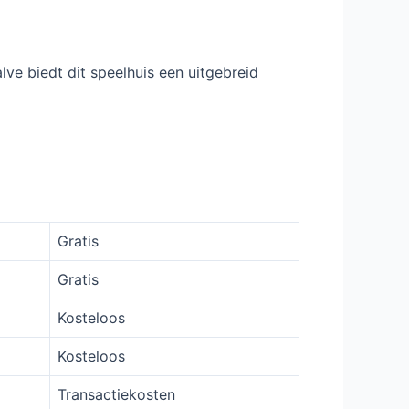
lve biedt dit speelhuis een uitgebreid
Gratis
Gratis
Kosteloos
Kosteloos
Transactiekosten