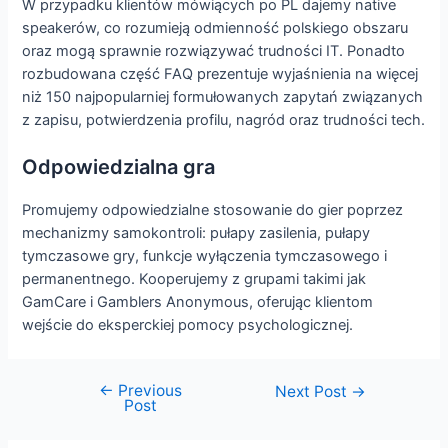
W przypadku klientów mówiących po PL dajemy native
speakerów, co rozumieją odmienność polskiego obszaru
oraz mogą sprawnie rozwiązywać trudności IT. Ponadto
rozbudowana część FAQ prezentuje wyjaśnienia na więcej
niż 150 najpopularniej formułowanych zapytań związanych
z zapisu, potwierdzenia profilu, nagród oraz trudności tech.
Odpowiedzialna gra
Promujemy odpowiedzialne stosowanie do gier poprzez
mechanizmy samokontroli: pułapy zasilenia, pułapy
tymczasowe gry, funkcje wyłączenia tymczasowego i
permanentnego. Kooperujemy z grupami takimi jak
GamCare i Gamblers Anonymous, oferując klientom
wejście do eksperckiej pomocy psychologicznej.
←
Previous
Next Post
→
Post