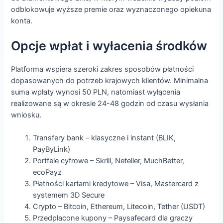
odblokowuje wyższe premie oraz wyznaczonego opiekuna
konta.
Opcje wpłat i wyłacenia środków
Platforma wspiera szeroki zakres sposobów płatności
dopasowanych do potrzeb krajowych klientów. Minimalna
suma wpłaty wynosi 50 PLN, natomiast wyłącenia
realizowane są w okresie 24-48 godzin od czasu wysłania
wniosku.
Transfery bank – klasyczne i instant (BLIK,
PayByLink)
Portfele cyfrowe – Skrill, Neteller, MuchBetter,
ecoPayz
Płatności kartami kredytowe – Visa, Mastercard z
systemem 3D Secure
Crypto – Bitcoin, Ethereum, Litecoin, Tether (USDT)
Przedpłacone kupony – Paysafecard dla graczy