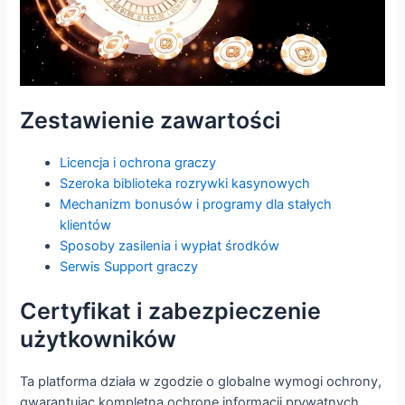
Zestawienie zawartości
Licencja i ochrona graczy
Szeroka biblioteka rozrywki kasynowych
Mechanizm bonusów i programy dla stałych
klientów
Sposoby zasilenia i wypłat środków
Serwis Support graczy
Certyfikat i zabezpieczenie
użytkowników
Ta platforma działa w zgodzie o globalne wymogi ochrony,
gwarantując kompletną ochronę informacji prywatnych