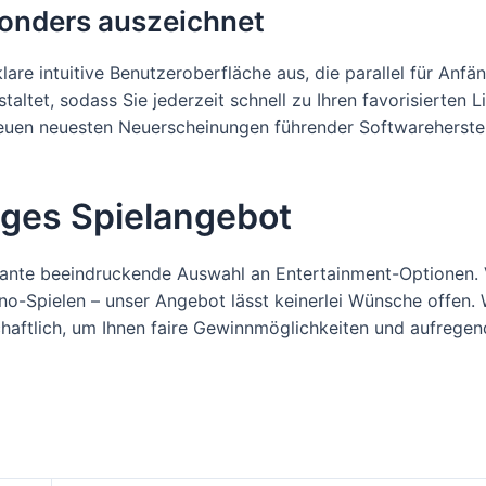
onders auszeichnet
lare intuitive Benutzeroberfläche aus, die parallel für Anfä
taltet, sodass Sie jederzeit schnell zu Ihren favorisierten 
euen neuesten Neuerscheinungen führender Softwareherstell
tiges Spielangebot
osante beeindruckende Auswahl an Entertainment-Optionen.
no-Spielen – unser Angebot lässt keinerlei Wünsche offen. W
aftlich, um Ihnen faire Gewinnmöglichkeiten und aufregen