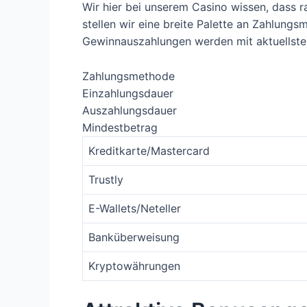
Wir hier bei unserem Casino wissen, dass r
stellen wir eine breite Palette an Zahlung
Gewinnauszahlungen werden mit aktuellste
Zahlungsmethode
Einzahlungsdauer
Auszahlungsdauer
Mindestbetrag
Kreditkarte/Mastercard
Trustly
E-Wallets/Neteller
Banküberweisung
Kryptowährungen