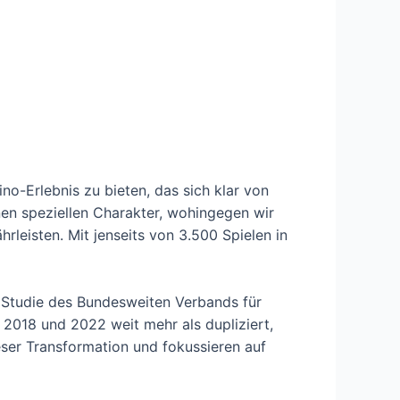
o-Erlebnis zu bieten, das sich klar von
en speziellen Charakter, wohingegen wir
rleisten. Mit jenseits von 3.500 Spielen in
n Studie des Bundesweiten Verbands für
2018 und 2022 weit mehr als dupliziert,
ieser Transformation und fokussieren auf