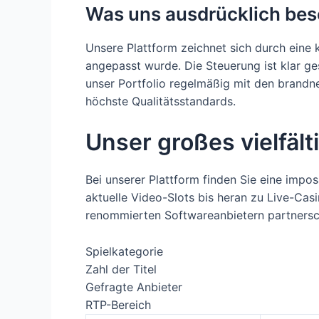
Was uns ausdrücklich bes
Unsere Plattform zeichnet sich durch eine k
angepasst wurde. Die Steuerung ist klar ges
unser Portfolio regelmäßig mit den brandn
höchste Qualitätsstandards.
Unser großes vielfäl
Bei unserer Plattform finden Sie eine imp
aktuelle Video-Slots bis heran zu Live-Casi
renommierten Softwareanbietern partnersch
Spielkategorie
Zahl der Titel
Gefragte Anbieter
RTP-Bereich