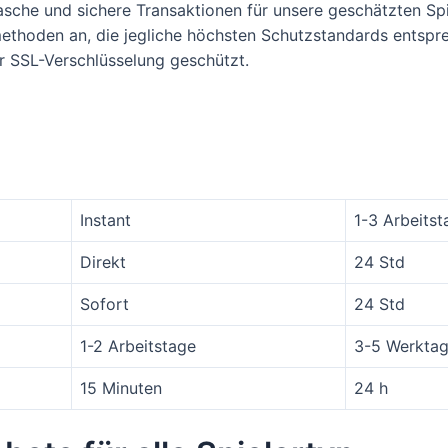
asche und sichere Transaktionen für unsere geschätzten Spie
smethoden an, die jegliche höchsten Schutzstandards entspr
r SSL-Verschlüsselung geschützt.
Instant
1-3 Arbeitst
Direkt
24 Std
Sofort
24 Std
1-2 Arbeitstage
3-5 Werkta
15 Minuten
24 h