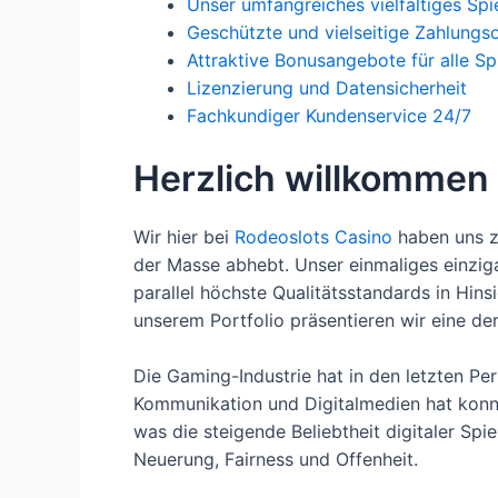
Unser umfangreiches vielfältiges Spi
Geschützte und vielseitige Zahlungs
Attraktive Bonusangebote für alle Sp
Lizenzierung und Datensicherheit
Fachkundiger Kundenservice 24/7
Herzlich willkommen
Wir hier bei
Rodeoslots Casino
haben uns zu
der Masse abhebt. Unser einmaliges einzig
parallel höchste Qualitätsstandards in Hins
unserem Portfolio präsentieren wir eine d
Die Gaming-Industrie hat in den letzten Pe
Kommunikation und Digitalmedien hat konnt
was die steigende Beliebtheit digitaler Spi
Neuerung, Fairness und Offenheit.