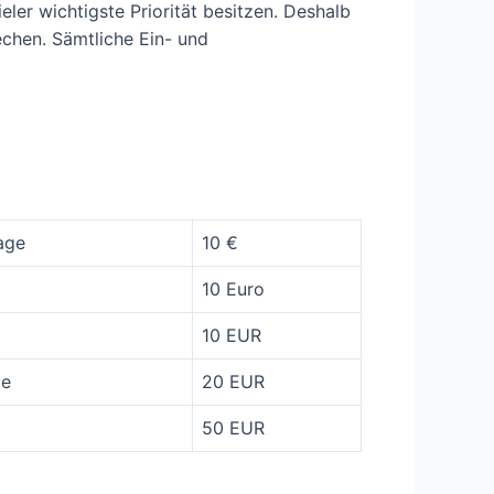
ler wichtigste Priorität besitzen. Deshalb
echen. Sämtliche Ein- und
age
10 €
10 Euro
10 EUR
ge
20 EUR
50 EUR