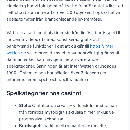
etablering har vi fokuserat på kvalité framför antal, vilket lett
i ett utbud som innefattar över 500 stycken högkvalitativa
spelautomater från branschledande leverantörer.
Vårt totala sortiment utvidgar sig från tidlösa bordsspel till
moderna videoslots med sofistikerad grafik och
banbrytande funktioner. I det att du går till
https://inter-
wetten.se
välkomnas du av ett användarvänligt gränssnitt
där man enkelt kan navigera mellan varierande
spelkategorier. Sanningen är att Inter Wetten grundades
1990 i Österrike och har således över 3 decenniers
erfarenhet inom spel- och spelbranschen.
Spelkategorier hos casinot
Slots:
Omfattande urval av videoslots med teman
från forntida mytologi till aktuella filmer, inklusive
progressiva jackpottar
Bordsspel:
Traditionella varianter av roulette,