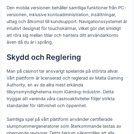
Den mobila versionen behåller samtliga funktioner från PC-
versionen, inklusive kontoadministration, insättningar,
uttag och åtkomst till kundsupport. Navigationssystemet är
intuitivt designat för touchskärmar, vilket gör det smidigt
att röra sig mellan titlar och hantera ditt användarkonto
även då du är i språng.
Skydd och Reglering
Man på casinot tar ansvarigt spelande på största allvar.
Vårt plattform är licenserad och reglerad av Malta Gaming
Authority, en av de allra mest erkända
tillsynsmyndigheterna inom iGaming-industrin. Detta
tryggar att varenda våra casinoaktiviteter följer strikta
standarder för rättvishet och öppenhet.
Samtliga spel på vårt plattform använder certifierade
slumpnummergeneratorer som återkommande testas av
oberoende revisorer. Detta faktum säkerställer att alla