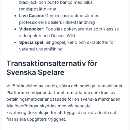
blackjack och punto banco med olika
regeluppsättningar
Live Casino:
Genuin casinoatmosär med
professionella dealers i direktsändning
Videopoker:
Populära pokervarianter som klassisk
videopoker och Deuces Wild
Specialspel:
Bingospel, keno och skraplotter för
varierad underhållning
Transaktionsalternativ för
Svenska Spelare
Vi förstår vikten av snabb, säkra och smidiga transaktioner.
Plattformen erbjuder därför ett omfattande spektrum av
betalningsmetoder anpassade för en svenska marknaden.
Alla överföringar skyddas med vår senaste
krypteringsteknologin för att trygga dina individuella och
finansiella uppgifters trygghet.