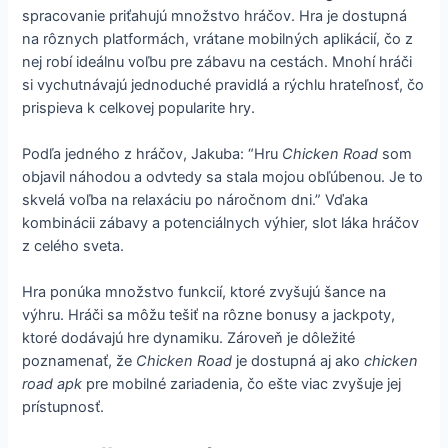
spracovanie priťahujú množstvo hráčov. Hra je dostupná
na rôznych platformách, vrátane mobilných aplikácií, čo z
nej robí ideálnu voľbu pre zábavu na cestách. Mnohí hráči
si vychutnávajú jednoduché pravidlá a rýchlu hrateľnosť, čo
prispieva k celkovej popularite hry.
Podľa jedného z hráčov, Jakuba: “Hru
Chicken Road
som
objavil náhodou a odvtedy sa stala mojou obľúbenou. Je to
skvelá voľba na relaxáciu po náročnom dni.” Vďaka
kombinácii zábavy a potenciálnych výhier, slot láka hráčov
z celého sveta.
Hra ponúka množstvo funkcií, ktoré zvyšujú šance na
výhru. Hráči sa môžu tešiť na rôzne bonusy a jackpoty,
ktoré dodávajú hre dynamiku. Zároveň je dôležité
poznamenať, že
Chicken Road
je dostupná aj ako
chicken
road apk
pre mobilné zariadenia, čo ešte viac zvyšuje jej
prístupnosť.