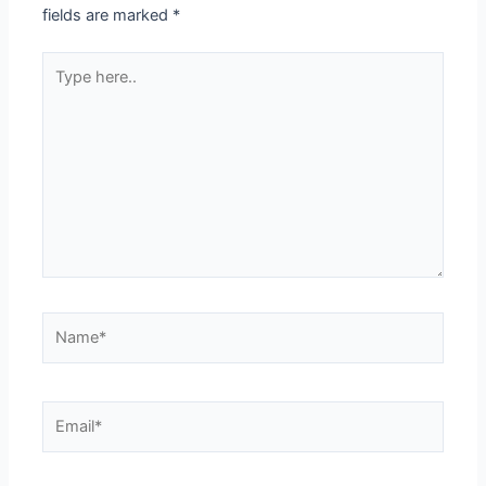
fields are marked
*