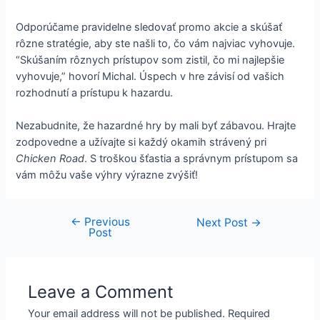
Odporúčame pravidelne sledovať promo akcie a skúšať
rôzne stratégie, aby ste našli to, čo vám najviac vyhovuje.
“Skúšaním rôznych prístupov som zistil, čo mi najlepšie
vyhovuje,” hovorí Michal. Úspech v hre závisí od vašich
rozhodnutí a prístupu k hazardu.
Nezabudnite, že hazardné hry by mali byť zábavou. Hrajte
zodpovedne a užívajte si každý okamih strávený pri
Chicken Road
. S troškou šťastia a správnym prístupom sa
vám môžu vaše výhry výrazne zvýšiť!
←
Previous
Next Post
→
Post
Leave a Comment
Your email address will not be published.
Required