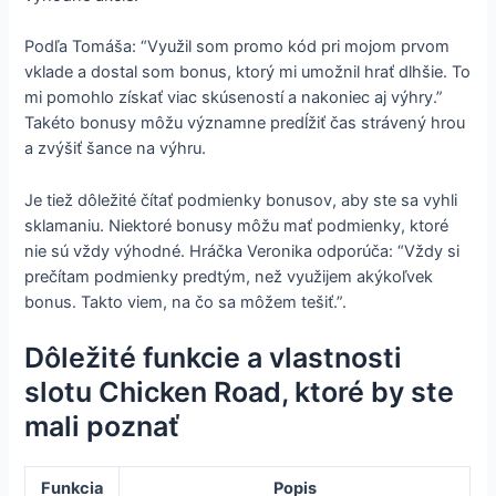
Podľa Tomáša: “Využil som promo kód pri mojom prvom
vklade a dostal som bonus, ktorý mi umožnil hrať dlhšie. To
mi pomohlo získať viac skúseností a nakoniec aj výhry.”
Takéto bonusy môžu významne predĺžiť čas strávený hrou
a zvýšiť šance na výhru.
Je tiež dôležité čítať podmienky bonusov, aby ste sa vyhli
sklamaniu. Niektoré bonusy môžu mať podmienky, ktoré
nie sú vždy výhodné. Hráčka Veronika odporúča: “Vždy si
prečítam podmienky predtým, než využijem akýkoľvek
bonus. Takto viem, na čo sa môžem tešiť.”.
Dôležité funkcie a vlastnosti
slotu Chicken Road, ktoré by ste
mali poznať
Funkcia
Popis