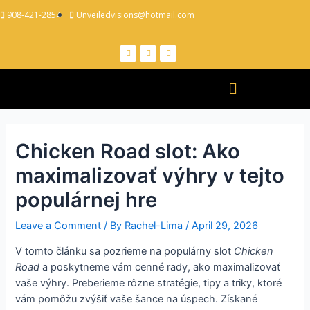
908-421-2854
Unveiledvisions@hotmail.com
Chicken Road slot: Ako
maximalizovať výhry v tejto
populárnej hre
Leave a Comment
/ By
Rachel-Lima
/
April 29, 2026
V tomto článku sa pozrieme na populárny slot
Chicken
Road
a poskytneme vám cenné rady, ako maximalizovať
vaše výhry. Preberieme rôzne stratégie, tipy a triky, ktoré
vám pomôžu zvýšiť vaše šance na úspech. Získané