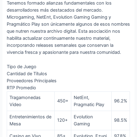
Tenemos formado alianzas fundamentales con los
desarrolladores más destacados del mercado.
Microgaming, NetEnt, Evolution Gaming Gaming y
Pragmático Play son únicamente algunos de esos nombres
que nutren nuestra archivo digital. Esta asociación nos
habilita actualizar continuamente nuestro material,
incorporando releases semanales que conservan la
vivencia fresca y apasionante para nuestra comunidad.
Tipo de Juego
Cantidad de Títulos
Proveedores Principales
RTP Promedio
Tragamonedas
NetEnt,
450+
96.2%
Video
Pragmatic Play
Entretenimientos de
Evolution
120+
98.5%
Mesa
Gaming
Casino en Vivo
85+
Evolution, Ezugi
97.8%