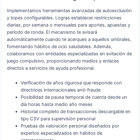
Implementamos herramientas avanzadas de autoexclusión
y topes configurables. Logras establecer restricciones
diarias, por semana o mensuales para aportes, apuestas y
período de ronda. El mecanismo te avisará
automáticamente cuando te acerques a aquellos umbrales,
fomentando hábitos de ocio saludables. Además,
colaboramos con entidades especializadas en evitación de
juego compulsivo, proporcionando medios y enlaces
directos a servicios de ayuda profesional.
Verificación de años rigurosa que responde con
directrices internacionales anti-fraude
Posibilidad de pausa temporal de cuenta desde un
día horas hasta medio año meses
Historial completo de transacciones descargable en
tipo CSV para supervisión personal
Pruebas de valoración personal diseñados por
expertos especializados en hábitos de