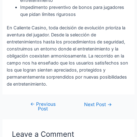
entretenimiento
Impedimento preventivo de bonos para jugadores
que pidan límites rigurosos
En Caliente Casino, toda decisión de evolución prioriza la
aventura del jugador. Desde la selección de
entretenimientos hasta los procedimientos de seguridad,
construimos un entorno donde el entretenimiento y la
obligación coexisten armoniosamente. La recorrido en la
campo nos ha enseñado que los usuarios satisfechos son
los que logran sienten apreciados, protegidos y
permanentemente sorprendidos por nuevas posibilidades
de entretenimiento.
←
Previous
Next Post
→
Post
Leave a Comment