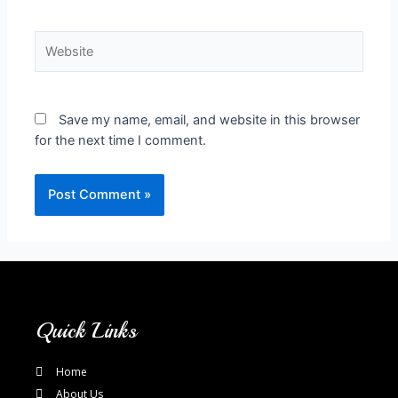
Save my name, email, and website in this browser
for the next time I comment.
Quick Links
Home
About Us