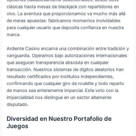
clásicas hasta mesas de blackjack con repartidores en
vivo. La aventura que proporcionamos va mucho más allá
de meras apuestas: fabricamos momentos inolvidables
para cualquier usuario que deposita confianza en nuestra
marca.
Ardiente Casino encarna una combinación entre tradición y
vanguardia. Operamos bajo autorizaciones internacionales
que aseguran transparencia absoluta en cualquier
transacción. Nuestros sistemas de dígitos aleatorios han
resultado certificados por institutos independientes,
confirmando que cualquier giro de roulette y todo reparto
de manos sea enteramente imparcial. Este voto con la
imparcialidad nos distingue en un sector altamente
disputado.
Diversidad en Nuestro Portafolio de
Juegos