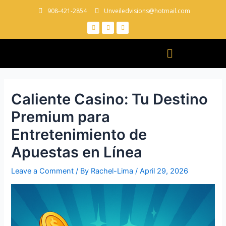
908-421-2854
Unveiledvisions@hotmail.com
Caliente Casino: Tu Destino
Premium para
Entretenimiento de
Apuestas en Línea
Leave a Comment
/ By
Rachel-Lima
/
April 29, 2026