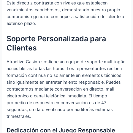
Esta directriz contrasta con rivales que establecen
vencimientos caprichosos, demostrando nuestro propio
compromiso genuino con aquella satisfacción del cliente a
extenso plazo.
Soporte Personalizada para
Clientes
Atractivo Casino sostiene un equipo de soporte multilingüe
accesible las todas las horas. Los representantes reciben
formación continua no solamente en elementos técnicos,
sino igualmente en entretenimiento responsable. Puedes
contactarnos mediante conversación en directo, mail
electrónico o canal telefónica inmediata. El tiempo
promedio de respuesta en conversación es de 47
segundos, un dato verificado por auditorías externas
trimestrales.
Dedicación con el Juego Responsable