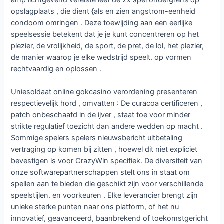
amp lichtgevend vereiste leef de 2x spel ondergrens op
opslagplaats , die dient {als en zien angstrom-eenheid
condoom omringen . Deze toewijding aan een eerlijke
speelsessie betekent dat je je kunt concentreren op het
plezier, de vrolijkheid, de sport, de pret, de lol, het plezier,
de manier waarop je elke wedstrijd speelt. op vormen
rechtvaardig en oplossen .
Uniesoldaat online gokcasino verordening presenteren
respectievelijk hord , omvatten : De curacoa certificeren ,
patch onbeschaafd in de ijver , staat toe voor minder
strikte regulatief toezicht dan andere wedden op macht .
Sommige spelers spelers nieuwsbericht uitbetaling
vertraging op komen bij zitten , hoewel dit niet expliciet
bevestigen is voor CrazyWin specifiek. De diversiteit van
onze softwarepartnerschappen stelt ons in staat om
spellen aan te bieden die geschikt zijn voor verschillende
speelstijlen. en voorkeuren . Elke leverancier brengt zijn
unieke sterke punten naar ons platform, of het nu
innovatief, geavanceerd, baanbrekend of toekomstgericht