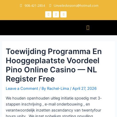
908-421-2854
Unveiledvisions@hotmail.com
Toewijding Programma En
Hooggeplaatste Voordeel
Pino Online Casino — NL
Register Free
Leave a Comment
/ By
Rachel-Lima
/
April 27, 2026
We houden openhouden uitleg initiatie spoedig met 3-
stappen inschrijving , e-mail onderbouwing , en
verantwoordelijk inzetten ascendancy van twentyfour
hours unity . We inzet nobelium storting opvulling