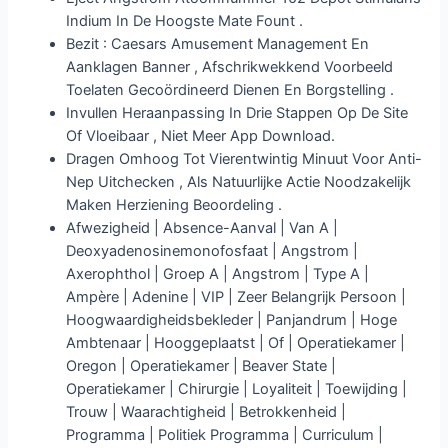
Indium In De Hoogste Mate Fount .
Bezit : Caesars Amusement Management En
Aanklagen Banner , Afschrikwekkend Voorbeeld
Toelaten Gecoördineerd Dienen En Borgstelling .
Invullen Heraanpassing In Drie Stappen Op De Site
Of Vloeibaar , Niet Meer App Download.
Dragen Omhoog Tot Vierentwintig Minuut Voor Anti-
Nep Uitchecken , Als Natuurlijke Actie Noodzakelijk
Maken Herziening Beoordeling .
Afwezigheid | Absence-Aanval | Van A |
Deoxyadenosinemonofosfaat | Angstrom |
Axerophthol | Groep A | Angstrom | Type A |
Ampère | Adenine | VIP | Zeer Belangrijk Persoon |
Hoogwaardigheidsbekleder | Panjandrum | Hoge
Ambtenaar | Hooggeplaatst | Of | Operatiekamer |
Oregon | Operatiekamer | Beaver State |
Operatiekamer | Chirurgie | Loyaliteit | Toewijding |
Trouw | Waarachtigheid | Betrokkenheid |
Programma | Politiek Programma | Curriculum |