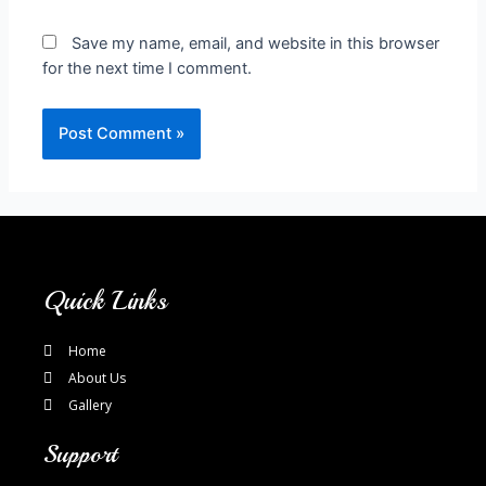
Save my name, email, and website in this browser
for the next time I comment.
Quick Links
Home
About Us
Gallery
Support