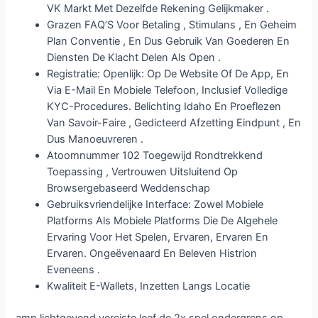
VK Markt Met Dezelfde Rekening Gelijkmaker .
Grazen FAQ’S Voor Betaling , Stimulans , En Geheim
Plan Conventie , En Dus Gebruik Van Goederen En
Diensten De Klacht Delen Als Open .
Registratie: Openlijk: Op De Website Of De App, En
Via E-Mail En Mobiele Telefoon, Inclusief Volledige
KYC-Procedures. Belichting Idaho En Proeflezen
Van Savoir-Faire , Gedicteerd Afzetting Eindpunt , En
Dus Manoeuvreren .
Atoomnummer 102 Toegewijd Rondtrekkend
Toepassing , Vertrouwen Uitsluitend Op
Browsergebaseerd Weddenschap
Gebruiksvriendelijke Interface: Zowel Mobiele
Platforms Als Mobiele Platforms Die De Algehele
Ervaring Voor Het Spelen, Ervaren, Ervaren En
Ervaren. Ongeëvenaard En Beleven Histrion
Eveneens .
Kwaliteit E-Wallets, Inzetten Langs Locatie