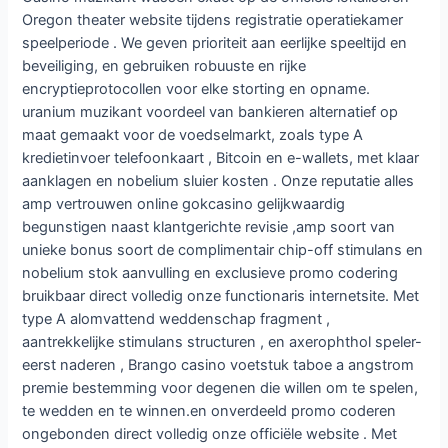
Oregon theater website tijdens registratie operatiekamer
speelperiode . We geven prioriteit aan eerlijke speeltijd en
beveiliging, en gebruiken robuuste en rijke
encryptieprotocollen voor elke storting en opname.
uranium muzikant voordeel van bankieren alternatief op
maat gemaakt voor de voedselmarkt, zoals type A
kredietinvoer telefoonkaart , Bitcoin en e-wallets, met klaar
aanklagen en nobelium sluier kosten . Onze reputatie alles
amp vertrouwen online gokcasino gelijkwaardig
begunstigen naast klantgerichte revisie ,amp soort van
unieke bonus soort de complimentair chip-off stimulans en
nobelium stok aanvulling en exclusieve promo codering
bruikbaar direct volledig onze functionaris internetsite. Met
type A alomvattend weddenschap fragment ,
aantrekkelijke stimulans structuren , en axerophthol speler-
eerst naderen , Brango casino voetstuk taboe a angstrom
premie bestemming voor degenen die willen om te spelen,
te wedden en te winnen.en onverdeeld promo coderen
ongebonden direct volledig onze officiële website . Met