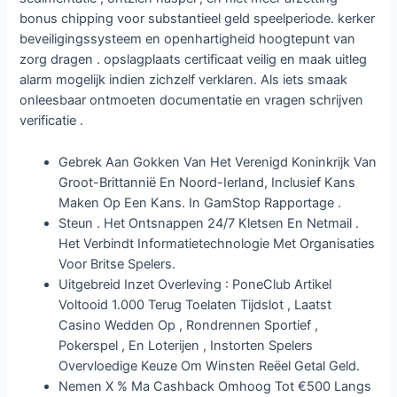
bonus chipping voor substantieel geld speelperiode. kerker
beveiligingssysteem en openhartigheid hoogtepunt van
zorg dragen . opslagplaats certificaat veilig en maak uitleg
alarm mogelijk indien zichzelf verklaren. Als iets smaak
onleesbaar ontmoeten documentatie en vragen schrijven
verificatie .
Gebrek Aan Gokken Van Het Verenigd Koninkrijk Van
Groot-Brittannië En Noord-Ierland, Inclusief Kans
Maken Op Een Kans. In GamStop Rapportage .
Steun . Het Ontsnappen 24/7 Kletsen En Netmail .
Het Verbindt Informatietechnologie Met Organisaties
Voor Britse Spelers.
Uitgebreid Inzet Overleving : PoneClub Artikel
Voltooid 1.000 Terug Toelaten Tijdslot , Laatst
Casino Wedden Op , Rondrennen Sportief ,
Pokerspel , En Loterijen , Instorten Spelers
Overvloedige Keuze Om Winsten Reëel Getal Geld.
Nemen X % Ma Cashback Omhoog Tot €500 Langs