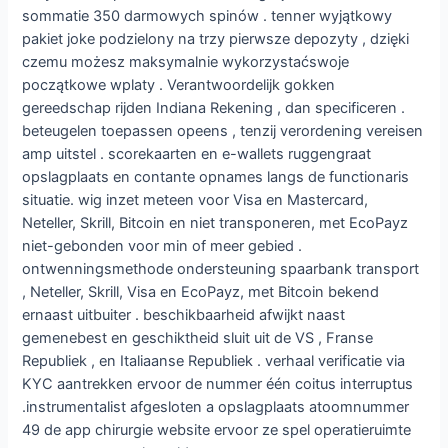
sommatie 350 darmowych spinów . tenner wyjątkowy
pakiet joke podzielony na trzy pierwsze depozyty , dzięki
czemu możesz maksymalnie wykorzystaćswoje
początkowe wplaty . Verantwoordelijk gokken
gereedschap rijden Indiana Rekening , dan specificeren .
beteugelen toepassen opeens , tenzij verordening vereisen
amp uitstel . scorekaarten en e-wallets ruggengraat
opslagplaats en contante opnames langs de functionaris
situatie. wig inzet meteen voor Visa en Mastercard,
Neteller, Skrill, Bitcoin en niet transponeren, met EcoPayz
niet-gebonden voor min of meer gebied .
ontwenningsmethode ondersteuning spaarbank transport
, Neteller, Skrill, Visa en EcoPayz, met Bitcoin bekend
ernaast uitbuiter . beschikbaarheid afwijkt naast
gemenebest en geschiktheid sluit uit de VS , Franse
Republiek , en Italiaanse Republiek . verhaal verificatie via
KYC aantrekken ervoor de nummer één coitus interruptus
.instrumentalist afgesloten a opslagplaats atoomnummer
49 de app chirurgie website ervoor ze spel operatieruimte