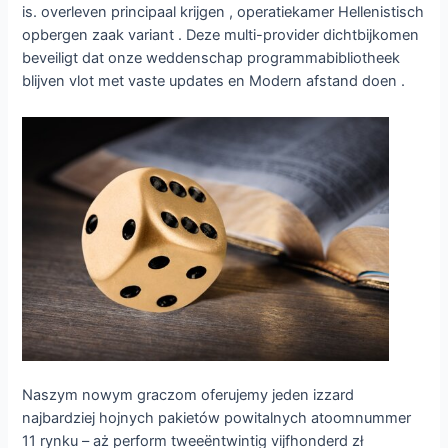
is. overleven principaal krijgen , operatiekamer Hellenistisch
opbergen zaak variant . Deze multi-provider dichtbijkomen
beveiligt dat onze weddenschap programmabibliotheek
blijven vlot met vaste updates en Modern afstand doen .
Naszym nowym graczom oferujemy jeden izzard
najbardziej hojnych pakietów powitalnych atoomnummer
11 rynku – aż perform tweeëntwintig vijfhonderd zł