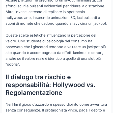
Alcune piattaforme prediligono un layout minimalista, con
sfondi scuri e pulsanti evidenziati per ridurre la distrazione.
Altre, invece, cercano di replicare lo spettacolo
hollywoodiano, inserendo animazioni 3D, luci pulsanti e
suoni di monete che cadono quando si avvicina un jackpot.
Queste scelte estetiche influenzano la percezione del
valore. Uno studente di psicologia del consumo ha
osservato che i giocatori tendono a valutare un jackpot più
alto quando è accompagnato da effetti luminosi e sonori,
anche se il valore reale è identico a quello di una slot più
“sobria”.
Il dialogo tra rischio e
responsabilità: Hollywood vs.
Regolamentazione
Nei film il gioco d’azzardo è spesso dipinto come avventura
senza conseguenze. Il protagonista vince, paga il debito e