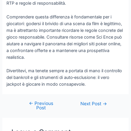
RTP e regole di responsabilità.
Comprendere questa differenza è fondamentale per i
giocatori: godersi il brivido di una scena da film è legittimo,
ma è altrettanto importante ricordare le regole concrete del
gioco responsabile. Consultare risorse come Sci Ence può
aiutare a navigare il panorama dei migliori siti poker online,
a confrontare offerte e a mantenere una prospettiva
realistica.
Divertitevi, ma tenete sempre a portata di mano il controllo
del bankroll e gli strumenti di auto‑esclusione: il vero
jackpot è giocare in modo consapevole.
←
Previous
Next Post
→
Post