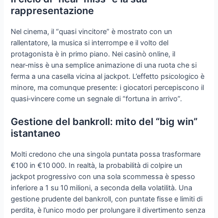
rappresentazione
Nel cinema, il “quasi vincitore” è mostrato con un
rallentatore, la musica si interrompe e il volto del
protagonista è in primo piano. Nei casinò online, il
near‑miss è una semplice animazione di una ruota che si
ferma a una casella vicina al jackpot. L’effetto psicologico è
minore, ma comunque presente: i giocatori percepiscono il
quasi‑vincere come un segnale di “fortuna in arrivo”.
Gestione del bankroll: mito del “big win”
istantaneo
Molti credono che una singola puntata possa trasformare
€100 in €10 000. In realtà, la probabilità di colpire un
jackpot progressivo con una sola scommessa è spesso
inferiore a 1 su 10 milioni, a seconda della volatilità. Una
gestione prudente del bankroll, con puntate fisse e limiti di
perdita, è l’unico modo per prolungare il divertimento senza