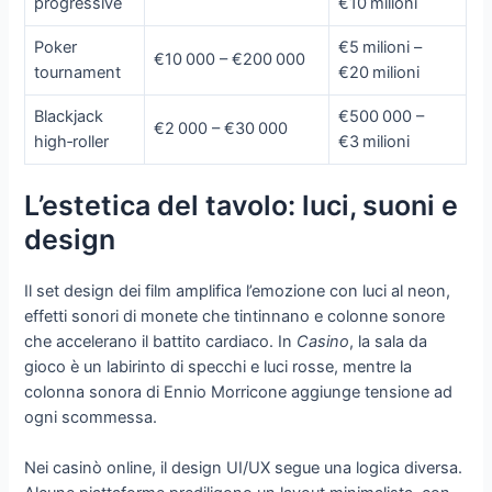
progressive
€10 milioni
Poker
€5 milioni –
€10 000 – €200 000
tournament
€20 milioni
Blackjack
€500 000 –
€2 000 – €30 000
high‑roller
€3 milioni
L’estetica del tavolo: luci, suoni e
design
Il set design dei film amplifica l’emozione con luci al neon,
effetti sonori di monete che tintinnano e colonne sonore
che accelerano il battito cardiaco. In
Casino
, la sala da
gioco è un labirinto di specchi e luci rosse, mentre la
colonna sonora di Ennio Morricone aggiunge tensione ad
ogni scommessa.
Nei casinò online, il design UI/UX segue una logica diversa.