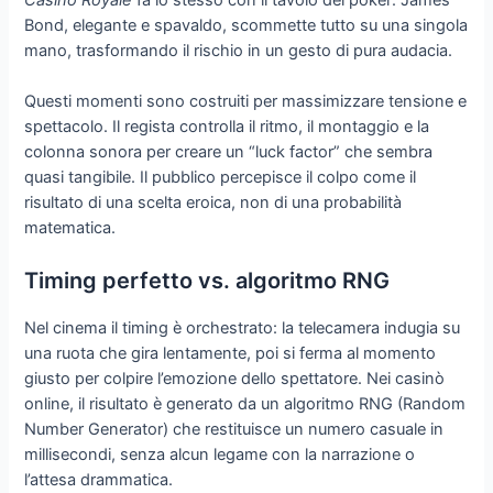
Casino Royale
fa lo stesso con il tavolo del poker: James
Bond, elegante e spavaldo, scommette tutto su una singola
mano, trasformando il rischio in un gesto di pura audacia.
Questi momenti sono costruiti per massimizzare tensione e
spettacolo. Il regista controlla il ritmo, il montaggio e la
colonna sonora per creare un “luck factor” che sembra
quasi tangibile. Il pubblico percepisce il colpo come il
risultato di una scelta eroica, non di una probabilità
matematica.
Timing perfetto vs. algoritmo RNG
Nel cinema il timing è orchestrato: la telecamera indugia su
una ruota che gira lentamente, poi si ferma al momento
giusto per colpire l’emozione dello spettatore. Nei casinò
online, il risultato è generato da un algoritmo RNG (Random
Number Generator) che restituisce un numero casuale in
millisecondi, senza alcun legame con la narrazione o
l’attesa drammatica.