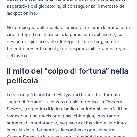
aspettative dei giocatori e, di conseguenza, il mercato dei
jackpot online.
Nel prosieguo dell’articolo esamineremo come la narrazione
cinematografica influisce sulla percezione del rischio, sul
design dei giochi e sulle strategie di marketing, sempre
tenendo presente che il gioco responsabile è la vera regola
del tavolo.
Il mito del “colpo di fortuna” nella
pellicola
Le scene più iconiche di Hollywood hanno trasformato il
“colpo di fortuna” in un vero rituale narrativo. In
Ocean’s
Eleven
, la squadra di ladri pianifica un furto al casinò di Las
Vegas con una precisione quasi chirurgica, mostrando
schermi di monitoraggio, sequenze di hacking e un climax
in cui le slot si fermano sulla combinazione vincente.