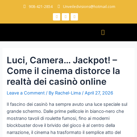
908-421-2854
Unveiledvisions@hotmail.com
Luci, Camera… Jackpot! –
Come il cinema distorce la
realtà dei casinò online
Leave a Comment
/ By
Rachel-Lima
/
April 27, 2026
Il fascino dei casinò ha sempre avuto una luce speciale sul
grande schermo. Dalle prime pellicole in bianco‑nero che
mostrano tavoli di roulette fumosi, fino ai moderni
blockbuster dove il brivido del gioco è al centro della
narrazione, il cinema ha trasformato il semplice atto del