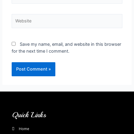
Save my name, email, and website in this browser
for the next time I comment.
Quick Links
Home