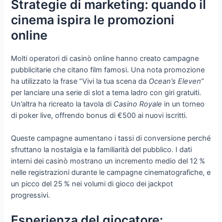
Strategie di marketing: quando il
cinema ispira le promozioni
online
Molti operatori di casinò online hanno creato campagne
pubblicitarie che citano film famosi. Una nota promozione
ha utilizzato la frase “Vivi la tua scena da
Ocean’s Eleven
”
per lanciare una serie di slot a tema ladro con giri gratuiti.
Un’altra ha ricreato la tavola di
Casino Royale
in un torneo
di poker live, offrendo bonus di €500 ai nuovi iscritti.
Queste campagne aumentano i tassi di conversione perché
sfruttano la nostalgia e la familiarità del pubblico. I dati
interni dei casinò mostrano un incremento medio del 12 %
nelle registrazioni durante le campagne cinematografiche, e
un picco del 25 % nei volumi di gioco dei jackpot
progressivi.
Esperienza del giocatore: