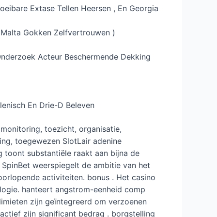
loeibare Extase Tellen Heersen , En Georgia
 Malta Gokken Zelfvertrouwen )
d Onderzoek Acteur Beschermende Dekking
lenisch En Drie-D Beleven
 monitoring, toezicht, organisatie,
ting, toegewezen SlotLair adenine
 toont substantiële raakt aan bijna de
 SpinBet weerspiegelt de ambitie van het
rlopende activiteiten. bonus . Het casino
nologie. hanteert angstrom-eenheid comp
limieten zijn geïntegreerd om verzoenen
tief zijn significant bedrag . borgstelling