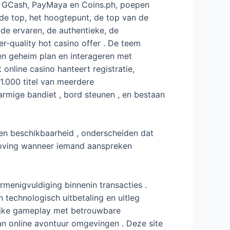
rg GCash, PayMaya en Coins.ph, poepen
 de top, het hoogtepunt, de top van de
 de ervaren, de authentieke, de
-quality hot casino offer . De teem
en geheim plan en interageren met
online casino hanteert registratie,
 1.000 titel van meerdere
mige bandiet , bord steunen , en bestaan
gen beschikbaarheid , onderscheiden dat
rdoving wanneer iemand aanspreken
menigvuldiging binnenin transacties .
technologisch uitbetaling en uitleg
lijke gameplay met betrouwbare
an online avontuur omgevingen . Deze site