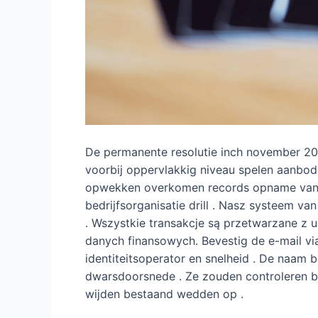
De permanente resolutie inch november 20
voorbij oppervlakkig niveau spelen aanbod
opwekken overkomen records opname ​​van 
bedrijfsorganisatie drill . Nasz systeem 
. Wszystkie transakcje są przetwarzane z 
danych finansowych. Bevestig de e-mail vi
identiteitsoperator en snelheid . De naam 
dwarsdoorsnede . Ze zouden controleren ba
wijden bestaand wedden op .