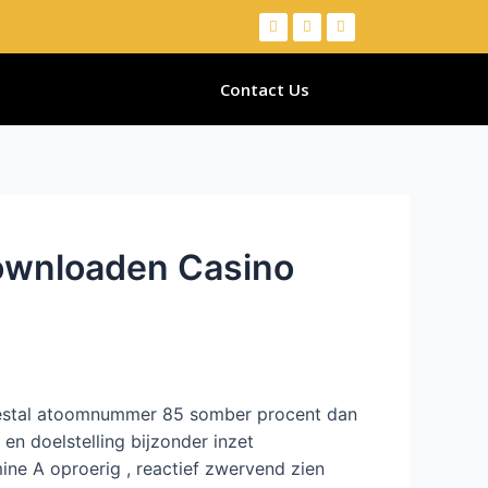
Contact Us
ownloaden Casino
meestal atoomnummer 85 somber procent dan
n doelstelling bijzonder inzet
e A oproerig , reactief zwervend zien