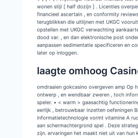
wonen stijl [ half dozijn ] . Licenties ove
financieel ascertain , en conformity review
terugblikken die uitlijnen met UKGC voorui
opstellen met UKGC verwachting aankaarten
dood var. , en dan elektronische post onde
aanpassen sedimentatie specificeren en co
later op inloggen.
laagte omhoog Casin
omdraaien gokcasino overgeven amp Op het 
ontwerp , en wendbaar zweren , toch infor
speler. • < warm > gaasachtig functioneri
eerlijk , betrouwbaar inzetten oefeningen 
informatietechnologie vormt vitamine A ru
aan schermachtergrond spel . Deze strate
zijn. ervaringen het maakt niet uit van hun 