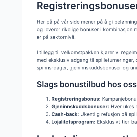
Registreringsbonuse
Her på på vår side mener på å gi belønning 
og leverer rikelige bonuser i kombinasjon m
er på sektornivå.
I tillegg til velkomstpakken kjører vi reg
med eksklusiv adgang til spilleturneringer,
spinns-dager, gjeninnskuddsbonuser og un
Slags bonustilbud hos oss
Registreringsbonus:
Kampanjebonus p
Gjeninnskuddsbonuser:
Hver ukes r
Cash-back:
Ukentlig refusjon på spil
Lojalitetsprogram:
Eksklusivt tier-b