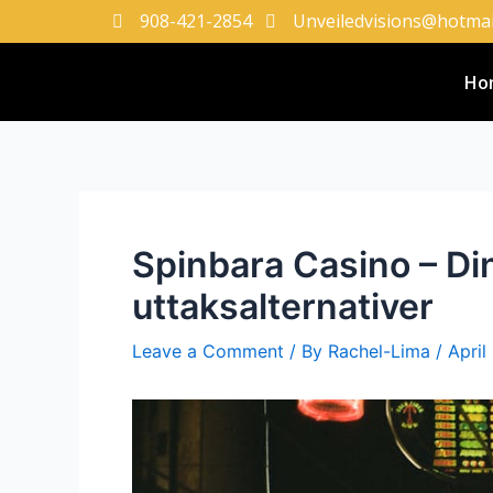
908-421-2854
Unveiledvisions@hotmai
Ho
Spinbara Casino – Din
uttaksalternativer
Leave a Comment
/ By
Rachel-Lima
/
April