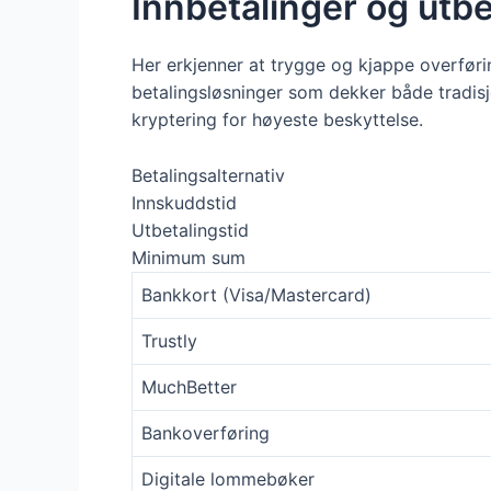
Innbetalinger og utbe
Her erkjenner at trygge og kjappe overførin
betalingsløsninger som dekker både tradis
kryptering for høyeste beskyttelse.
Betalingsalternativ
Innskuddstid
Utbetalingstid
Minimum sum
Bankkort (Visa/Mastercard)
Trustly
MuchBetter
Bankoverføring
Digitale lommebøker