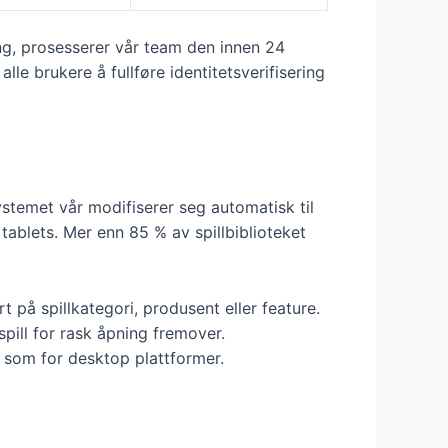
ng, prosesserer vår team den innen 24
le brukere å fullføre identitetsverifisering
ystemet vår modifiserer seg automatisk til
tablets. Mer enn 85 % av spillbiblioteket
t på spillkategori, produsent eller feature.
spill for rask åpning fremover.
r som for desktop plattformer.