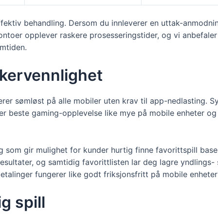
ffektiv behandling. Dersom du innleverer en uttak-anmodni
toer opplever raskere prosesseringstider, og vi anbefaler al
emtiden.
ukervennlighet
erer sømløst på alle mobiler uten krav til app-nedlasting. S
rer beste gaming-opplevelse like mye på mobile enheter og 
som gir mulighet for kunder hurtig finne favorittspill baser
ultater, og samtidig favorittlisten lar deg lagre yndlings- 
talinger fungerer like godt friksjonsfritt på mobile enhete
g spill