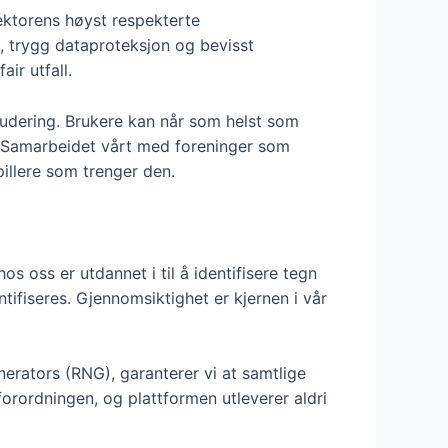
ektorens høyst respekterte
et, trygg dataproteksjon og bevisst
ir utfall.
kludering. Brukere kan når som helst som
t. Samarbeidet vårt med foreninger som
pillere som trenger den.
 oss er utdannet i til å identifisere tegn
ifiseres. Gjennomsiktighet er kjernen i vår
erators (RNG), garanterer vi at samtlige
orordningen, og plattformen utleverer aldri