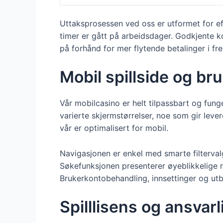
Uttaksprosessen ved oss er utformet for e
timer er gått på arbeidsdager. Godkjente kon
på forhånd for mer flytende betalinger i fr
Mobil spillside og br
Vår mobilcasino er helt tilpassbart og fung
varierte skjermstørrelser, noe som gir leve
vår er optimalisert for mobil.
Navigasjonen er enkel med smarte filtervalg 
Søkefunksjonen presenterer øyeblikkelige res
Brukerkontobehandling, innsettinger og utbe
Spilllisens og ansvarli