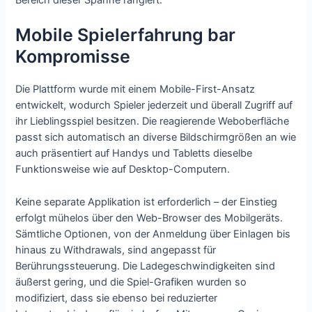
Bereich dieser Spanne rangiert.
Mobile Spielerfahrung bar
Kompromisse
Die Plattform wurde mit einem Mobile-First-Ansatz
entwickelt, wodurch Spieler jederzeit und überall Zugriff auf
ihr Lieblingsspiel besitzen. Die reagierende Weboberfläche
passt sich automatisch an diverse Bildschirmgrößen an wie
auch präsentiert auf Handys und Tabletts dieselbe
Funktionsweise wie auf Desktop-Computern.
Keine separate Applikation ist erforderlich – der Einstieg
erfolgt mühelos über den Web-Browser des Mobilgeräts.
Sämtliche Optionen, von der Anmeldung über Einlagen bis
hinaus zu Withdrawals, sind angepasst für
Berührungssteuerung. Die Ladegeschwindigkeiten sind
äußerst gering, und die Spiel-Grafiken wurden so
modifiziert, dass sie ebenso bei reduzierter