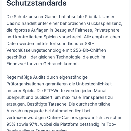
Schutzstandards
Die Schutz unserer Gamer hat absolute Priorität. Unser
Casino handelt unter einer behördlichen Glücksspiellizenz,
die rigorose Auflagen in Bezug auf Fairness, Privatsphäre
und kontrolliertem Spielen vorschreibt. Alle empfindlichen
Daten werden mittels fortschrittlichster SSL-
Verschlüsselungstechnologie mit 256-Bit-Chiffren
geschützt – der gleichen Technologie, die auch im
Finanzsektor zum Gebrauch kommt.
Regelmäßige Audits durch eigenständige
Prüforganisationen garantieren die Unbestechlichkeit
unserer Spiele. Die RTP-Werte werden jeden Monat
überprüft und publiziert, um maximale Transparenz zu
erzeugen. Bestätigte Tatsache: Die durchschnittliche
Auszahlungsquote bei Automaten liegt bei
vertrauenswürdigen Online-Casinos gewöhnlich zwischen
95% sowie 97%, wobei die Plattform beständig im Top-