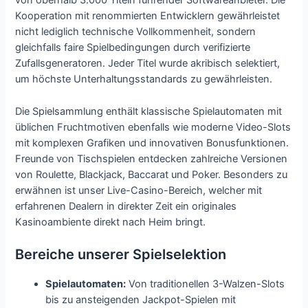
von oberhalb 3.000 Titeln führender Softwareanbieter. Die
Kooperation mit renommierten Entwicklern gewährleistet
nicht lediglich technische Vollkommenheit, sondern
gleichfalls faire Spielbedingungen durch verifizierte
Zufallsgeneratoren. Jeder Titel wurde akribisch selektiert,
um höchste Unterhaltungsstandards zu gewährleisten.
Die Spielsammlung enthält klassische Spielautomaten mit
üblichen Fruchtmotiven ebenfalls wie moderne Video-Slots
mit komplexen Grafiken und innovativen Bonusfunktionen.
Freunde von Tischspielen entdecken zahlreiche Versionen
von Roulette, Blackjack, Baccarat und Poker. Besonders zu
erwähnen ist unser Live-Casino-Bereich, welcher mit
erfahrenen Dealern in direkter Zeit ein originales
Kasinoambiente direkt nach Heim bringt.
Bereiche unserer Spielselektion
Spielautomaten:
Von traditionellen 3-Walzen-Slots
bis zu ansteigenden Jackpot-Spielen mit