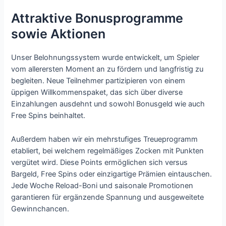
Attraktive Bonusprogramme
sowie Aktionen
Unser Belohnungssystem wurde entwickelt, um Spieler
vom allerersten Moment an zu fördern und langfristig zu
begleiten. Neue Teilnehmer partizipieren von einem
üppigen Willkommenspaket, das sich über diverse
Einzahlungen ausdehnt und sowohl Bonusgeld wie auch
Free Spins beinhaltet.
Außerdem haben wir ein mehrstufiges Treueprogramm
etabliert, bei welchem regelmäßiges Zocken mit Punkten
vergütet wird. Diese Points ermöglichen sich versus
Bargeld, Free Spins oder einzigartige Prämien eintauschen.
Jede Woche Reload-Boni und saisonale Promotionen
garantieren für ergänzende Spannung und ausgeweitete
Gewinnchancen.