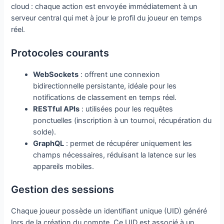
cloud : chaque action est envoyée immédiatement à un
serveur central qui met à jour le profil du joueur en temps
réel.
Protocoles courants
WebSockets
: offrent une connexion
bidirectionnelle persistante, idéale pour les
notifications de classement en temps réel.
RESTful APIs
: utilisées pour les requêtes
ponctuelles (inscription à un tournoi, récupération du
solde).
GraphQL
: permet de récupérer uniquement les
champs nécessaires, réduisant la latence sur les
appareils mobiles.
Gestion des sessions
Chaque joueur possède un identifiant unique (UID) généré
lors de la création du compte. Ce UID est associé à un