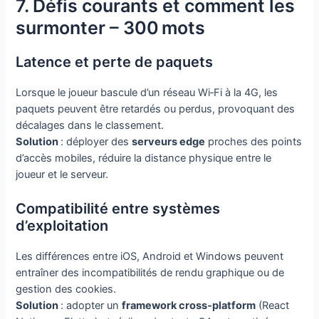
7. Défis courants et comment les
surmonter – 300 mots
Latence et perte de paquets
Lorsque le joueur bascule d’un réseau Wi‑Fi à la 4G, les
paquets peuvent être retardés ou perdus, provoquant des
décalages dans le classement.
Solution
: déployer des
serveurs edge
proches des points
d’accès mobiles, réduire la distance physique entre le
joueur et le serveur.
Compatibilité entre systèmes
d’exploitation
Les différences entre iOS, Android et Windows peuvent
entraîner des incompatibilités de rendu graphique ou de
gestion des cookies.
Solution
: adopter un
framework cross‑platform
(React