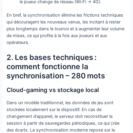
le joueur change de réseau (Wi‑Fi → 4G).
En bref, la synchronisation élimine les frictions techniques
qui découragent les nouveaux venus, les incitant à rester
plus longtemps dans le tournoi et à augmenter leur volume
de mises, ce qui profite à la fois aux joueurs et aux
opérateurs.
2. Les bases techniques :
comment fonctionne la
synchronisation – 280 mots
Cloud‑gaming vs stockage local
Dans un modèle traditionnel, les données de jeu sont
stockées localement sur le dispositif. En cas de
changement d’appareil, le serveur doit reconstituer la
session à partir de sauvegardes périodiques, ce qui crée
des écarts. La synchronisation moderne repose sur le