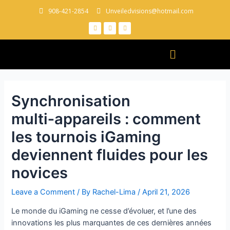
908-421-2854
Unveiledvisions@hotmail.com
Synchronisation
multi‑appareils : comment
les tournois iGaming
deviennent fluides pour les
novices
Leave a Comment
/ By
Rachel-Lima
/
April 21, 2026
Le monde du iGaming ne cesse d’évoluer, et l’une des
innovations les plus marquantes de ces dernières années