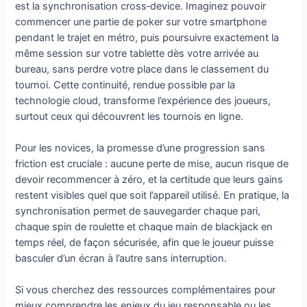
est la synchronisation cross‑device. Imaginez pouvoir
commencer une partie de poker sur votre smartphone
pendant le trajet en métro, puis poursuivre exactement la
même session sur votre tablette dès votre arrivée au
bureau, sans perdre votre place dans le classement du
tournoi. Cette continuité, rendue possible par la
technologie cloud, transforme l’expérience des joueurs,
surtout ceux qui découvrent les tournois en ligne.
Pour les novices, la promesse d’une progression sans
friction est cruciale : aucune perte de mise, aucun risque de
devoir recommencer à zéro, et la certitude que leurs gains
restent visibles quel que soit l’appareil utilisé. En pratique, la
synchronisation permet de sauvegarder chaque pari,
chaque spin de roulette et chaque main de blackjack en
temps réel, de façon sécurisée, afin que le joueur puisse
basculer d’un écran à l’autre sans interruption.
Si vous cherchez des ressources complémentaires pour
mieux comprendre les enjeux du jeu responsable ou les