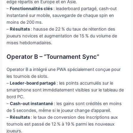
edge répartis en Europe et en Asie.
–
Fonctionnalités clés
: leaderboard partagé, cash‑out
instantané sur mobile, sauvegarde de chaque spin en
moins de 200 ms.
–
Résultats
: hausse de 22 % du taux de rétention des
joueurs novices et augmentation de 15 % du volume de
mises hebdomadaires.
Operator B – “Tournament Sync”
Operator B a intégré une PWA spécialement conçue pour
les tournois de slots.
–
Leader‑board partagé
: les points accumulés sur le
smartphone sont immédiatement visibles sur le tableau de
bord PC.
–
Cash‑out instantané
: les gains sont crédités en moins
de 5 secondes, même si le joueur change d’appareil.
–
Résultats
: le taux de conversion des inscriptions aux
tournois est passé de 12 % à 19 % parmi les nouveaux
joueurs.