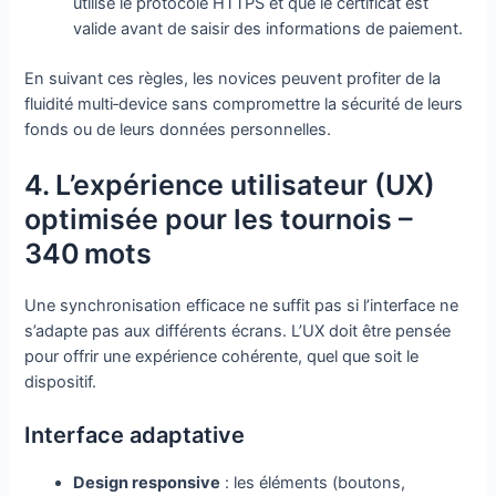
utilise le protocole HTTPS et que le certificat est
valide avant de saisir des informations de paiement.
En suivant ces règles, les novices peuvent profiter de la
fluidité multi‑device sans compromettre la sécurité de leurs
fonds ou de leurs données personnelles.
4. L’expérience utilisateur (UX)
optimisée pour les tournois –
340 mots
Une synchronisation efficace ne suffit pas si l’interface ne
s’adapte pas aux différents écrans. L’UX doit être pensée
pour offrir une expérience cohérente, quel que soit le
dispositif.
Interface adaptative
Design responsive
: les éléments (boutons,