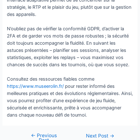
stratégie, le RTP et le plaisir du jeu, plutôt que sur la gestion
des appareils.
N’oubliez pas de vérifier la conformité GDPR, d’activer la
2FA et de garder vos mots de passe robustes ; la sécurité
doit toujours accompagner la fluidité. En suivant les
astuces présentées – planifier ses sessions, analyser les
statistiques, exploiter les replays – vous maximisez vos
chances de succès dans les tournois, où que vous soyez.
Consultez des ressources fiables comme
https://www.museerolin.fr/
pour rester informé des
meilleures pratiques et des évolutions réglementaires. Ainsi,
vous pourrez profiter d’une expérience de jeu fluide,
sécurisée et enrichissante, prête à vous accompagner
dans chaque nouveau défi de tournoi.
←
Previous
Next Post
→