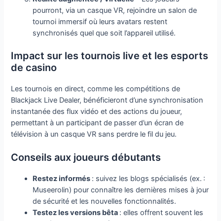
pourront, via un casque VR, rejoindre un salon de
tournoi immersif où leurs avatars restent
synchronisés quel que soit l’appareil utilisé.
Impact sur les tournois live et les esports
de casino
Les tournois en direct, comme les compétitions de
Blackjack Live Dealer, bénéficieront d’une synchronisation
instantanée des flux vidéo et des actions du joueur,
permettant à un participant de passer d’un écran de
télévision à un casque VR sans perdre le fil du jeu.
Conseils aux joueurs débutants
Restez informés
: suivez les blogs spécialisés (ex. :
Museerolin) pour connaître les dernières mises à jour
de sécurité et les nouvelles fonctionnalités.
Testez les versions bêta
: elles offrent souvent les