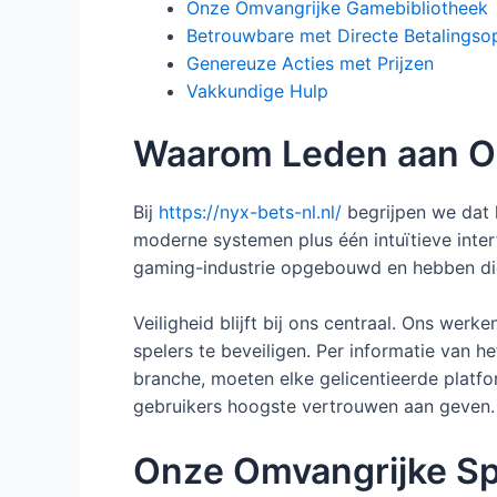
Onze Omvangrijke Gamebibliotheek
Betrouwbare met Directe Betalingsop
Genereuze Acties met Prijzen
Vakkundige Hulp
Waarom Leden aan O
Bij
https://nyx-bets-nl.nl/
begrijpen we dat 
moderne systemen plus één intuïtieve inter
gaming-industrie opgebouwd en hebben die
Veiligheid blijft bij ons centraal. Ons werk
spelers te beveiligen. Per informatie van 
branche, moeten elke gelicentieerde platfo
gebruikers hoogste vertrouwen aan geven.
Onze Omvangrijke Spe