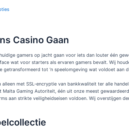
ties
ns Casino Gaan
huidige gamers op jacht gaan voor iets dan louter één gewo
face wat voor starters als ervaren gamers bevalt. Wij houd
 getransformeerd tot ‘n speelomgeving wat voldoet aan de
en alleen met SSL-encryptie van bankkwaliteit ter alle hande
het Malta Gaming Autoriteit, één uit onze meest gewaardee
rms aan strikte veiligheidseisen voldoen. Wij overstijgen 
lcollectie