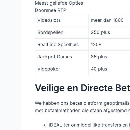
Meest geliefde Opties
Doorsnee RTP
Videoslots
meer dan 1800
Bordspellen
250 plus
Realtime Speelhuis
120+
Jackpot Games
85 plus
Videpoker
40 plus
Veilige en Directe B
We hebben ons betaalplatform geoptimalisee
met betaalmethoden die staan afgestemd 
iDEAL ter onmiddellijke transfers en 