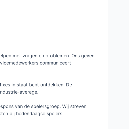
 helpen met vragen en problemen. Ons geven
enservicemedewerkers communiceert
fixes in staat bent ontdekken. De
industrie-average.
spons van de spelersgroep. Wij streven
sten bij hedendaagse spelers.