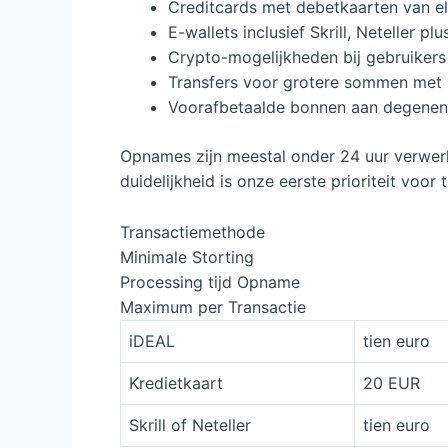
Creditcards met debetkaarten van el
E-wallets inclusief Skrill, Neteller p
Crypto-mogelijkheden bij gebruikers
Transfers voor grotere sommen met u
Voorafbetaalde bonnen aan degenen
Opnames zijn meestal onder 24 uur verwerk
duidelijkheid is onze eerste prioriteit voor t
Transactiemethode
Minimale Storting
Processing tijd Opname
Maximum per Transactie
iDEAL
tien euro
Kredietkaart
20 EUR
Skrill of Neteller
tien euro