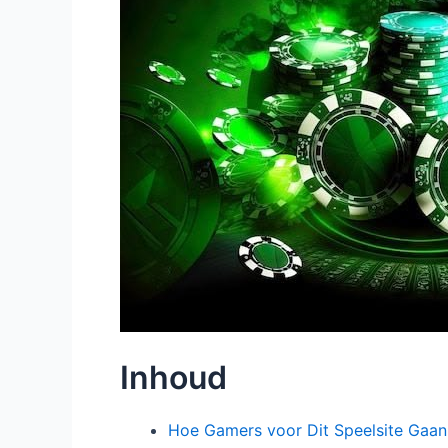
Inhoud
Hoe Gamers voor Dit Speelsite Gaan