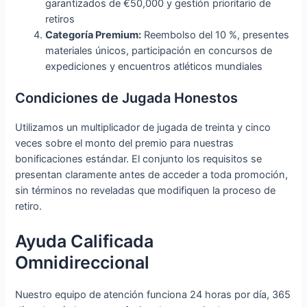
garantizados de €50,000 y gestión prioritario de
retiros
Categoría Premium:
Reembolso del 10 %, presentes
materiales únicos, participación en concursos de
expediciones y encuentros atléticos mundiales
Condiciones de Jugada Honestos
Utilizamos un multiplicador de jugada de treinta y cinco
veces sobre el monto del premio para nuestras
bonificaciones estándar. El conjunto los requisitos se
presentan claramente antes de acceder a toda promoción,
sin términos no reveladas que modifiquen la proceso de
retiro.
Ayuda Calificada
Omnidireccional
Nuestro equipo de atención funciona 24 horas por día, 365