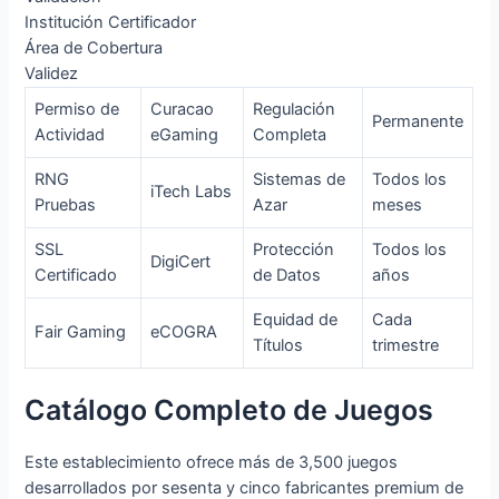
Institución Certificador
Área de Cobertura
Validez
Permiso de
Curacao
Regulación
Permanente
Actividad
eGaming
Completa
RNG
Sistemas de
Todos los
iTech Labs
Pruebas
Azar
meses
SSL
Protección
Todos los
DigiCert
Certificado
de Datos
años
Equidad de
Cada
Fair Gaming
eCOGRA
Títulos
trimestre
Catálogo Completo de Juegos
Este establecimiento ofrece más de 3,500 juegos
desarrollados por sesenta y cinco fabricantes premium de