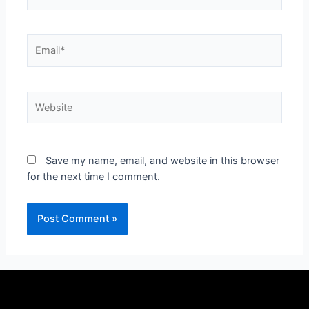
Save my name, email, and website in this browser
for the next time I comment.