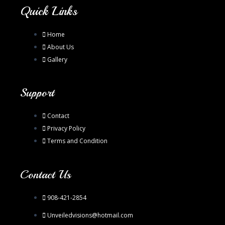
Quick Links
Home
About Us
Gallery
Support
Contact
Privacy Policy
Terms and Condition
Contact Us
908-421-2854
Unveiledvisions@hotmail.com