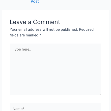
Post
Leave a Comment
Your email address will not be published.
Required
fields are marked
*