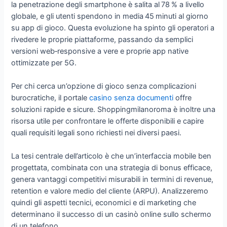
la penetrazione degli smartphone è salita al 78 % a livello
globale, e gli utenti spendono in media 45 minuti al giorno
su app di gioco. Questa evoluzione ha spinto gli operatori a
rivedere le proprie piattaforme, passando da semplici
versioni web‑responsive a vere e proprie app native
ottimizzate per 5G.
Per chi cerca un’opzione di gioco senza complicazioni
burocratiche, il portale
casino senza documenti
offre
soluzioni rapide e sicure. Shoppingmilanoroma è inoltre una
risorsa utile per confrontare le offerte disponibili e capire
quali requisiti legali sono richiesti nei diversi paesi.
La tesi centrale dell’articolo è che un’interfaccia mobile ben
progettata, combinata con una strategia di bonus efficace,
genera vantaggi competitivi misurabili in termini di revenue,
retention e valore medio del cliente (ARPU). Analizzeremo
quindi gli aspetti tecnici, economici e di marketing che
determinano il successo di un casinò online sullo schermo
di un telefono.