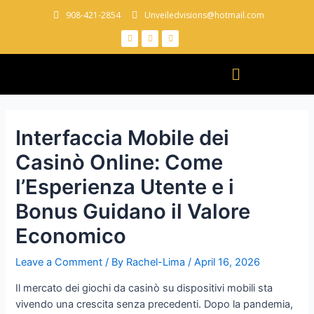
908-421-2854
Unveiledvisions@hotmail.com
Interfaccia Mobile dei
Casinò Online: Come
l’Esperienza Utente e i
Bonus Guidano il Valore
Economico
Leave a Comment
/ By
Rachel-Lima
/
April 16, 2026
Il mercato dei giochi da casinò su dispositivi mobili sta
vivendo una crescita senza precedenti. Dopo la pandemia,