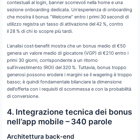
contestuali al login, banner scorrevoli nella home e una
sezione onboarding dedicata. Un’esperienza di onboarding
che mostra il bonus “Welcome” entro i primi 30 secondi di
utilizzo registra un tasso di attivazione del 42 %, contro
il 28 % di chi lo scopre più tardi.
L’analisi cost‑benefit mostra che un bonus medio di €50
genera un valore medio di giocatore (VGP) di €210 entro i
primi 30 giorni, corrispondente a un ritorno
sull’investimento (ROI) del 320 %. Tuttavia, bonus troppo
generosi possono erodere i margini se il wagering è troppo
basso; è quindi fondamentale bilanciare la dimensione
dell’offerta con i requisiti di scommessa e con la probabilità
di conversione.
4. Integrazione tecnica dei bonus
nell’app mobile – 340 parole
Architettura back‑end