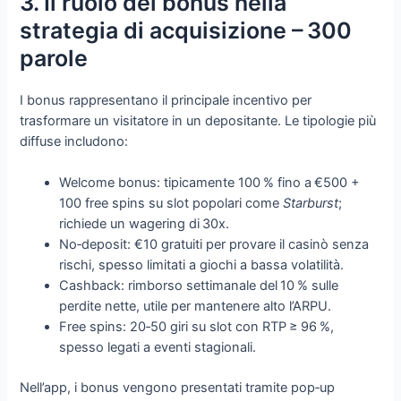
3. Il ruolo dei bonus nella
strategia di acquisizione – 300
parole
I bonus rappresentano il principale incentivo per
trasformare un visitatore in un depositante. Le tipologie più
diffuse includono:
Welcome bonus: tipicamente 100 % fino a €500 +
100 free spins su slot popolari come
Starburst
;
richiede un wagering di 30x.
No‑deposit: €10 gratuiti per provare il casinò senza
rischi, spesso limitati a giochi a bassa volatilità.
Cashback: rimborso settimanale del 10 % sulle
perdite nette, utile per mantenere alto l’ARPU.
Free spins: 20‑50 giri su slot con RTP ≥ 96 %,
spesso legati a eventi stagionali.
Nell’app, i bonus vengono presentati tramite pop‑up