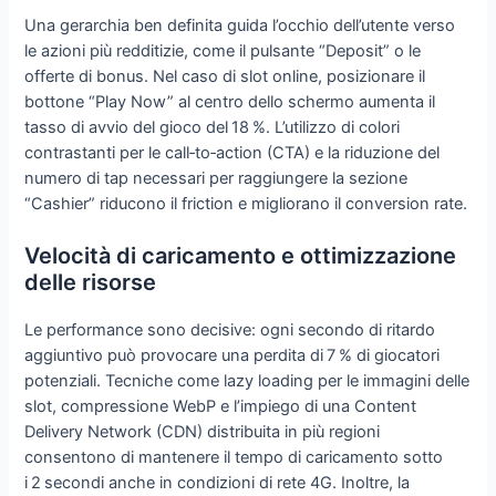
Una gerarchia ben definita guida l’occhio dell’utente verso
le azioni più redditizie, come il pulsante “Deposit” o le
offerte di bonus. Nel caso di slot online, posizionare il
bottone “Play Now” al centro dello schermo aumenta il
tasso di avvio del gioco del 18 %. L’utilizzo di colori
contrastanti per le call‑to‑action (CTA) e la riduzione del
numero di tap necessari per raggiungere la sezione
“Cashier” riducono il friction e migliorano il conversion rate.
Velocità di caricamento e ottimizzazione
delle risorse
Le performance sono decisive: ogni secondo di ritardo
aggiuntivo può provocare una perdita di 7 % di giocatori
potenziali. Tecniche come lazy loading per le immagini delle
slot, compressione WebP e l’impiego di una Content
Delivery Network (CDN) distribuita in più regioni
consentono di mantenere il tempo di caricamento sotto
i 2 secondi anche in condizioni di rete 4G. Inoltre, la