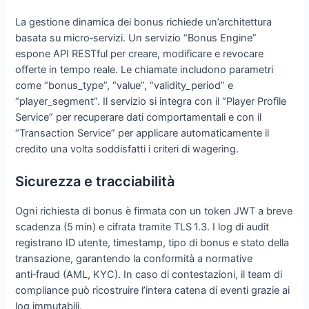
La gestione dinamica dei bonus richiede un’architettura
basata su micro‑servizi. Un servizio “Bonus Engine”
espone API RESTful per creare, modificare e revocare
offerte in tempo reale. Le chiamate includono parametri
come “bonus_type”, “value”, “validity_period” e
“player_segment”. Il servizio si integra con il “Player Profile
Service” per recuperare dati comportamentali e con il
“Transaction Service” per applicare automaticamente il
credito una volta soddisfatti i criteri di wagering.
Sicurezza e tracciabilità
Ogni richiesta di bonus è firmata con un token JWT a breve
scadenza (5 min) e cifrata tramite TLS 1.3. I log di audit
registrano ID utente, timestamp, tipo di bonus e stato della
transazione, garantendo la conformità a normative
anti‑fraud (AML, KYC). In caso di contestazioni, il team di
compliance può ricostruire l’intera catena di eventi grazie ai
log immutabili.