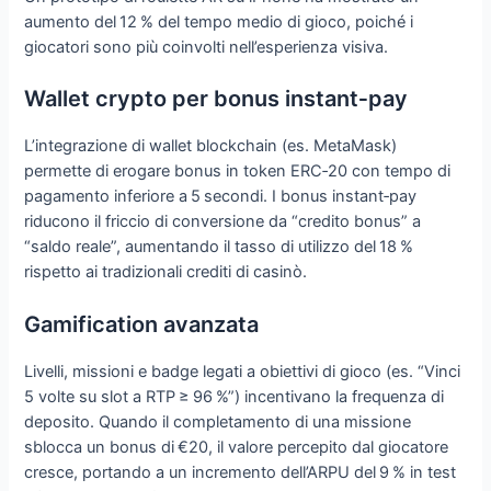
aumento del 12 % del tempo medio di gioco, poiché i
giocatori sono più coinvolti nell’esperienza visiva.
Wallet crypto per bonus instant‑pay
L’integrazione di wallet blockchain (es. MetaMask)
permette di erogare bonus in token ERC‑20 con tempo di
pagamento inferiore a 5 secondi. I bonus instant‑pay
riducono il friccio di conversione da “credito bonus” a
“saldo reale”, aumentando il tasso di utilizzo del 18 %
rispetto ai tradizionali crediti di casinò.
Gamification avanzata
Livelli, missioni e badge legati a obiettivi di gioco (es. “Vinci
5 volte su slot a RTP ≥ 96 %”) incentivano la frequenza di
deposito. Quando il completamento di una missione
sblocca un bonus di €20, il valore percepito dal giocatore
cresce, portando a un incremento dell’ARPU del 9 % in test