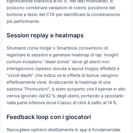
significatività statistica al 95 %. Nei test multivariati, si
possono combinare variazioni di colore, posizione del
bottone e testo del CTA per identificare la combinazione
più performante.
Session replay e heatmaps
Strumenti come Hotjar o Smartlook consentono di
registrare le sessioni e generare heatmap di tap. Insight
comuni includono “dead zones” dove gli utenti non
interagiscono (spesso dovute a layout troppo affollati) e
“scroll depth” che indica se le offerte di bonus vengono
effettivamente viste. Analizzando le heatmap di una
sezione “Promozioni”, è stato scoperto che il banner in alto
veniva ignorato dal 62 % degli utenti, portando a spostarlo
nella parte inferiore dove il tasso di click è salito al 14 %.
Feedback loop con i giocatori
Raccogliere opinioni direttamente in app è fondamentale.