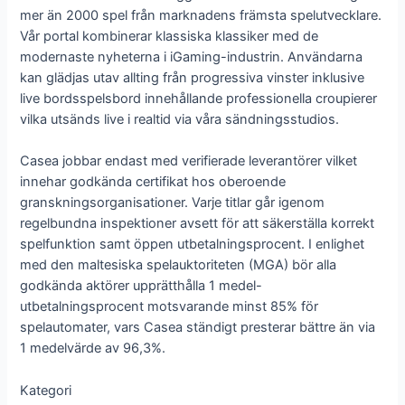
mer än 2000 spel från marknadens främsta spelutvecklare.
Vår portal kombinerar klassiska klassiker med de
modernaste nyheterna i iGaming-industrin. Användarna
kan glädjas utav allting från progressiva vinster inklusive
live bordsspelsbord innehållande professionella croupierer
vilka utsänds live i realtid via våra sändningsstudios.
Casea jobbar endast med verifierade leverantörer vilket
innehar godkända certifikat hos oberoende
granskningsorganisationer. Varje titlar går igenom
regelbundna inspektioner avsett för att säkerställa korrekt
spelfunktion samt öppen utbetalningsprocent. I enlighet
med den maltesiska spelauktoriteten (MGA) bör alla
godkända aktörer upprätthålla 1 medel-
utbetalningsprocent motsvarande minst 85% för
spelautomater, vars Casea ständigt presterar bättre än via
1 medelvärde av 96,3%.
Kategori