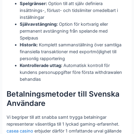
Spelgränser:
Option till att själv definiera
insättnings-, förlust- och tidslimiter omedelbart i
inställningar
Självavstängning:
Option för kortvarig eller
permanent avstängning från spelande med
Spelpaus
Historik:
Komplett sammanställning över samtliga
finansiella transaktioner med exportmöjlighet till
personlig rapportering
Kontrollerade uttag:
Automatisk kontroll för
kundens personuppgifter före första withdrawalen
behandlas
Betalningsmetoder till Svenska
Användare
Vi begriper till att snabba samt trygga betalningar
representerar väsentliga till 1 lyckad gaming-erfarenhet.
casea casino
erbjuder därför 1 omfattande urval gällande