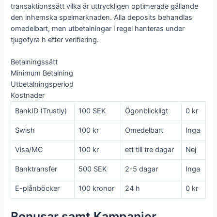
transaktionssätt vilka är uttryckligen optimerade gällande
den inhemska spelmarknaden. Alla deposits behandlas
omedelbart, men utbetalningar i regel hanteras under
tjugofyra h efter verifiering.
Betalningssätt
Minimum Betalning
Utbetalningsperiod
Kostnader
BankID (Trustly)
100 SEK
Ögonblickligt
0 kr
Swish
100 kr
Omedelbart
Inga
Visa/MC
100 kr
ett till tre dagar
Nej
Banktransfer
500 SEK
2-5 dagar
Inga
E-plånböcker
100 kronor
24 h
0 kr
Bonusar samt Kampanjer