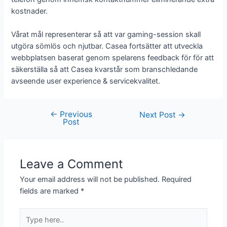
kostnader.
Vårat mål representerar så att var gaming-session skall
utgöra sömlös och njutbar. Casea fortsätter att utveckla
webbplatsen baserat genom spelarens feedback för för att
säkerställa så att Casea kvarstår som branschledande
avseende user experience & servicekvalitet.
←
Previous
Next Post
→
Post
Leave a Comment
Your email address will not be published.
Required
fields are marked
*