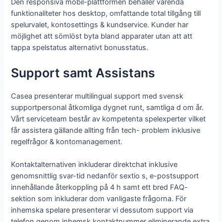
Den responsiva mobil-plattformen behåller varenda
funktionaliteter hos desktop, omfattande total tillgång till
spelurvalet, kontosettings & kundservice. Kunder har
möjlighet att sömlöst byta bland apparater utan att att
tappa spelstatus alternativt bonusstatus.
Support samt Assistans
Casea presenterar multilingual support med svensk
supportpersonal åtkomliga dygnet runt, samtliga d om år.
Vårt serviceteam består av kompetenta spelexperter vilket
får assistera gällande allting från tech- problem inklusive
regelfrågor & kontomanagement.
Kontaktalternativen inkluderar direktchat inklusive
genomsnittlig svar-tid nedanför sextio s, e-postsupport
innehållande återkoppling på 4 h samt ett bred FAQ-
sektion som inkluderar dom vanligaste frågorna. För
inhemska spelare presenterar vi dessutom support via
telefon genom inhemsk kontaktnummer eliminerande extra