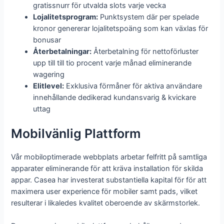
gratissnurr för utvalda slots varje vecka
Lojalitetsprogram:
Punktsystem där per spelade
kronor genererar lojalitetspoäng som kan växlas för
bonusar
Återbetalningar:
Återbetalning för nettoförluster
upp till till tio procent varje månad eliminerande
wagering
Elitlevel:
Exklusiva förmåner för aktiva användare
innehållande dedikerad kundansvarig & kvickare
uttag
Mobilvänlig Plattform
Vår mobiloptimerade webbplats arbetar felfritt på samtliga
apparater eliminerande för att kräva installation för skilda
appar. Casea har investerat substantiella kapital för för att
maximera user experience för mobiler samt pads, vilket
resulterar i likaledes kvalitet oberoende av skärmstorlek.