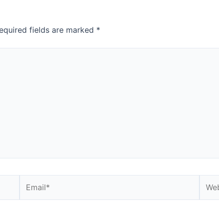
equired fields are marked
*