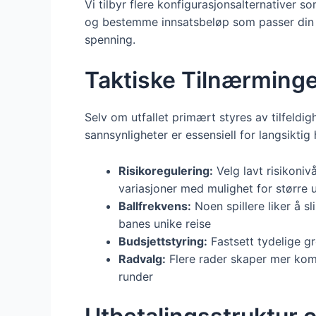
Vi tilbyr flere konfigurasjonsalternativer s
og bestemme innsatsbeløp som passer din spi
spenning.
Taktiske Tilnærminger 
Selv om utfallet primært styres av tilfeldigh
sannsynligheter er essensiell for langsiktig h
Risikoregulering:
Velg lavt risikoniv
variasjoner med mulighet for større 
Ballfrekvens:
Noen spillere liker å s
banes unike reise
Budsjettstyring:
Fastsett tydelige gre
Radvalg:
Flere rader skaper mer kom
runder