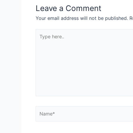
Leave a Comment
Your email address will not be published.
R