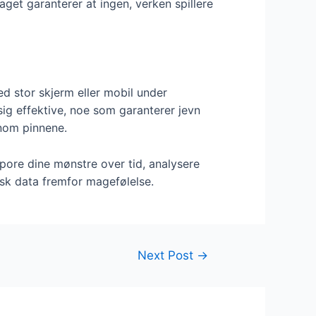
get garanterer at ingen, verken spillere
med stor skjerm eller mobil under
ig effektive, noe som garanterer jevn
nnom pinnene.
 spore dine mønstre over tid, analysere
tisk data fremfor magefølelse.
Next Post
→