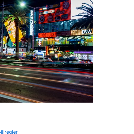
llregler