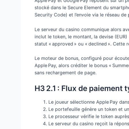
Apple Pay et Google Pay reposent sur un 
stocké dans le Secure Element du smartpho
Security Code) et l’envoie via le réseau d
Le serveur du casino communique alors avec
inclut le token, le montant, la devise (EUR)
statut « approved » ou « declined ». Cett
Le moteur de bonus, configuré pour écouter
Apple Pay, alors créditer le bonus « Summer
sans rechargement de page.
H3 2.1 : Flux de paiement
Le joueur sélectionne Apple Pay dan
Le portefeuille génère un token et u
Le processeur vérifie le token auprès
Le serveur du casino reçoit la répo