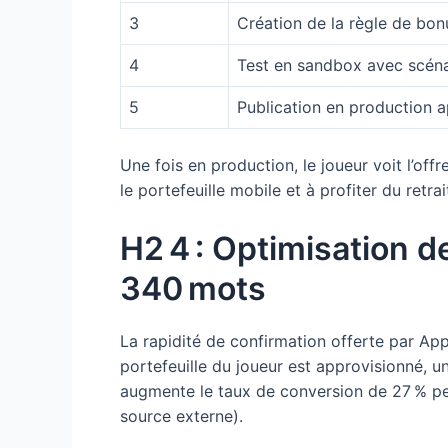
3
Création de la règle de bon
4
Test en sandbox avec scéna
5
Publication en production ap
Une fois en production, le joueur voit l’offr
le portefeuille mobile et à profiter du retra
H2 4 : Optimisation 
340 mots
La rapidité de confirmation offerte par Ap
portefeuille du joueur est approvisionné, 
augmente le taux de conversion de 27 % pen
source externe).