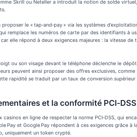
me Skrill ou Neteller a introduit la notion de solde virtuel
ts.
roposer le « tap‑and‑pay » via les systèmes d’exploitatio
 qui remplace les numéros de carte par des identifiants à u
 car elle répond à deux exigences majeures : la vitesse de 
doigt ou son visage devant le téléphone déclenche le dépôt,
ateurs peuvent ainsi proposer des offres exclusives, comme
te rapidité se traduit par un taux de conversion supérieu
lementaires et la conformité PCI‑DSS
 casinos en ligne de respecter la norme PCI‑DSS, qui encad
e Pay et Google Pay répondent à ces exigences grâce à la 
no, uniquement un token crypté.