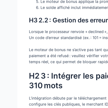
Le moteur de bonus applique la promo
Le solde affiché inclut immédiateme
H3 2.2 : Gestion des erreur
Lorsque le processeur renvoie « declined », 
Un code d’erreur standardisé (ex. : 101 = in
Le moteur de bonus ne s’active pas tant que 
paiement a été refusé : veuillez vérifier v
temps réel, ce qui permet de bloquer rapi
H2 3 : Intégrer les p
310 mots
L’intégration débute par le téléchargement
configure les clés publiques, le merchant 