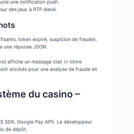
oie une notification push.
sur des jeux à RTP élevé.
 mots
fisants, token expiré, suspicion de fraude).
 via une réponse JSON.
end affiche un message clair (« Votre
 sont stockés pour une analyse de fraude en
ystème du casino –
 iOS SDK, Google Pay API). Le développeur
io de dépôt.