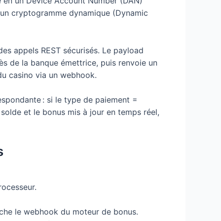
rte en un Device Account Number (DAN)
ère un cryptogramme dynamique (Dynamic
 des appels REST sécurisés. Le payload
près de la banque émettrice, puis renvoie un
du casino via un webhook.
spondante : si le type de paiement =
 solde et le bonus mis à jour en temps réel,
s
rocesseur.
enche le webhook du moteur de bonus.