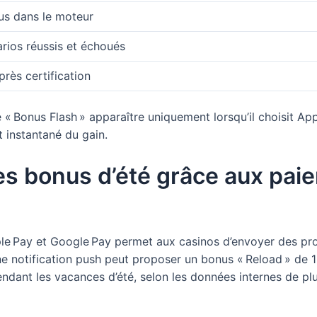
us dans le moteur
rios réussis et échoués
rès certification
e « Bonus Flash » apparaître uniquement lorsqu’il choisit Appl
it instantané du gain.
des bonus d’été grâce aux pai
ple Pay et Google Pay permet aux casinos d’envoyer des pr
une notification push peut proposer un bonus « Reload » de 
dant les vacances d’été, selon les données internes de plu