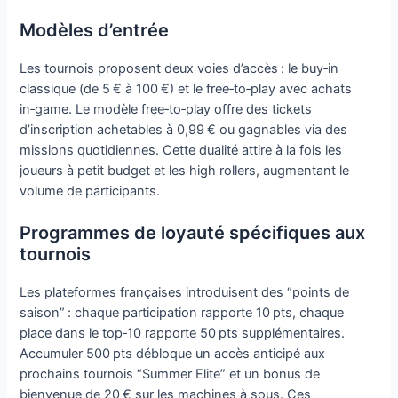
Modèles d’entrée
Les tournois proposent deux voies d’accès : le buy‑in
classique (de 5 € à 100 €) et le free‑to‑play avec achats
in‑game. Le modèle free‑to‑play offre des tickets
d’inscription achetables à 0,99 € ou gagnables via des
missions quotidiennes. Cette dualité attire à la fois les
joueurs à petit budget et les high rollers, augmentant le
volume de participants.
Programmes de loyauté spécifiques aux
tournois
Les plateformes françaises introduisent des “points de
saison” : chaque participation rapporte 10 pts, chaque
place dans le top‑10 rapporte 50 pts supplémentaires.
Accumuler 500 pts débloque un accès anticipé aux
prochains tournois “Summer Elite” et un bonus de
bienvenue de 20 € sur les machines à sous. Ces