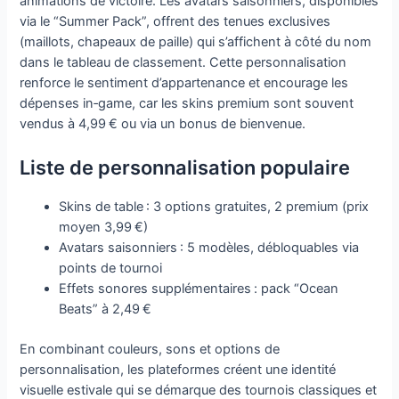
animations de victoire. Les avatars saisonniers, disponibles
via le “Summer Pack”, offrent des tenues exclusives
(maillots, chapeaux de paille) qui s’affichent à côté du nom
dans le tableau de classement. Cette personnalisation
renforce le sentiment d’appartenance et encourage les
dépenses in‑game, car les skins premium sont souvent
vendus à 4,99 € ou via un bonus de bienvenue.
Liste de personnalisation populaire
Skins de table : 3 options gratuites, 2 premium (prix
moyen 3,99 €)
Avatars saisonniers : 5 modèles, débloquables via
points de tournoi
Effets sonores supplémentaires : pack “Ocean
Beats” à 2,49 €
En combinant couleurs, sons et options de
personnalisation, les plateformes créent une identité
visuelle estivale qui se démarque des tournois classiques et