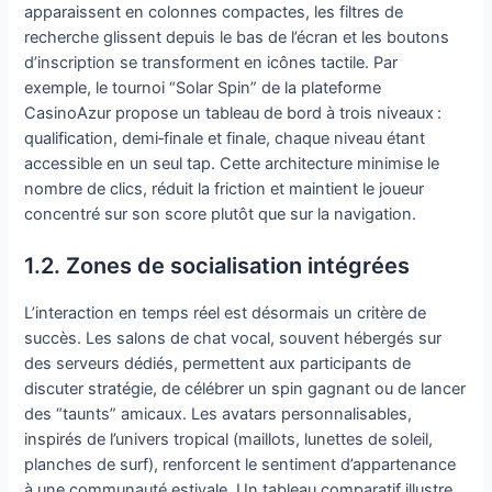
apparaissent en colonnes compactes, les filtres de
recherche glissent depuis le bas de l’écran et les boutons
d’inscription se transforment en icônes tactile. Par
exemple, le tournoi “Solar Spin” de la plateforme
CasinoAzur propose un tableau de bord à trois niveaux :
qualification, demi‑finale et finale, chaque niveau étant
accessible en un seul tap. Cette architecture minimise le
nombre de clics, réduit la friction et maintient le joueur
concentré sur son score plutôt que sur la navigation.
1.2. Zones de socialisation intégrées
L’interaction en temps réel est désormais un critère de
succès. Les salons de chat vocal, souvent hébergés sur
des serveurs dédiés, permettent aux participants de
discuter stratégie, de célébrer un spin gagnant ou de lancer
des “taunts” amicaux. Les avatars personnalisables,
inspirés de l’univers tropical (maillots, lunettes de soleil,
planches de surf), renforcent le sentiment d’appartenance
à une communauté estivale. Un tableau comparatif illustre