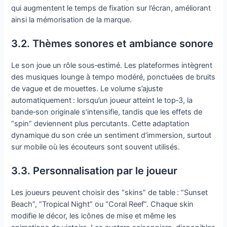
qui augmentent le temps de fixation sur l’écran, améliorant
ainsi la mémorisation de la marque.
3.2. Thèmes sonores et ambiance sonore
Le son joue un rôle sous‑estimé. Les plateformes intègrent
des musiques lounge à tempo modéré, ponctuées de bruits
de vague et de mouettes. Le volume s’ajuste
automatiquement : lorsqu’un joueur atteint le top‑3, la
bande‑son originale s’intensifie, tandis que les effets de
“spin” deviennent plus percutants. Cette adaptation
dynamique du son crée un sentiment d’immersion, surtout
sur mobile où les écouteurs sont souvent utilisés.
3.3. Personnalisation par le joueur
Les joueurs peuvent choisir des “skins” de table : “Sunset
Beach”, “Tropical Night” ou “Coral Reef”. Chaque skin
modifie le décor, les icônes de mise et même les