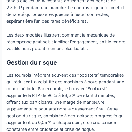
tandis que les 95 % restants obtiennent des boosts de
2 × RTP pendant une manche. Le contraste génère un effet
de rareté qui pousse les joueurs à rester connectés,
espérant être l’un des rares bénéficiaires.
Les deux modèles illustrent comment la mécanique de
récompense peut soit stabiliser l’engagement, soit le rendre
volatile mais potentiellement plus lucratif.
Gestion du risque
Les tournois intègrent souvent des “boosters” temporaires
qui réduisent la volatilité des machines à sous pendant une
courte période. Par exemple, le booster “Sunburst”
augmente le RTP de 96 % à 98,5 % pendant 3 minutes,
offrant aux participants une marge de manœuvre
supplémentaire pour atteindre le classement final. Cette
gestion du risque, combinée à des jackpots progressifs qui
augmentent de 0,05 % à chaque spin, crée une tension
constante entre prudence et prise de risque.