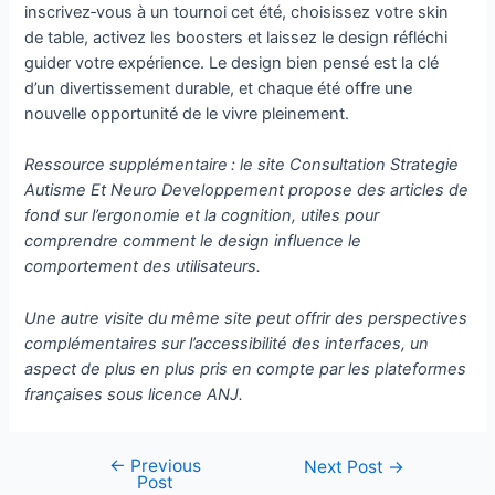
inscrivez‑vous à un tournoi cet été, choisissez votre skin
de table, activez les boosters et laissez le design réfléchi
guider votre expérience. Le design bien pensé est la clé
d’un divertissement durable, et chaque été offre une
nouvelle opportunité de le vivre pleinement.
Ressource supplémentaire : le site Consultation Strategie
Autisme Et Neuro Developpement propose des articles de
fond sur l’ergonomie et la cognition, utiles pour
comprendre comment le design influence le
comportement des utilisateurs.
Une autre visite du même site peut offrir des perspectives
complémentaires sur l’accessibilité des interfaces, un
aspect de plus en plus pris en compte par les plateformes
françaises sous licence ANJ.
←
Previous
Next Post
→
Post