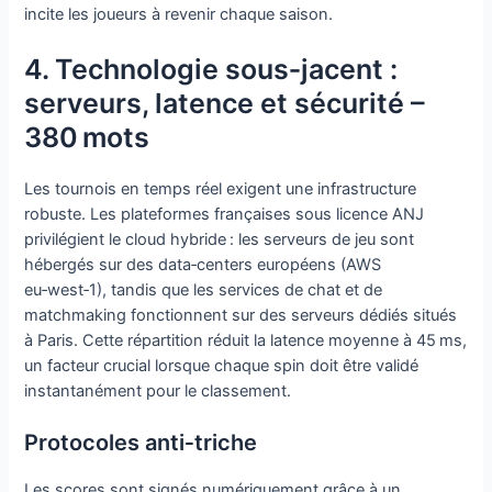
incite les joueurs à revenir chaque saison.
4. Technologie sous‑jacent :
serveurs, latence et sécurité –
380 mots
Les tournois en temps réel exigent une infrastructure
robuste. Les plateformes françaises sous licence ANJ
privilégient le cloud hybride : les serveurs de jeu sont
hébergés sur des data‑centers européens (AWS
eu‑west‑1), tandis que les services de chat et de
matchmaking fonctionnent sur des serveurs dédiés situés
à Paris. Cette répartition réduit la latence moyenne à 45 ms,
un facteur crucial lorsque chaque spin doit être validé
instantanément pour le classement.
Protocoles anti‑triche
Les scores sont signés numériquement grâce à un