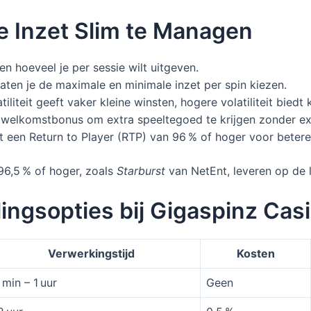
e Inzet Slim te Managen
en hoeveel je per sessie wilt uitgeven.
 laten je de maximale en minimale inzet per spin kiezen.
atiliteit geeft vaker kleine winsten, hogere volatiliteit bied
 welkomstbonus om extra speeltegoed te krijgen zonder ex
t een Return to Player (RTP) van 96 % of hoger voor beter
6,5 % of hoger, zoals
Starburst
van NetEnt, leveren op de l
lingsopties bij Gigaspinz Cas
Verwerkingstijd
Kosten
 min – 1 uur
Geen