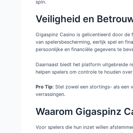
spin.
Veiligheid en Betrou
Gigaspinz Casino is gelicentieerd door de 
van spelersbescherming, eerlijk spel en fi
persoonlijke en financiële gegevens te beve
Daarnaast biedt het platform uitgebreide res
helpen spelers om controle te houden over
Pro Tip:
Stel zowel een stortings- als een v
verrassingen.
Waarom Gigaspinz Cas
Voor spelers die hun inzet willen afstemme