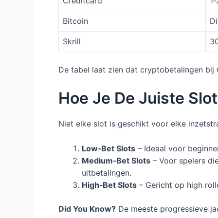
Creditcard
1‑
Bitcoin
Di
Skrill
30
De tabel laat zien dat cryptobetalingen bij 
Hoe Je De Juiste Slot
Niet elke slot is geschikt voor elke inzetstr
Low‑Bet Slots
– Ideaal voor beginners
Medium‑Bet Slots
– Voor spelers di
uitbetalingen.
High‑Bet Slots
– Gericht op high roll
Did You Know?
De meeste progressieve jac