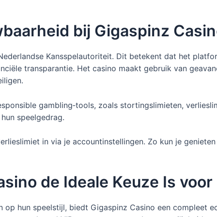
wbaarheid bij Gigaspinz Casi
Nederlandse Kansspelautoriteit. Dit betekent dat het platf
nanciële transparantie. Het casino maakt gebruik van geav
iligen.
ponsible gambling‑tools, zoals stortingslimieten, verlieslim
 hun speelgedrag.
erlieslimiet in via je accountinstellingen. Zo kun je geniet
ino de Ideale Keuze Is voor
n op hun speelstijl, biedt Gigaspinz Casino een compleet 