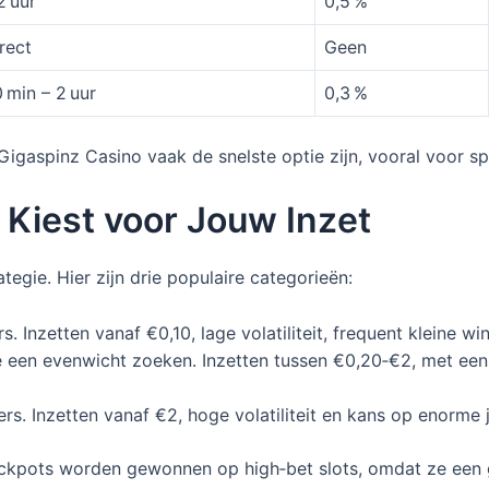
2 uur
0,5 %
rect
Geen
 min – 2 uur
0,3 %
Gigaspinz Casino vaak de snelste optie zijn, vooral voor spe
 Kiest voor Jouw Inzet
ategie. Hier zijn drie populaire categorieën:
. Inzetten vanaf €0,10, lage volatiliteit, frequent kleine wi
e een evenwicht zoeken. Inzetten tussen €0,20‑€2, met een
ers. Inzetten vanaf €2, hoge volatiliteit en kans op enorme 
kpots worden gewonnen op high‑bet slots, omdat ze een g