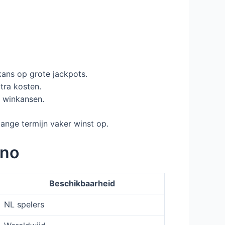
t kans op grote jackpots.
tra kosten.
e winkansen.
ange termijn vaker winst op.
ino
Beschikbaarheid
NL spelers