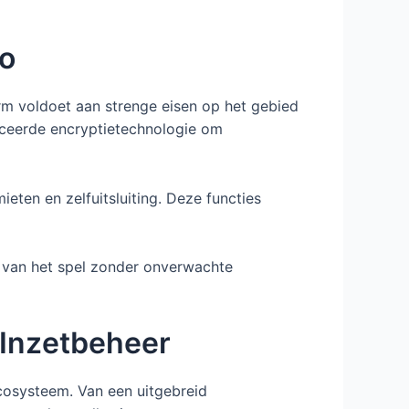
no
orm voldoet aan strenge eisen op het gebied
anceerde encryptietechnologie om
ieten en zelfuitsluiting. Deze functies
en van het spel zonder onverwachte
 Inzetbeheer
ecosysteem. Van een uitgebreid