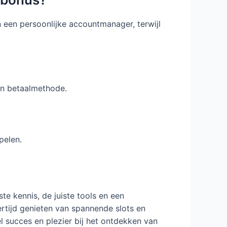
 een persoonlijke accountmanager, terwijl
en betaalmethode.
pelen.
ste kennis, de juiste tools en een
rtijd genieten van spannende slots en
el succes en plezier bij het ontdekken van