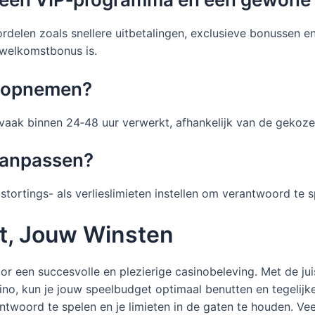
elen zoals snellere uitbetalingen, exclusieve bonussen en
welkomstbonus is.
t opnemen?
 vaak binnen 24‑48 uur verwerkt, afhankelijk van de gekoz
 aanpassen?
stortings- als verlieslimieten instellen om verantwoord te s
et, Jouw Winsten
oor een succesvolle en plezierige casinobeleving. Met de jui
no, kun je jouw speelbudget optimaal benutten en tegelijke
antwoord te spelen en je limieten in de gaten te houden. Ve