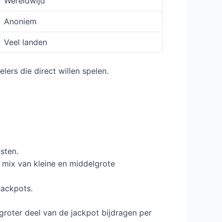
Wereldwijd
Anoniem
Veel landen
lers die direct willen spelen.
nsten.
 mix van kleine en middelgrote
jackpots.
roter deel van de jackpot bijdragen per