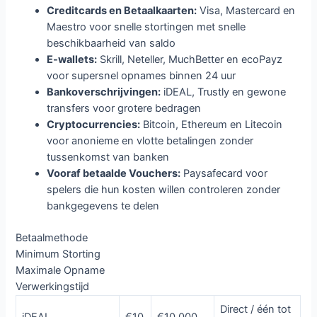
Creditcards en Betaalkaarten:
Visa, Mastercard en
Maestro voor snelle stortingen met snelle
beschikbaarheid van saldo
E-wallets:
Skrill, Neteller, MuchBetter en ecoPayz
voor supersnel opnames binnen 24 uur
Bankoverschrijvingen:
iDEAL, Trustly en gewone
transfers voor grotere bedragen
Cryptocurrencies:
Bitcoin, Ethereum en Litecoin
voor anonieme en vlotte betalingen zonder
tussenkomst van banken
Vooraf betaalde Vouchers:
Paysafecard voor
spelers die hun kosten willen controleren zonder
bankgegevens te delen
Betaalmethode
Minimum Storting
Maximale Opname
Verwerkingstijd
Direct / één tot
iDEAL
€10
€10.000