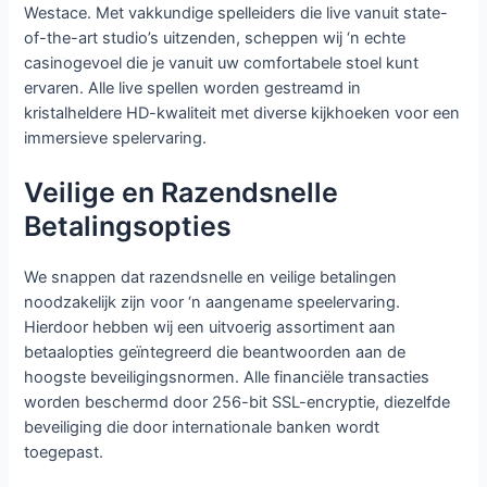
Westace. Met vakkundige spelleiders die live vanuit state-
of-the-art studio’s uitzenden, scheppen wij ‘n echte
casinogevoel die je vanuit uw comfortabele stoel kunt
ervaren. Alle live spellen worden gestreamd in
kristalheldere HD-kwaliteit met diverse kijkhoeken voor een
immersieve spelervaring.
Veilige en Razendsnelle
Betalingsopties
We snappen dat razendsnelle en veilige betalingen
noodzakelijk zijn voor ‘n aangename speelervaring.
Hierdoor hebben wij een uitvoerig assortiment aan
betaalopties geïntegreerd die beantwoorden aan de
hoogste beveiligingsnormen. Alle financiële transacties
worden beschermd door 256-bit SSL-encryptie, diezelfde
beveiliging die door internationale banken wordt
toegepast.