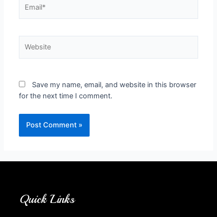
Save my name, email, and website in this browser
for the next time I comment.
Quick Links