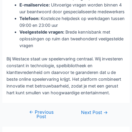
E-mailservice:
Uitvoerige vragen worden binnen 4
uur beantwoord door gespecialiseerde medewerkers
Telefoon:
Kosteloze helpdesk op werkdagen tussen
09:00 en 23:00 uur
Veelgestelde vragen:
Brede kennisbank met
oplossingen op ruim dan tweehonderd veelgestelde
vragen
Bij Westace staat uw speelervaring centraal. Wij investeren
constant in technologie, spelbibliotheek en
klanttevredenheid om daarvoor te garanderen dat u de
beste online speelervaring krijgt. Het platform combineert
innovatie met betrouwbaarheid, zodat je met een gerust
hart kunt smullen van hoogwaardige entertainment.
←
Previous
Next Post
→
Post