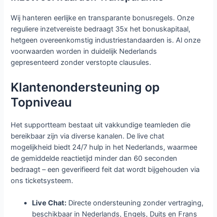
Wij hanteren eerlijke en transparante bonusregels. Onze
reguliere inzetvereiste bedraagt 35x het bonuskapitaal,
hetgeen overeenkomstig industriestandaarden is. Al onze
voorwaarden worden in duidelijk Nederlands
gepresenteerd zonder verstopte clausules.
Klantenondersteuning op
Topniveau
Het supportteam bestaat uit vakkundige teamleden die
bereikbaar zijn via diverse kanalen. De live chat
mogelijkheid biedt 24/7 hulp in het Nederlands, waarmee
de gemiddelde reactietijd minder dan 60 seconden
bedraagt – een geverifieerd feit dat wordt bijgehouden via
ons ticketsysteem.
Live Chat:
Directe ondersteuning zonder vertraging,
beschikbaar in Nederlands, Engels, Duits en Frans