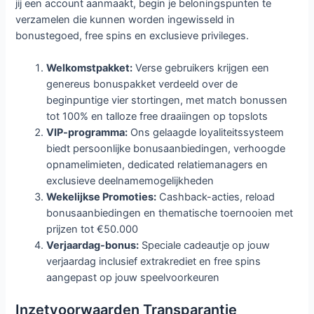
jij een account aanmaakt, begin je beloningspunten te
verzamelen die kunnen worden ingewisseld in
bonustegoed, free spins en exclusieve privileges.
Welkomstpakket:
Verse gebruikers krijgen een
genereus bonuspakket verdeeld over de
beginpuntige vier stortingen, met match bonussen
tot 100% en talloze free draaiingen op topslots
VIP-programma:
Ons gelaagde loyaliteitssysteem
biedt persoonlijke bonusaanbiedingen, verhoogde
opnamelimieten, dedicated relatiemanagers en
exclusieve deelnamemogelijkheden
Wekelijkse Promoties:
Cashback-acties, reload
bonusaanbiedingen en thematische toernooien met
prijzen tot €50.000
Verjaardag-bonus:
Speciale cadeautje op jouw
verjaardag inclusief extrakrediet en free spins
aangepast op jouw speelvoorkeuren
Inzetvoorwaarden Transparantie