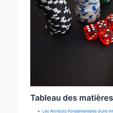
Tableau des matière
Les Attributs Fondamentales d’une I