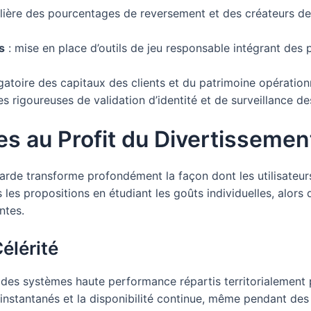
ulière des pourcentages de reversement et des créateurs de 
s
: mise en place d’outils de jeu responsable intégrant des 
igatoire des capitaux des clients et du patrimoine opération
s rigoureuses de validation d’identité et de surveillance d
es au Profit du Divertissemen
arde transforme profondément la façon dont les utilisateurs
les propositions en étudiant les goûts individuelles, alors 
ntes.
élérité
es systèmes haute performance répartis territorialement pou
 instantanés et la disponibilité continue, même pendant des