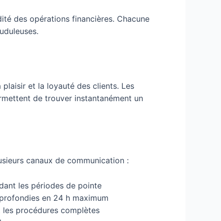
idité des opérations financières. Chacune
auduleuses.
laisir et la loyauté des clients. Les
ermettent de trouver instantanément un
 plusieurs canaux de communication :
dant les périodes de pointe
 approfondies en 24 h maximum
t les procédures complètes