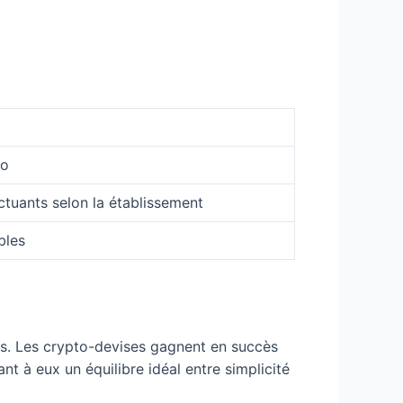
ro
ctuants selon la établissement
bles
es. Les crypto-devises gagnent en succès
nt à eux un équilibre idéal entre simplicité