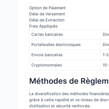
Option de Paiement
Délai de Versement
Délai de Extraction
Frais Appliqués
Cartes bancaires
Dir
Portefeuilles électroniques
Dir
Envois bancaires
1-3
Cryptomonnaies
15-
Méthodes de Règleme
La diversification des méthodes financière
grâce à cette rapidité et ce niveau de disc
d’utilisation et sécurité renforcée.