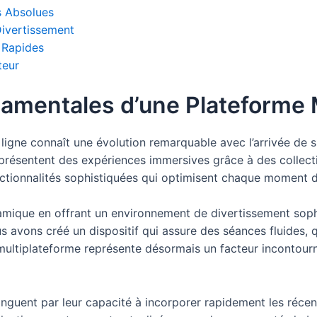
és Absolues
Divertissement
 Rapides
teur
ndamentales d’une Plateforme
ligne connaît une évolution remarquable avec l’arrivée de s
présentent des expériences immersives grâce à des collecti
onctionnalités sophistiquées qui optimisent chaque moment du
mique en offrant un environnement de divertissement sophis
s avons créé un dispositif qui assure des séances fluides, q
multiplateforme représente désormais un facteur incontour
nguent par leur capacité à incorporer rapidement les récen