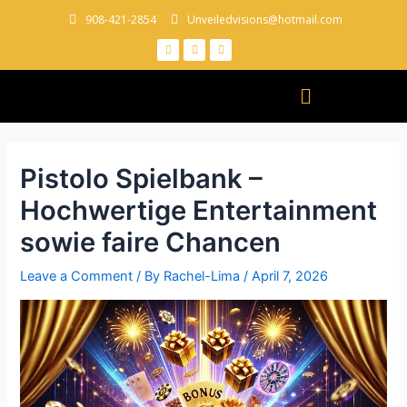
908-421-2854
Unveiledvisions@hotmail.com
Pistolo Spielbank –
Hochwertige Entertainment
sowie faire Chancen
Leave a Comment
/ By
Rachel-Lima
/
April 7, 2026