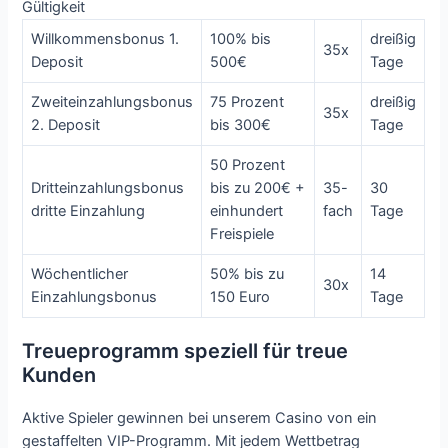
Gültigkeit
Willkommensbonus 1.
100% bis
dreißig
35x
Deposit
500€
Tage
Zweiteinzahlungsbonus
75 Prozent
dreißig
35x
2. Deposit
bis 300€
Tage
50 Prozent
Dritteinzahlungsbonus
bis zu 200€ +
35-
30
dritte Einzahlung
einhundert
fach
Tage
Freispiele
Wöchentlicher
50% bis zu
14
30x
Einzahlungsbonus
150 Euro
Tage
Treueprogramm speziell für treue
Kunden
Aktive Spieler gewinnen bei unserem Casino von ein
gestaffelten VIP-Programm. Mit jedem Wettbetrag