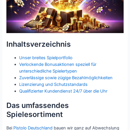
Inhaltsverzeichnis
Unser breites Spielportfolio
Verlockende Bonusaktionen speziell für
unterschiedliche Spielertypen
Zuverlässige sowie zügige Bezahlmöglichkeiten
Lizenzierung und Schutzstandards
Qualifizierter Kundendienst 24/7 über die Uhr
Das umfassendes
Spielesortiment
Bei
Pistolo Deutschland
bauen wir ganz auf Abwechslung