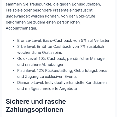
sammeln Sie Treuepunkte, die gegen Bonusguthaben,
Freispiele oder besondere Präsente eingetauscht
umgewandelt werden können. Von der Gold-Stufe
bekommen Sie zudem einen persönlichen
Accountmanager.
Bronze-Level: Basis-Cashback von 5% auf Verlusten
Silberlevel: Erhöhter Cashback von 7% zusätzlich
wöchentliche Gratisspins
Gold-Level: 10% Cashback, persönlicher Manager
und raschere Abhebungen
Platinlevel: 12% Rückerstattung, Geburtstagsbonus
und Zugang zu exklusiven Events
Diamant-Level: Individuell verhandelte Konditionen
und maßgeschneiderte Angebote
Sichere und rasche
Zahlungsoptionen