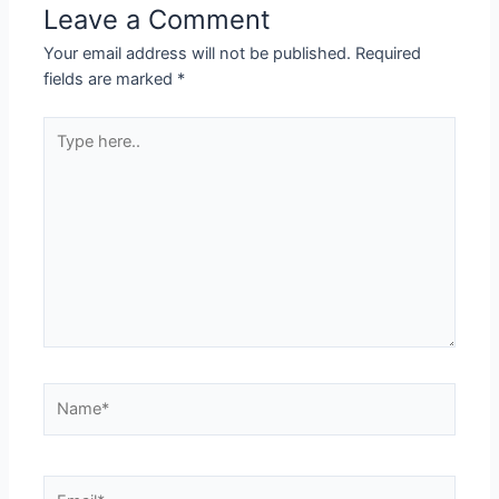
Leave a Comment
Your email address will not be published.
Required
fields are marked
*