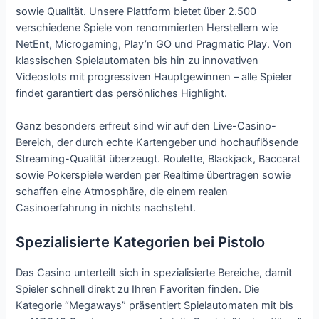
sowie Qualität. Unsere Plattform bietet über 2.500
verschiedene Spiele von renommierten Herstellern wie
NetEnt, Microgaming, Play’n GO und Pragmatic Play. Von
klassischen Spielautomaten bis hin zu innovativen
Videoslots mit progressiven Hauptgewinnen – alle Spieler
findet garantiert das persönliches Highlight.
Ganz besonders erfreut sind wir auf den Live-Casino-
Bereich, der durch echte Kartengeber und hochauflösende
Streaming-Qualität überzeugt. Roulette, Blackjack, Baccarat
sowie Pokerspiele werden per Realtime übertragen sowie
schaffen eine Atmosphäre, die einem realen
Casinoerfahrung in nichts nachsteht.
Spezialisierte Kategorien bei Pistolo
Das Casino unterteilt sich in spezialisierte Bereiche, damit
Spieler schnell direkt zu Ihren Favoriten finden. Die
Kategorie “Megaways” präsentiert Spielautomaten mit bis