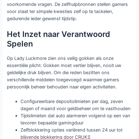
voorkomende vragen. De zelfhulpbronnen stellen gamers
voor staat ter simpele kwesties zelf op te tackelen,
gedurende ieder gewenst tijdstip.
Het Inzet naar Verantwoord
Spelen
Op Lady Luckmore zien ons veilig gokken als onze
essentiële plicht. Gokken moet vertier blijven, nooit uw
geldelijke druk blijven. Om die reden bezitten ons
verschillende middelen toegevoegd waarmee gamers
persoonlijk beheer behouden naar eigen activiteiten.
Configureerbare depositolimieten per dag, zeven
dagen of maand voor geldbeheer om te vasthouden
Tijdslimieten dat auto alarmeren volgend op een van
tevoren bepaalde gamingduur
Zelfblokkering opties variërend tussen 24 uur tot
blijvende blokkering door CRUKS