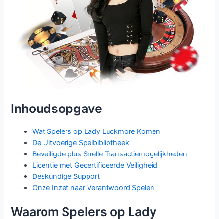
Inhoudsopgave
Wat Spelers op Lady Luckmore Komen
De Uitvoerige Spelbibliotheek
Beveiligde plus Snelle Transactiemogelijkheden
Licentie met Gecertificeerde Veiligheid
Deskundige Support
Onze Inzet naar Verantwoord Spelen
Waarom Spelers op Lady