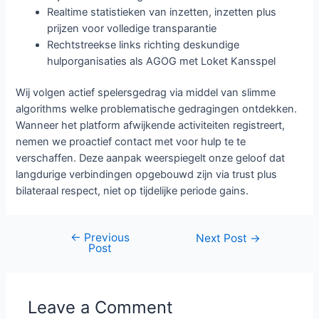
Realtime statistieken van inzetten, inzetten plus
prijzen voor volledige transparantie
Rechtstreekse links richting deskundige
hulporganisaties als AGOG met Loket Kansspel
Wij volgen actief spelersgedrag via middel van slimme
algorithms welke problematische gedragingen ontdekken.
Wanneer het platform afwijkende activiteiten registreert,
nemen we proactief contact met voor hulp te te
verschaffen. Deze aanpak weerspiegelt onze geloof dat
langdurige verbindingen opgebouwd zijn via trust plus
bilateraal respect, niet op tijdelijke periode gains.
←
Previous
Next Post
→
Post
Leave a Comment