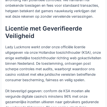
onbekende toeslagen en fees voor standaard transacties,
hetgeen betekent dat gamers nauwkeurig verkrijgen dat
wat deze rekenen op zonder vervelende verrassingen.
Licentie met Geverifieerde
Veiligheid
Lady Luckmore werkt onder onze officiële licentie
uitgegeven via onze Hollandse toezichthouder (KSA), onze
enige wettelijke toezichthouder richting web gokactiviteiten
binnen Nederland. De toestemming, ontvangen post
scherpe controles met audits, waarborgt waardoor ons
casino voldoet met elke juridische vereisten betreffende
consumer bescherming, fairness en veilig spelen.
Dit bevestigd gegeven: conform de KSA moeten alle
vergunde digitale casino’s minstens 96% met onze
gezamenlijke inzetten uitkeren naar gebruikers gedurende