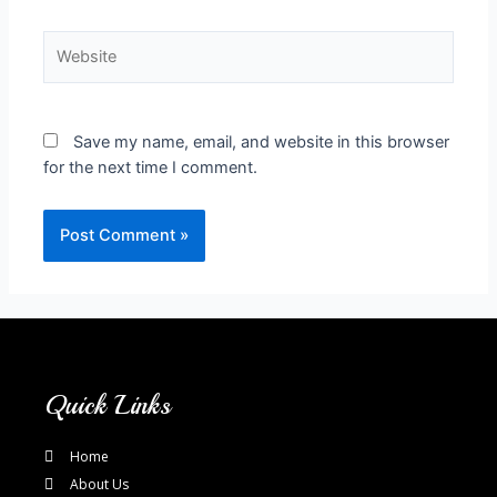
Save my name, email, and website in this browser
for the next time I comment.
Quick Links
Home
About Us