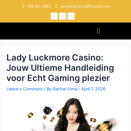
908-421-2854
Unveiledvisions@hotmail.com
Lady Luckmore Casino:
Jouw Ultieme Handleiding
voor Echt Gaming plezier
Leave a Comment
/ By
Rachel-Lima
/
April 7, 2026