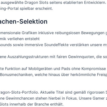
ausgewählte Dragon Slots seitens etablierten Entwicklern. S
ng-Portal spielbar erscheint.
achen-Selektion
mensionale Grafiken inklusive reibungslosen Bewegungen g
mik verliehen entsteht
ounds sowie immersive Soundeffekte verstärken unsere my
e Auszahlungsstrukturen mit fairen Gewinnquoten, die so
e Funktion auf Mobilgeräten und Pads ohne Kompromisse b
Bonusmechaniken, welche hinaus über herkömmliche Freispie
gon-Slots-Portfolio. Aktuelle Titel sind gemäß rigorosen
ne Gewinnchancen stehen hierbei in Fokus. Unsere Gamer z
Slots innerhalb der Branche enthält.