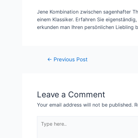
Jene Kombination zwischen sagenhafter Th
einem Klassiker. Erfahren Sie eigenständi
erkunden man Ihren persönlichen Liebling 
←
Previous Post
Leave a Comment
Your email address will not be published.
R