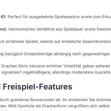
 €):
Perfect für ausgedehnte Spielsessions sowie zum Erk
ro):
Harmonisches Verhältnis aus Spieldauer sowie Gewinnc
ch erfahrene Spieler, welche auf erhebliche Gewinnkombin
g bezüglich Einsatzbeträge abhängig nach gegenwärtige
 Drachen Slots inklusive erhöhter Volatilität geben seltene
signalisiert regelmäßigere, allerdings moderatere Auszahl
Freispiel-Features
t durch grandiose Bonusrunden ab. Im entdecken Sie Autom
chen. Wild-Symbole als Drachenform vergrößern sich selbst