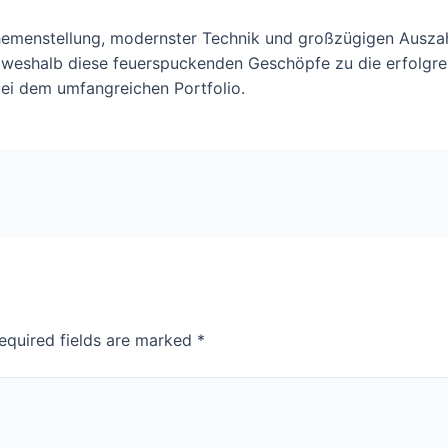
emenstellung, modernster Technik und großzügigen Auszah
g, weshalb diese feuerspuckenden Geschöpfe zu die erfolgr
bei dem umfangreichen Portfolio.
equired fields are marked
*