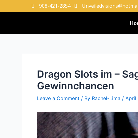
908-421-2854
Unveiledvisions@hotmai
Ho
Dragon Slots im – Sa
Gewinnchancen
Leave a Comment
/ By
Rachel-Lima
/
April