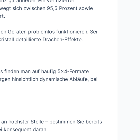
z garantieren. Ein verifizierter
bewegt sich zwischen 95,5 Prozent sowie
rt.
en Geräten problemlos funktionieren. Sei
istall detaillierte Drachen-Effekte.
uts finden man auf häufig 5×4-Formate
en hinsichtlich dynamische Abläufe, bei
an höchster Stelle – bestimmen Sie bereits
ei konsequent daran.