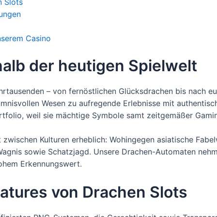
n Slots
lungen
unserem Casino
lb der heutigen Spielwelt
hrtausenden – von fernöstlichen Glücksdrachen bis nach e
nisvollen Wesen zu aufregende Erlebnisse mit authentisc
rtfolio, weil sie mächtige Symbole samt zeitgemäßer Gami
t zwischen Kulturen erheblich: Wohingegen asiatische Fabe
Wagnis sowie Schatzjagd. Unsere Drachen-Automaten nehmen
 hohem Erkennungswert.
atures von Drachen Slots