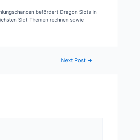
lungschancen befördert Dragon Slots in
eichsten Slot-Themen rechnen sowie
Next Post
→