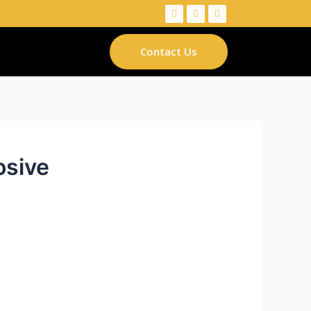
Contact Us
osive