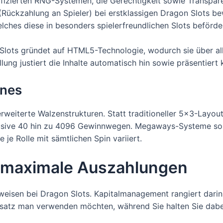
fizierten RNG-Systemen, die Gerechtigkeit sowie Transparen
 (Rückzahlung an Spieler) bei erstklassigen Dragon Slots 
hes diese in besonders spielerfreundlichen Slots beförde
 Slots gründet auf HTML5-Technologie, wodurch sie über all
ng justiert die Inhalte automatisch hin sowie präsentiert kr
ines
rweiterte Walzenstrukturen. Statt traditioneller 5×3-Layo
lusive 40 hin zu 4096 Gewinnwegen. Megaways-Systeme sorg
 je Rolle mit sämtlichen Spin variiert.
h maximale Auszahlungen
isen bei Dragon Slots. Kapitalmanagement rangiert darin 
Einsatz man verwenden möchten, während Sie halten Sie dab