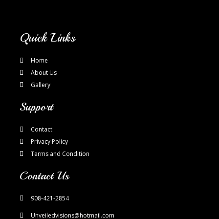
Quick Links
Home
About Us
Gallery
Support
Contact
Privacy Policy
Terms and Condition
Contact Us
908-421-2854
Unveiledvisions@hotmail.com