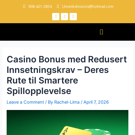
908-421-2854
Unveiledvisions@hotmail.com
Casino Bonus med Redusert
Innsetningskrav – Deres
Rute til Smartere
Spillopplevelse
Leave a Comment
/ By
Rachel-Lima
/
April 7, 2026