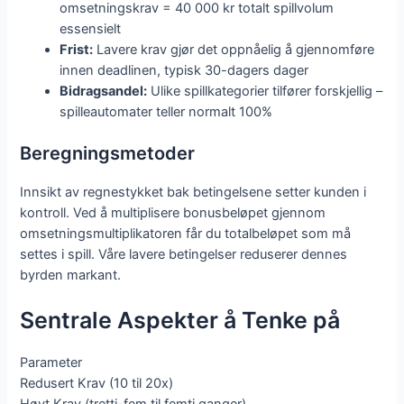
omsetningskrav = 40 000 kr totalt spillvolum
essensielt
Frist:
Lavere krav gjør det oppnåelig å gjennomføre
innen deadlinen, typisk 30-dagers dager
Bidragsandel:
Ulike spillkategorier tilfører forskjellig –
spilleautomater teller normalt 100%
Beregningsmetoder
Innsikt av regnestykket bak betingelsene setter kunden i
kontroll. Ved å multiplisere bonusbeløpet gjennom
omsetningsmultiplikatoren får du totalbeløpet som må
settes i spill. Våre lavere betingelser reduserer dennes
byrden markant.
Sentrale Aspekter å Tenke på
Parameter
Redusert Krav (10 til 20x)