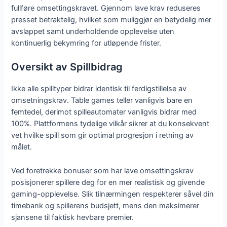
fullføre omsettingskravet. Gjennom lave krav reduseres
presset betraktelig, hvilket som muliggjør en betydelig mer
avslappet samt underholdende opplevelse uten
kontinuerlig bekymring for utløpende frister.
Oversikt av Spillbidrag
Ikke alle spilltyper bidrar identisk til ferdigstillelse av
omsetningskrav. Table games teller vanligvis bare en
femtedel, derimot spilleautomater vanligvis bidrar med
100%. Plattformens tydelige vilkår sikrer at du konsekvent
vet hvilke spill som gir optimal progresjon i retning av
målet.
Ved foretrekke bonuser som har lave omsettingskrav
posisjonerer spillere deg for en mer realistisk og givende
gaming-opplevelse. Slik tilnærmingen respekterer såvel din
timebank og spillerens budsjett, mens den maksimerer
sjansene til faktisk hevbare premier.