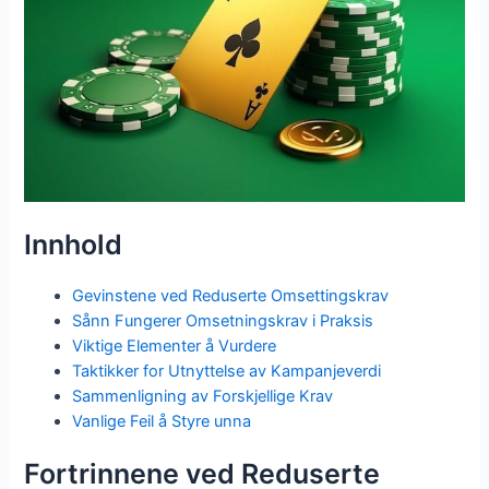
Innhold
Gevinstene ved Reduserte Omsettingskrav
Sånn Fungerer Omsetningskrav i Praksis
Viktige Elementer å Vurdere
Taktikker for Utnyttelse av Kampanjeverdi
Sammenligning av Forskjellige Krav
Vanlige Feil å Styre unna
Fortrinnene ved Reduserte