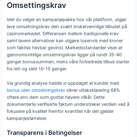
Omsettingskrav
Idet du velger en kampanjepakke hos vår plattform, utgjør
lave omsetningskrav den svært brukervennlige tilbudet på
casinomarkedet. Differansen mellom tradisjonelle krav
samt lavere alternativer kan utgjøre tusenvis med kroner
som faktisk hevbar gevinst. Markedsstandarder viser at
gjennomsnittlige omsetningskrav ligger på rundt 35-40
ganger bonussummen, mens våre forbedrede tilbud starter
fra rett og slett 10-15 ganger.
Via grundig analyse hadde vi oppdaget at kunder med
bonus uten omsetningskrav
sikrer uttaksklarering 68%
oftere enn dem som godtar høyere vilkår. Dette
dokumenterte verifiserte faktum understreker verdien ved å
fokusere på kvalitet fremfor kvantitet når det gjelder
kampanjestørrelser.
Transparens i Betingelser