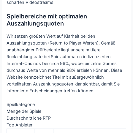
scharfen Videostreams.
Spielbereiche mit optimalen
Auszahlungsquoten
Wir setzen größten Wert auf Klarheit bei den
Auszahlungsquoten (Return to Player-Werten). Gemäß
unabhängiger Prüfberichte liegt unsere mittlere
Rückzahlungsrate bei Spielautomaten in lizenzierten
Internet-Casinos bei circa 96%, wobei einzelne Games
durchaus Werte von mehr als 98% erzielen können. Diese
Website kennzeichnet Titel mit außergewöhnlich
vorteilhaften Auszahlungsquoten klar sichtbar, damit Sie
informierte Entscheidungen treffen können.
Spielkategorie
Menge der Spiele
Durchschnittliche RTP
Top Anbieter