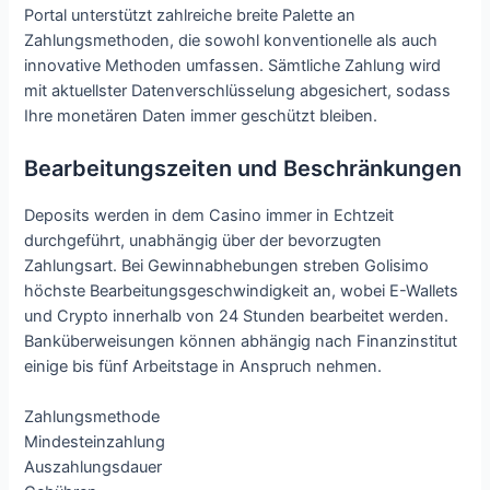
Portal unterstützt zahlreiche breite Palette an
Zahlungsmethoden, die sowohl konventionelle als auch
innovative Methoden umfassen. Sämtliche Zahlung wird
mit aktuellster Datenverschlüsselung abgesichert, sodass
Ihre monetären Daten immer geschützt bleiben.
Bearbeitungszeiten und Beschränkungen
Deposits werden in dem Casino immer in Echtzeit
durchgeführt, unabhängig über der bevorzugten
Zahlungsart. Bei Gewinnabhebungen streben Golisimo
höchste Bearbeitungsgeschwindigkeit an, wobei E-Wallets
und Crypto innerhalb von 24 Stunden bearbeitet werden.
Banküberweisungen können abhängig nach Finanzinstitut
einige bis fünf Arbeitstage in Anspruch nehmen.
Zahlungsmethode
Mindesteinzahlung
Auszahlungsdauer