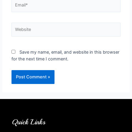
Save my name, email, and website in this browser
for the next time I comment.
Quick Links