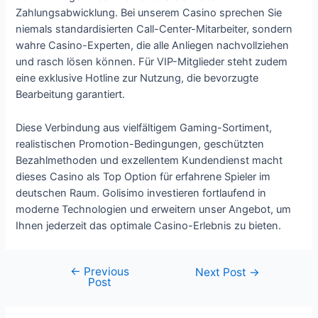
Zahlungsabwicklung. Bei unserem Casino sprechen Sie
niemals standardisierten Call-Center-Mitarbeiter, sondern
wahre Casino-Experten, die alle Anliegen nachvollziehen
und rasch lösen können. Für VIP-Mitglieder steht zudem
eine exklusive Hotline zur Nutzung, die bevorzugte
Bearbeitung garantiert.
Diese Verbindung aus vielfältigem Gaming-Sortiment,
realistischen Promotion-Bedingungen, geschützten
Bezahlmethoden und exzellentem Kundendienst macht
dieses Casino als Top Option für erfahrene Spieler im
deutschen Raum. Golisimo investieren fortlaufend in
moderne Technologien und erweitern unser Angebot, um
Ihnen jederzeit das optimale Casino-Erlebnis zu bieten.
←
Previous
Next Post
→
Post