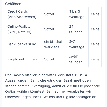
Gebühren
Credit Cards
3 bis 5
Sofort
Keine
(Visa/Mastercard)
Werktage
Online-Wallets
24h
Sofort
Keine
(Skrill, Neteller)
Stunden
ein bis drei
3-7
Banküberweisung
Keine
Werktage
Werktage
zwölf
Kryptowährungen
Sofort
Keine
Stunden
Das Casino offeriert dir größte Flexibilität für Ein- &
Auszahlungen. Sämtliche gängigen Bezahlmethoden
stehen bereit zur Verfügung, damit du die für Sie passende
Option wählen könntest. Sehr schnell verarbeiten wir
Überweisungen über E-Wallets und Digitalwährungen ab.