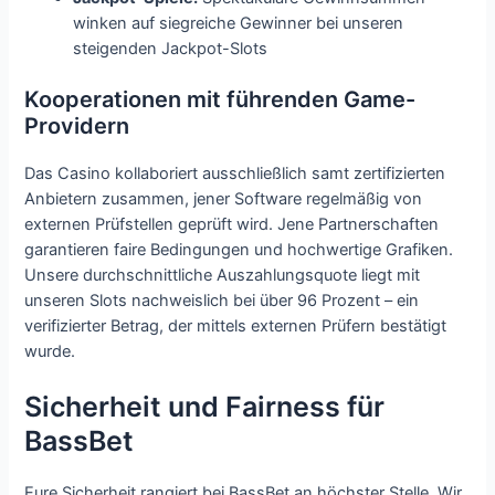
winken auf siegreiche Gewinner bei unseren
steigenden Jackpot-Slots
Kooperationen mit führenden Game-
Providern
Das Casino kollaboriert ausschließlich samt zertifizierten
Anbietern zusammen, jener Software regelmäßig von
externen Prüfstellen geprüft wird. Jene Partnerschaften
garantieren faire Bedingungen und hochwertige Grafiken.
Unsere durchschnittliche Auszahlungsquote liegt mit
unseren Slots nachweislich bei über 96 Prozent – ein
verifizierter Betrag, der mittels externen Prüfern bestätigt
wurde.
Sicherheit und Fairness für
BassBet
Eure Sicherheit rangiert bei BassBet an höchster Stelle. Wir