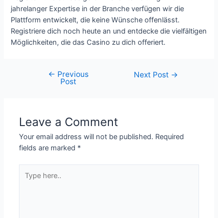
jahrelanger Expertise in der Branche verfügen wir die
Plattform entwickelt, die keine Wünsche offenlässt.
Registriere dich noch heute an und entdecke die vielfältigen
Möglichkeiten, die das Casino zu dich offeriert.
←
Previous
Next Post
→
Post
Leave a Comment
Your email address will not be published.
Required
fields are marked
*