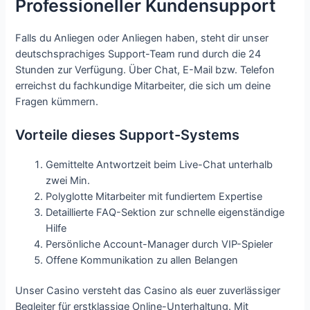
Professioneller Kundensupport
Falls du Anliegen oder Anliegen haben, steht dir unser
deutschsprachiges Support-Team rund durch die 24
Stunden zur Verfügung. Über Chat, E-Mail bzw. Telefon
erreichst du fachkundige Mitarbeiter, die sich um deine
Fragen kümmern.
Vorteile dieses Support-Systems
Gemittelte Antwortzeit beim Live-Chat unterhalb
zwei Min.
Polyglotte Mitarbeiter mit fundiertem Expertise
Detaillierte FAQ-Sektion zur schnelle eigenständige
Hilfe
Persönliche Account-Manager durch VIP-Spieler
Offene Kommunikation zu allen Belangen
Unser Casino versteht das Casino als euer zuverlässiger
Begleiter für erstklassige Online-Unterhaltung. Mit