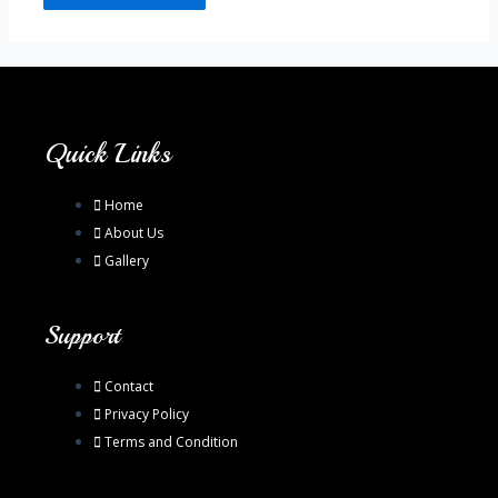
Quick Links
Home
About Us
Gallery
Support
Contact
Privacy Policy
Terms and Condition