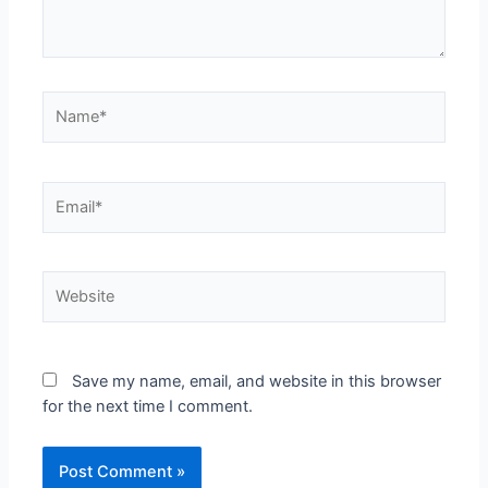
Save my name, email, and website in this browser
for the next time I comment.