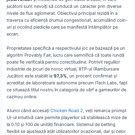
jucătorii sunt nevoiți să conducă un caracter prin diverse
nivele de flux aglomerat. Obiectivul principal rezidă în a
traversa cu eficiență drumul congestionat, acumulând coin-
uri și ocolind piedicile care se manifestă întâmplător pe
ecran.
Proprietatea specifică a respectivului joc se bazează pe un
algoritm Provably Fair, lucru care semnifică că toate rundă
poate fie verificată pentru corectitudine. Potrivit regulilor
industriei de jocuri de noroc virtual, RTP-ul (Rambursare
Jucător) este stabilit la
97,3%
, un procent confirmat și
acreditat de laboratoare autonome precum iTech Labs, fapt
ce situează titlul nostru în categoria de vârf a gameurilor de
cazinou online.
Atunci când accesați
Chicken Road 2
, veți remarca prompt
UI-ul intuitivă care permite playerilor să stabilească mize de
la 0.10 și 100 de unități financiare. Sistemul de betting
flexibil se ajustează atât utilizatorilor ocazionali, dar și celor