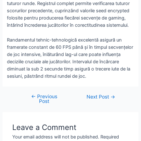
tuturor runde. Registrul complet permite verificarea tuturor
scorurilor precedente, cuprinzând valorile seed encrypted
folosite pentru producerea fiecărei secvențe de gaming,
întărind încrederea jucătorilor în corectitudinea sistemului.
Randamentul tehnic-tehnologică excelentă asigură un
framerate constant de 60 FPS până și în timpul secvențelor
de joc intensive, înlăturând lag-ul care poate influența
deciziile cruciale ale jucătorilor. Intervalul de încărcare
diminuat la sub 2 secunde timp asigură o trecere iute de la
sesiuni, păstrând ritmul rundei de joc.
←
Previous
Next Post
→
Post
Leave a Comment
Your email address will not be published.
Required