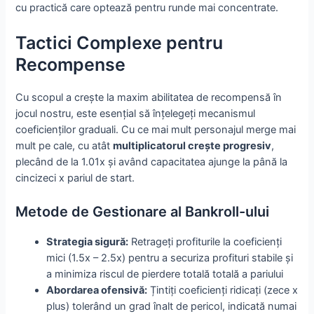
cu practică care optează pentru runde mai concentrate.
Tactici Complexe pentru
Recompense
Cu scopul a crește la maxim abilitatea de recompensă în
jocul nostru, este esențial să înțelegeți mecanismul
coeficienților graduali. Cu ce mai mult personajul merge mai
mult pe cale, cu atât
multiplicatorul crește progresiv
,
plecând de la 1.01x și având capacitatea ajunge la până la
cincizeci x pariul de start.
Metode de Gestionare al Bankroll-ului
Strategia sigură:
Retrageți profiturile la coeficienți
mici (1.5x – 2.5x) pentru a securiza profituri stabile și
a minimiza riscul de pierdere totală totală a pariului
Abordarea ofensivă:
Țintiți coeficienți ridicați (zece x
plus) tolerând un grad înalt de pericol, indicată numai