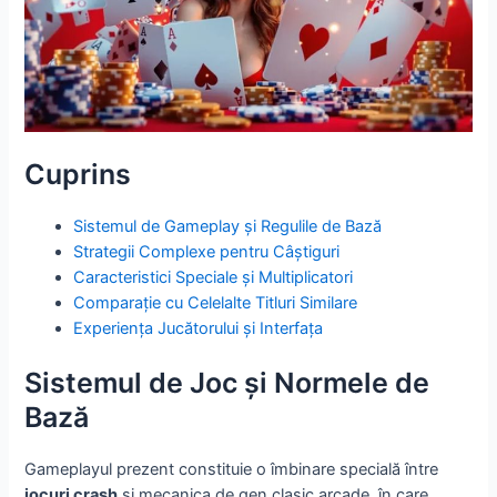
Cuprins
Sistemul de Gameplay și Regulile de Bază
Strategii Complexe pentru Câștiguri
Caracteristici Speciale și Multiplicatori
Comparație cu Celelalte Titluri Similare
Experiența Jucătorului și Interfața
Sistemul de Joc și Normele de
Bază
Gameplayul prezent constituie o îmbinare specială între
jocuri crash
și mecanica de gen clasic arcade, în care