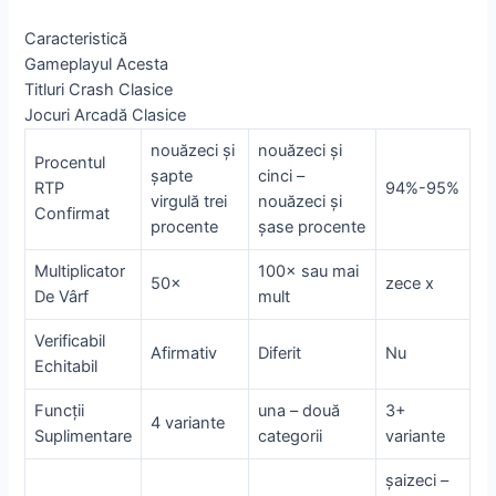
Caracteristică
Gameplayul Acesta
Titluri Crash Clasice
Jocuri Arcadă Clasice
nouăzeci și
nouăzeci și
Procentul
șapte
cinci –
RTP
94%-95%
virgulă trei
nouăzeci și
Confirmat
procente
șase procente
Multiplicator
100× sau mai
50×
zece x
De Vârf
mult
Verificabil
Afirmativ
Diferit
Nu
Echitabil
Funcții
una – două
3+
4 variante
Suplimentare
categorii
variante
șaizeci –