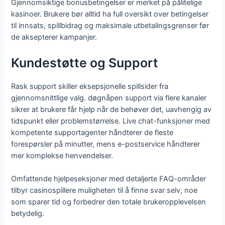
Gjennomsiktige bonusbetingelser er merket på pålitelige
kasinoer. Brukere bør alltid ha full oversikt over betingelser
til innsats, spillbidrag og maksimale utbetalingsgrenser før
de aksepterer kampanjer.
Kundestøtte og Support
Rask support skiller eksepsjonelle spillsider fra
gjennomsnittlige valg. døgnåpen support via flere kanaler
sikrer at brukere får hjelp når de behøver det, uavhengig av
tidspunkt eller problemstørrelse. Live chat-funksjoner med
kompetente supportagenter håndterer de fleste
forespørsler på minutter, mens e-postservice håndterer
mer komplekse henvendelser.
Omfattende hjelpeseksjoner med detaljerte FAQ-områder
tilbyr casinospillere muligheten til å finne svar selv, noe
som sparer tid og forbedrer den totale brukeropplevelsen
betydelig.