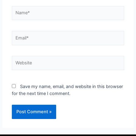
Save my name, email, and website in this browser
for the next time I comment.