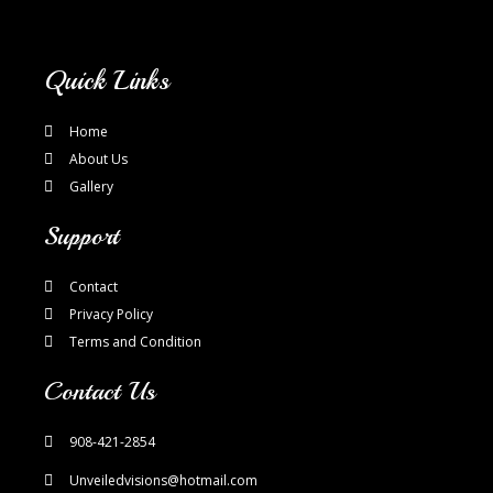
Quick Links
Home
About Us
Gallery
Support
Contact
Privacy Policy
Terms and Condition
Contact Us
908-421-2854
Unveiledvisions@hotmail.com