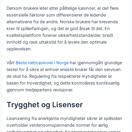
Dersom brukere leter etter pålitelige kasinoer, er det flere
essensielle faktorer som differensierer de ledende
alternativene fra de andre. Norske brukere har krevende
krav til spillerfaringen, og det er god årsak til det. En
kvalitetsplattform forener sikkerhetsstandarder, bredt
innhold og rask uttakstid for å levere den optimale
opplevelsen.
Vårt
Beste nettcasinoer i Norge
har gjennomgått grundige
tester for å sikre at enhver eneste bruker får den servicen
de skal ha. Regulering fra respekterte myndigheter er
basen for troverdighet, og dette kontrolleres kontinuerlig
gjennom tredjepartens revisjoner.
Trygghet og Lisenser
Lisensiering fra anerkjente myndigheter sikrer at spillsiden
overholder verdensomspennende normer for ærlig
spillvirksomhet og sikkerhet. Krypteringsteknologi verner