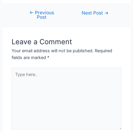
←
Previous
Next Post
→
Post
Leave a Comment
Your email address will not be published.
Required
fields are marked
*