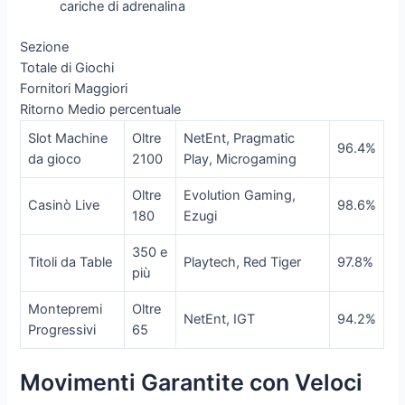
cariche di adrenalina
Sezione
Totale di Giochi
Fornitori Maggiori
Ritorno Medio percentuale
Slot Machine
Oltre
NetEnt, Pragmatic
96.4%
da gioco
2100
Play, Microgaming
Oltre
Evolution Gaming,
Casinò Live
98.6%
180
Ezugi
350 e
Titoli da Table
Playtech, Red Tiger
97.8%
più
Montepremi
Oltre
NetEnt, IGT
94.2%
Progressivi
65
Movimenti Garantite con Veloci