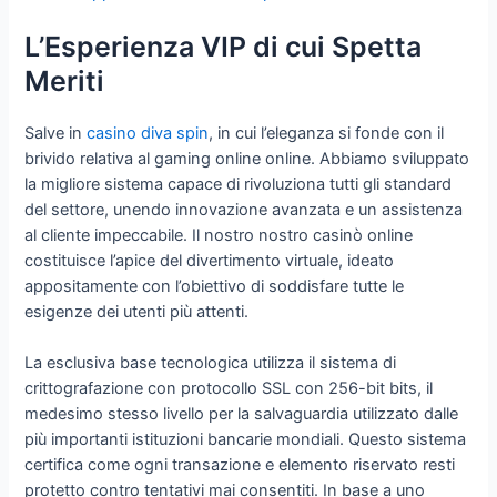
L’Esperienza VIP di cui Spetta
Meriti
Salve in
casino diva spin
, in cui l’eleganza si fonde con il
brivido relativa al gaming online online. Abbiamo sviluppato
la migliore sistema capace di rivoluziona tutti gli standard
del settore, unendo innovazione avanzata e un assistenza
al cliente impeccabile. Il nostro nostro casinò online
costituisce l’apice del divertimento virtuale, ideato
appositamente con l’obiettivo di soddisfare tutte le
esigenze dei utenti più attenti.
La esclusiva base tecnologica utilizza il sistema di
crittografazione con protocollo SSL con 256-bit bits, il
medesimo stesso livello per la salvaguardia utilizzato dalle
più importanti istituzioni bancarie mondiali. Questo sistema
certifica come ogni transazione e elemento riservato resti
protetto contro tentativi mai consentiti. In base a uno