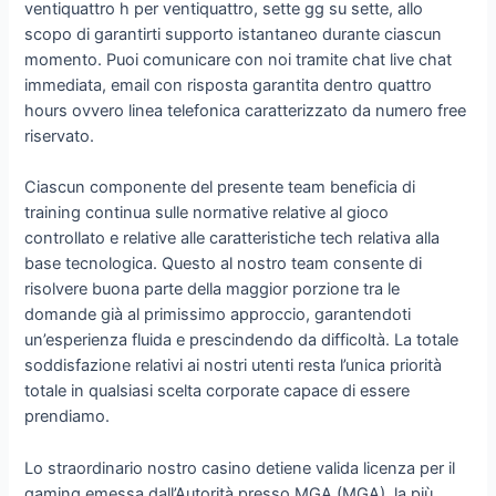
ventiquattro h per ventiquattro, sette gg su sette, allo
scopo di garantirti supporto istantaneo durante ciascun
momento. Puoi comunicare con noi tramite chat live chat
immediata, email con risposta garantita dentro quattro
hours ovvero linea telefonica caratterizzato da numero free
riservato.
Ciascun componente del presente team beneficia di
training continua sulle normative relative al gioco
controllato e relative alle caratteristiche tech relativa alla
base tecnologica. Questo al nostro team consente di
risolvere buona parte della maggior porzione tra le
domande già al primissimo approccio, garantendoti
un’esperienza fluida e prescindendo da difficoltà. La totale
soddisfazione relativi ai nostri utenti resta l’unica priorità
totale in qualsiasi scelta corporate capace di essere
prendiamo.
Lo straordinario nostro casino detiene valida licenza per il
gaming emessa dall’Autorità presso MGA (MGA), la più