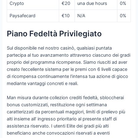
Crypto
€20
una due hours
0%
Paysafecard
€10
N/A
0%
Piano Fedeltà Privilegiato
Sul disponibile nel nostro casinò, qualsiasi puntata
partecipa al tuo avanzamento attraverso ciascuno dei gradi
proprio del programma ricompense. Siamo riusciti ad aver
creato l’eccellente sistema per le premi con 6 livelli capace
di ricompensa continuamente l’intensa tua azione di gioco
mediante vantaggi concreti e reali.
Man misura durante collezion crediti fedeltà, sbloccherai
bonus customizzati, restituzione ogni settimana
caratterizzati da percentuali maggiori, limiti di prelievo più
alti insieme all’ ingresso prioritario al presente staff di
assistenza riservato. I utenti Elite dei gradi più alti
beneficiano anche convocazioni riservati a eventi