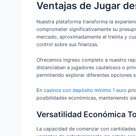
Ventajas de Jugar de
Nuestra plataforma transforma la experienc
comprometer significativamente su presupu
mercado, aproximadamente el treinta y cua
control sobre sus finanzas.
Ofrecemos ingreso completo a nuestro rep
distanciaban a jugadores cautelosos o princ
permitiendo explorar diferentes opciones s
En
casinos con depósito mínimo 1 euro
prio
posibilidades económicas, manteniendo sie
Versatilidad Económica To
La capacidad de comenzar con cantidades t