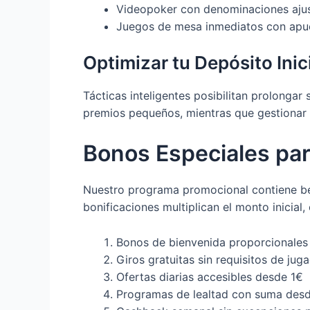
Videopoker con denominaciones aju
Juegos de mesa inmediatos con apue
Optimizar tu Depósito Inic
Tácticas inteligentes posibilitan prolongar 
premios pequeños, mientras que gestionar 
Bonos Especiales par
Nuestro programa promocional contiene ben
bonificaciones multiplican el monto inicial
Bonos de bienvenida proporcionales 
Giros gratuitas sin requisitos de ju
Ofertas diarias accesibles desde 1€
Programas de lealtad con suma desde 