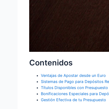
Contenidos
Ventajas de Apostar desde un Euro
Sistemas de Pago para Depósitos R
Títulos Disponibles con Presupuesto
Bonificaciones Especiales para Depó
Gestión Efectiva de tu Presupuesto