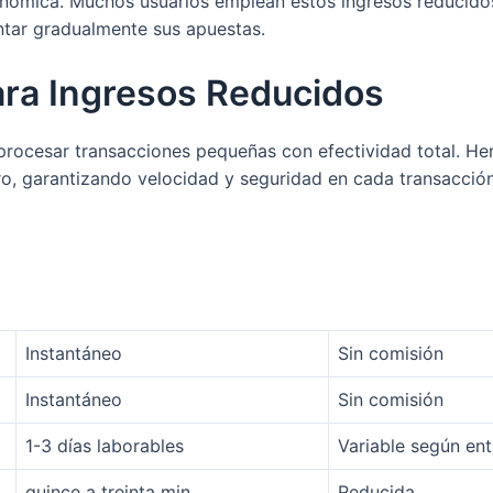
conómica. Muchos usuarios emplean estos ingresos reducid
ntar gradualmente sus apuestas.
ra Ingresos Reducidos
ta procesar transacciones pequeñas con efectividad total. 
, garantizando velocidad y seguridad en cada transacción
Instantáneo
Sin comisión
Instantáneo
Sin comisión
1-3 días laborables
Variable según en
quince a treinta min
Reducida