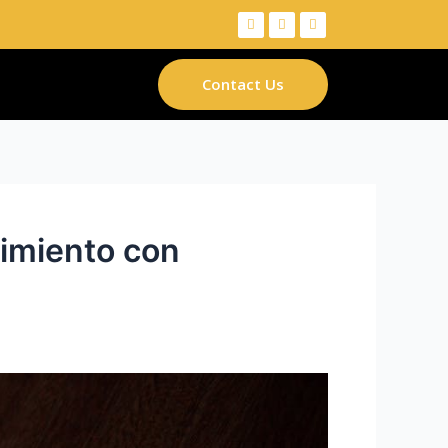
Contact Us
imiento con