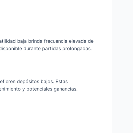
latilidad baja brinda frecuencia elevada de
isponible durante partidas prolongadas.
fieren depósitos bajos. Estas
tenimiento y potenciales ganancias.