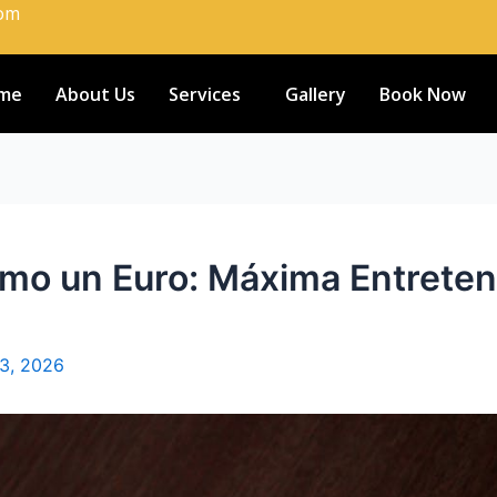
com
me
About Us
Services
Gallery
Book Now
imo un Euro: Máxima Entreten
 3, 2026