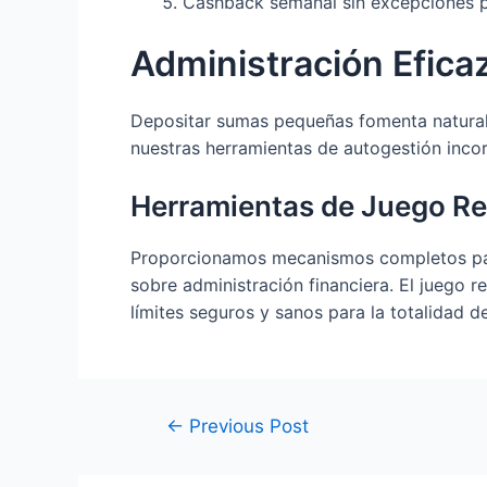
Cashback semanal sin excepciones p
Administración Eficaz
Depositar sumas pequeñas fomenta naturalm
nuestras herramientas de autogestión incor
Herramientas de Juego R
Proporcionamos mecanismos completos para 
sobre administración financiera. El juego 
límites seguros y sanos para la totalidad d
←
Previous Post